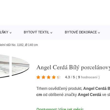
LŇKY
BYTOVÝ TEXTIL
BYTOVÉ DEKORACE
elní stůl No. 1182, Ø 140 cm
Angel Cerdá Bílý porcelánový
4.3
/
5
(
9
hodnocení
)
Trhem osvědčený produkt,
Angel Cerdá Bí
cm
od oblíbené značky
Angel Cerdá
ve s
Dostupnost: Více jak měsíc