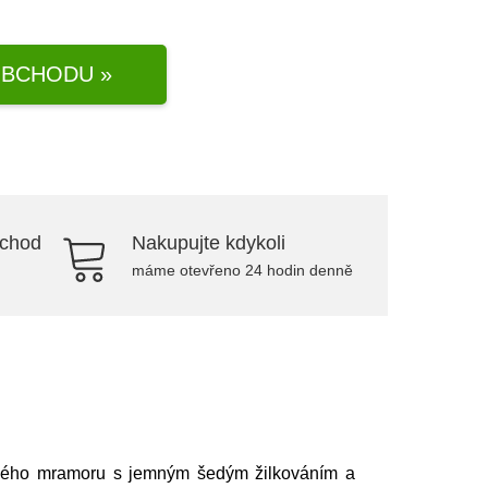
BCHODU »
bchod
Nakupujte kdykoli
máme otevřeno 24 hodin denně
ánového mramoru s jemným šedým žilkováním a