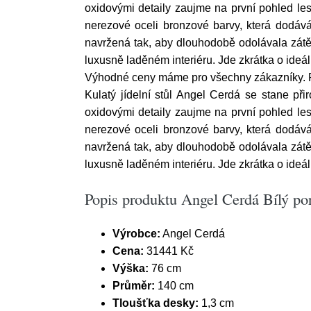
oxidovými detaily zaujme na první pohled les
nerezové oceli bronzové barvy, která dodáv
navržená tak, aby dlouhodobě odolávala zátěž
luxusně laděném interiéru. Jde zkrátka o ideáln
Výhodné ceny máme pro všechny zákazníky. 
Kulatý jídelní stůl Angel Cerdá se stane p
oxidovými detaily zaujme na první pohled les
nerezové oceli bronzové barvy, která dodáv
navržená tak, aby dlouhodobě odolávala zátěž
luxusně laděném interiéru. Jde zkrátka o ideáln
Popis produktu Angel Cerdá Bílý por
Výrobce:
Angel Cerdá
Cena:
31441 Kč
Výška:
76 cm
Průměr:
140 cm
Tloušťka desky:
1,3 cm