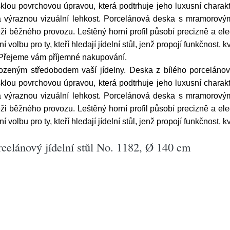
klou povrchovou úpravou, která podtrhuje jeho luxusní charakt
á výraznou vizuální lehkost. Porcelánová deska s mramorov
i běžného provozu. Leštěný horní profil působí precizně a el
í volbu pro ty, kteří hledají jídelní stůl, jenž propojí funkčnost
Přejeme vám příjemné nakupování.
řirozeným středobodem vaší jídelny. Deska z bílého porcel
klou povrchovou úpravou, která podtrhuje jeho luxusní charakt
á výraznou vizuální lehkost. Porcelánová deska s mramorov
i běžného provozu. Leštěný horní profil působí precizně a el
í volbu pro ty, kteří hledají jídelní stůl, jenž propojí funkčnost
celánový jídelní stůl No. 1182, Ø 140 cm