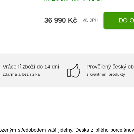
36 990 Kč
DO O
vč. DPH
Vrácení zboží do 14 dní
Prověřený český o
zdarma a bez rizika
s kvalitními produkty
řirozeným středobodem vaší jídelny. Deska z bílého porcel