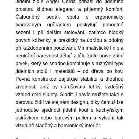
Jídelní židle Angel Cerdá přináší do jídelního
prostoru klidnou eleganci a příjemný komfort.
Čalouněný sedák spolu s ergonomicky
tvarovaným opěradlem poskytují pohodlné
sezení i při delším stolování, zatímco hladký
povrch koženky je praktický na údržbu a odolný
při každodenním používání. Minimalistické linie a
neutrální barevnost dělají z této židle univerzální
prvek, který se snadno kombinuje s různými typy
jídelních stolů i materiálů – od dřeva po kov.
Pevná konstrukce zajišťuje stabilitu a dlouhou
životnost, aniž by narušovala lehký, vzdušný
vzhled celé siluety. Sladit ji navíc můžete také s
barovou židlí ve stejném designu, díky čemuž lze
jednoduše sjednotit jídelní kout s kuchyňským
ostrůvkem nebo barovým pultem a vytvořit tak
vizuálně sladěný a harmonický interiér.