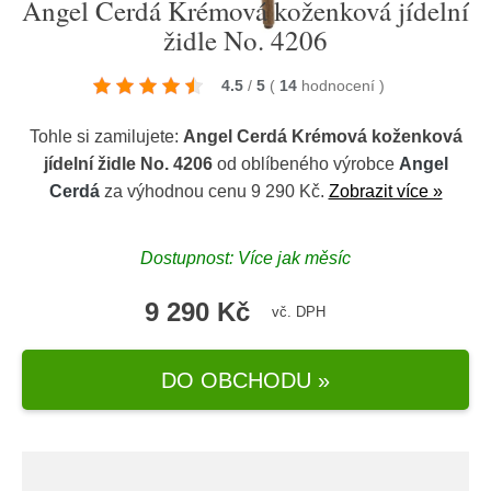
Angel Cerdá Krémová koženková jídelní
židle No. 4206
4.5
/
5
(
14
hodnocení
)
Tohle si zamilujete:
Angel Cerdá Krémová koženková
jídelní židle No. 4206
od oblíbeného výrobce
Angel
Cerdá
za výhodnou cenu 9 290 Kč.
Zobrazit více »
Dostupnost: Více jak měsíc
9 290 Kč
vč. DPH
DO OBCHODU »