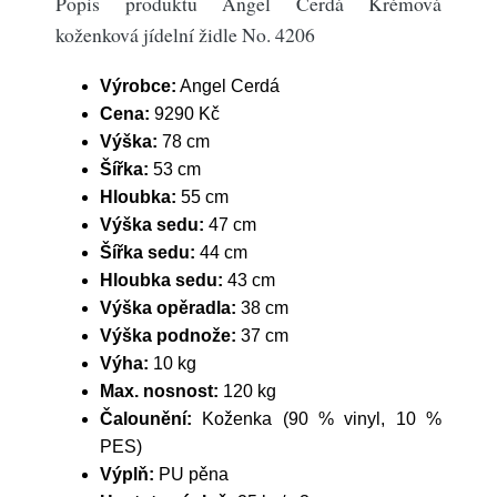
Popis produktu Angel Cerdá Krémová
koženková jídelní židle No. 4206
Výrobce:
Angel Cerdá
Cena:
9290 Kč
Výška:
78 cm
Šířka:
53 cm
Hloubka:
55 cm
Výška sedu:
47 cm
Šířka sedu:
44 cm
Hloubka sedu:
43 cm
Výška opěradla:
38 cm
Výška podnože:
37 cm
Výha:
10 kg
Max. nosnost:
120 kg
Čalounění:
Koženka (90 % vinyl, 10 %
PES)
Výplň:
PU pěna