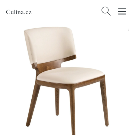
Culina.cz
Vyhledávání
Domů
/
Produkty
/
Bydlení a doplňky
/
Angel Cerdá Krémová koženková
jídelní židle No. 4206