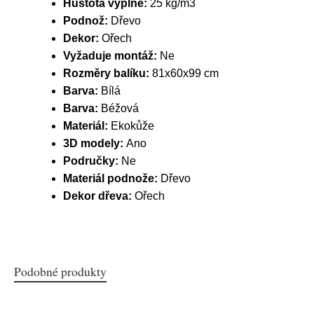
Hustota výplně:
25 kg/m3
Podnož:
Dřevo
Dekor:
Ořech
Vyžaduje montáž:
Ne
Rozměry balíku:
81x60x99 cm
Barva:
Bílá
Barva:
Béžová
Materiál:
Ekokůže
3D modely:
Ano
Područky:
Ne
Materiál podnože:
Dřevo
Dekor dřeva:
Ořech
Podobné produkty