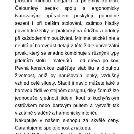
prostoru klidnou eleganci a příjemný komfort.
Čalouněný sedák spolu s ergonomicky
tvarovaným opěradlem poskytují pohodlné
sezení i při delším stolování, zatímco hladký
povrch koženky je praktický na údržbu a odolný
při každodenním používání. Minimalistické linie a
neutrální barevnost dělají z této židle univerzální
prvek, který se snadno kombinuje s různými typy
jídelních stolů i materiálů – od dřeva po kov.
Pevná konstrukce zajišťuje stabilitu a dlouhou
životnost, aniž by narušovala lehký, vzdušný
vzhled celé siluety. Sladit ji navíc můžete také s
barovou židlí ve stejném designu, díky čemuž lze
jednoduše sjednotit jídelní kout s kuchyňským
ostrůvkem nebo barovým pultem a vytvořit tak
vizuálně sladěný a harmonický interiér.
Nakupujte v našem e-shopu za skvělé ceny.
Garantujeme spokojenost z nákupu.