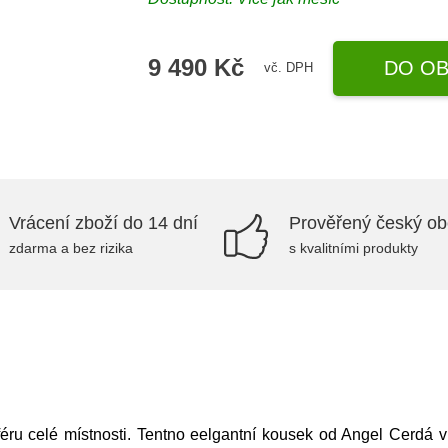
9 490 Kč
DO OB
vč. DPH
Vrácení zboží do 14 dní
Prověřený český o
zdarma a bez rizika
s kvalitními produkty
éru celé místnosti. Tentno eelgantní kousek od Angel Cerdá 