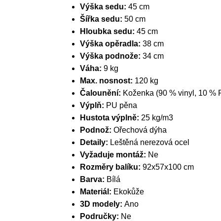
Výška sedu:
45 cm
Šířka sedu:
50 cm
Hloubka sedu:
45 cm
Výška opěradla:
38 cm
Výška podnože:
34 cm
Váha:
9 kg
Max. nosnost:
120 kg
Čalounění:
Koženka (90 % vinyl, 10 %
Výplň:
PU pěna
Hustota výplně:
25 kg/m3
Podnož:
Ořechová dýha
Detaily:
Leštěná nerezová ocel
Vyžaduje montáž:
Ne
Rozměry balíku:
92x57x100 cm
Barva:
Bílá
Materiál:
Ekokůže
3D modely:
Ano
Područky:
Ne