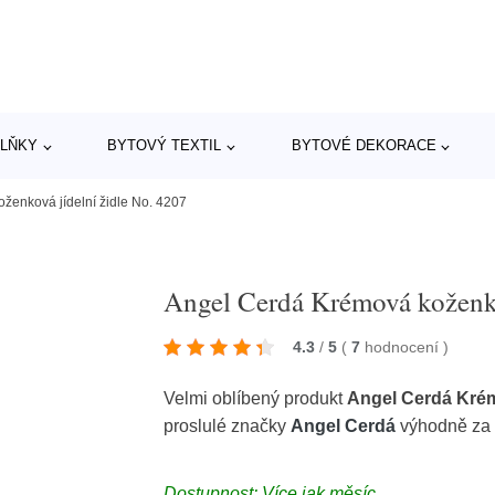
LŇKY
BYTOVÝ TEXTIL
BYTOVÉ DEKORACE
ženková jídelní židle No. 4207
Angel Cerdá Krémová koženko
4.3
/
5
(
7
hodnocení
)
Velmi oblíbený produkt
Angel Cerdá Krém
proslulé značky
Angel Cerdá
výhodně za 
Dostupnost: Více jak měsíc