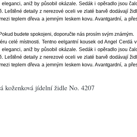
u eleganci, aniž by působil okázale. Sedák i opěradlo jsou ča
 Leštěné detaily z nerezové oceli ve zlaté barvě dodávají židl
 mezi teplem dřeva a jemným leskem kovu. Avantgardní, a pře
Pokud budete spokojeni, doporučte nás prosím svým známým.
éru celé místnosti. Tentno eelgantní kousek od Angel Cerdá 
u eleganci, aniž by působil okázale. Sedák i opěradlo jsou ča
 Leštěné detaily z nerezové oceli ve zlaté barvě dodávají židl
 mezi teplem dřeva a jemným leskem kovu. Avantgardní, a pře
 koženková jídelní židle No. 4207