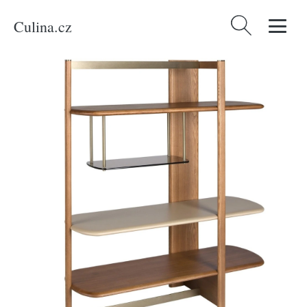
Culina.cz
Vyhledávání
Domů
/
Produkty
/
Bydlení a doplňky
/
Angel Cerdá Ořechový regál No.
3299, 162 x 140 cm