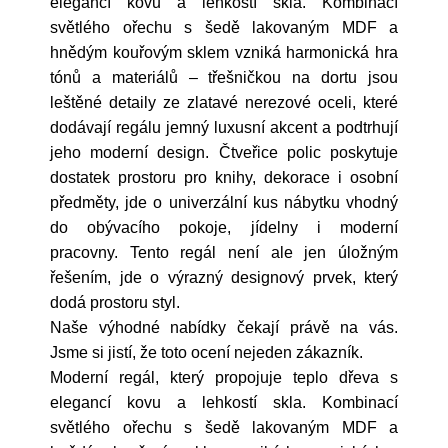
elegancí kovu a lehkostí skla. Kombinací
světlého ořechu s šedě lakovaným MDF a
hnědým kouřovým sklem vzniká harmonická hra
tónů a materiálů – třešničkou na dortu jsou
leštěné detaily ze zlatavé nerezové oceli, které
dodávají regálu jemný luxusní akcent a podtrhují
jeho moderní design. Čtveřice polic poskytuje
dostatek prostoru pro knihy, dekorace i osobní
předměty, jde o univerzální kus nábytku vhodný
do obývacího pokoje, jídelny i moderní
pracovny. Tento regál není ale jen úložným
řešením, jde o výrazný designový prvek, který
dodá prostoru styl.
Naše výhodné nabídky čekají právě na vás.
Jsme si jistí, že toto ocení nejeden zákazník.
Moderní regál, který propojuje teplo dřeva s
elegancí kovu a lehkostí skla. Kombinací
světlého ořechu s šedě lakovaným MDF a