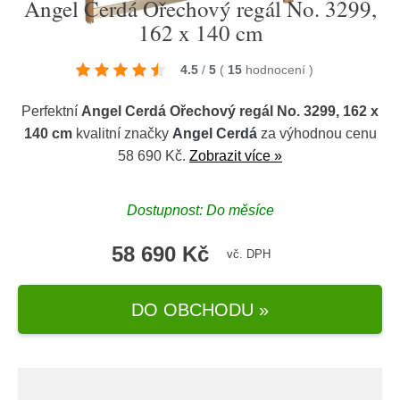
Angel Cerdá Ořechový regál No. 3299,
162 x 140 cm
4.5
/
5
(
15
hodnocení
)
Perfektní
Angel Cerdá Ořechový regál No. 3299, 162 x
140 cm
kvalitní značky
Angel Cerdá
za výhodnou cenu
58 690 Kč.
Zobrazit více »
Dostupnost: Do měsíce
58 690 Kč
vč. DPH
DO OBCHODU »