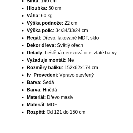
Šířka:
140 cm
Hloubka:
50 cm
Váha:
60 kg
Výška podnože:
22 cm
Výška polic:
34/34/33/24 cm
Regál:
Dřevo, lakované MDF, sklo
Dekor dřeva:
Světlý ořech
Detaily:
Leštěná nerezová ocel zlaté barvy
Vyžaduje montáž:
Ne
Rozměry balíku:
152x62x174 cm
fv_Provedení:
Vpravo otevřený
Barva:
Šedá
Barva:
Hnědá
Materiál:
Dřevo masiv
Materiál:
MDF
Rozpětí:
Od 121 do 150 cm