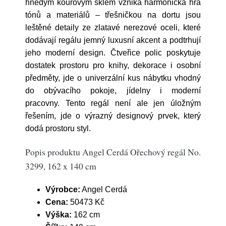
hnědým kouřovým sklem vzniká harmonická hra
tónů a materiálů – třešničkou na dortu jsou
leštěné detaily ze zlatavé nerezové oceli, které
dodávají regálu jemný luxusní akcent a podtrhují
jeho moderní design. Čtveřice polic poskytuje
dostatek prostoru pro knihy, dekorace i osobní
předměty, jde o univerzální kus nábytku vhodný
do obývacího pokoje, jídelny i moderní
pracovny. Tento regál není ale jen úložným
řešením, jde o výrazný designový prvek, který
dodá prostoru styl.
Popis produktu Angel Cerdá Ořechový regál No.
3299, 162 x 140 cm
Výrobce:
Angel Cerdá
Cena:
50473 Kč
Výška:
162 cm