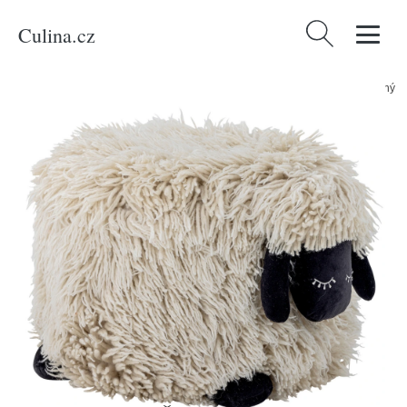
Culina.cz
Vyhledávání
Domů
/
Produkty
/
Bydlení a doplňky
/
Bloomingville Černobílý čalouněný
puf Dolly 45 x 55 cm