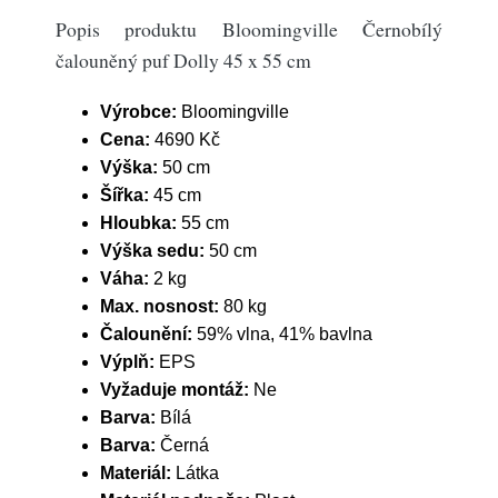
Popis produktu Bloomingville Černobílý
čalouněný puf Dolly 45 x 55 cm
Výrobce:
Bloomingville
Cena:
4690 Kč
Výška:
50 cm
Šířka:
45 cm
Hloubka:
55 cm
Výška sedu:
50 cm
Váha:
2 kg
Max. nosnost:
80 kg
Čalounění:
59% vlna, 41% bavlna
Výplň:
EPS
Vyžaduje montáž:
Ne
Barva:
Bílá
Barva:
Černá
Materiál:
Látka