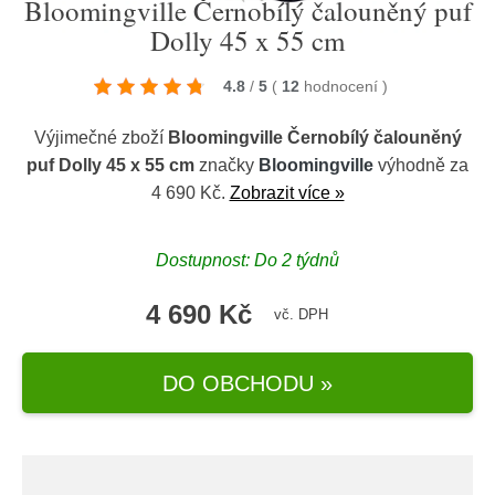
Bloomingville Černobílý čalouněný puf
Dolly 45 x 55 cm
4.8
/
5
(
12
hodnocení
)
Výjimečné zboží
Bloomingville Černobílý čalouněný
puf Dolly 45 x 55 cm
značky
Bloomingville
výhodně za
4 690 Kč.
Zobrazit více »
Dostupnost: Do 2 týdnů
4 690 Kč
vč. DPH
DO OBCHODU »