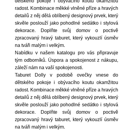
dětského pokoje i obývacího koutu okamžitou
radost. Kombinace měkké vlněné příze a hravých
detailů z něj dělá oblíbený designový prvek, který
skvěle poslouží jako pohodlné sedátko i stylová
dekorace. Doplňte svůj domov o poctivě
zpracovaný hravý taburet, který vykouzlí úsměv
na tváři malým i velkým.
Nabídku v našem katalogu pro vás připravuje
tým odborníků. Úspora a spokojenost z nákupu,
záleží nám na vaší spokojenosti.
Taburet Dolly v podobě ovečky vnese do
dětského pokoje i obývacího koutu okamžitou
radost. Kombinace měkké vlněné příze a hravých
detailů z něj dělá oblíbený designový prvek, který
skvěle poslouží jako pohodlné sedátko i stylová
dekorace. Doplňte svůj domov o poctivě
zpracovaný hravý taburet, který vykouzlí úsměv
na tváři malým i velkým.