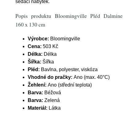
sedací nábytek.
Popis produktu Bloomingville Pléd Dalmine
160 x 130 cm
Výrobce:
Bloomingville
Cena:
503 Kč
Délka:
Délka
Šířka:
Šířka
Pléd:
Bavlna, polyester, viskóza
Vhodné do pračky:
Ano (max. 40°C)
Žehlení:
Ano (střední teplota)
Barva:
Béžová
Barva:
Zelená
Materiál:
Látka