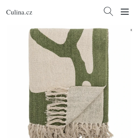
Culina.cz
Vyhledávání
Domů
/
Produkty
/
Bydlení a doplňky
/
Bloomingville Pléd Dalmine 160 x
130 cm