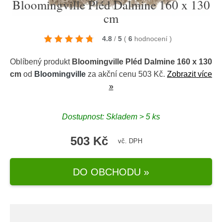
Bloomingville Pléd Dalmine 160 x 130
cm
4.8
/
5
(
6
hodnocení
)
Oblíbený produkt
Bloomingville Pléd Dalmine 160 x 130
cm
od
Bloomingville
za akční cenu 503 Kč.
Zobrazit více
»
Dostupnost: Skladem > 5 ks
503 Kč
vč. DPH
DO OBCHODU »