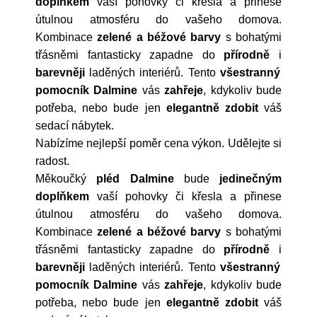
doplňkem
vaší pohovky či křesla a přinese
útulnou atmosféru do vašeho domova.
Kombinace
zelené a béžové barvy
s bohatými
třásněmi fantasticky zapadne do
přírodně
i
barevněji
laděných interiérů. Tento
všestranný
pomocník
Dalmine
vás
zahřeje
, kdykoliv bude
potřeba, nebo bude jen
elegantně zdobit
váš
sedací nábytek.
Nabízíme nejlepší poměr cena výkon. Udělejte si
radost.
Měkoučký
pléd Dalmine
bude
jedinečným
doplňkem
vaší pohovky či křesla a přinese
útulnou atmosféru do vašeho domova.
Kombinace
zelené a béžové barvy
s bohatými
třásněmi fantasticky zapadne do
přírodně
i
barevněji
laděných interiérů. Tento
všestranný
pomocník
Dalmine
vás
zahřeje
, kdykoliv bude
potřeba, nebo bude jen
elegantně zdobit
váš