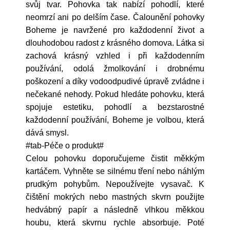
svůj tvar. Pohovka tak nabízí pohodlí, které
neomrzí ani po delším čase. Čalounění pohovky
Boheme je navržené pro každodenní život a
dlouhodobou radost z krásného domova. Látka si
zachová krásný vzhled i při každodenním
používání, odolá žmolkování i drobnému
poškození a díky vodoodpudivé úpravě zvládne i
nečekané nehody. Pokud hledáte pohovku, která
spojuje estetiku, pohodlí a bezstarostné
každodenní používání, Boheme je volbou, která
dává smysl.
#tab-Péče o produkt#
Celou pohovku doporučujeme čistit měkkým
kartáčem. Vyhněte se silnému tření nebo náhlým
prudkým pohybům. Nepoužívejte vysavač. K
čištění mokrých nebo mastných skvrn použijte
hedvábný papír a následně vlhkou měkkou
houbu, která skvrnu rychle absorbuje. Poté