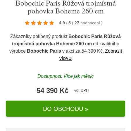
Bobochic Paris Růžová trojmístná
pohovka Boheme 260 cm
4.9
/
5
(
27
hodnocení
)
Zákazníky oblíbený produkt
Bobochic Paris Růžová
trojmístná pohovka Boheme 260 cm
od kvalitního
výrobce
Bobochic Paris
v akci za 54 390 Kč.
Zobrazit
více »
Dostupnost: Více jak měsíc
54 390 Kč
vč. DPH
DO OBCHODU »