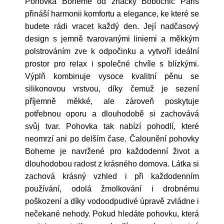
Pohovka Boheme od značky Bobochic Paris
přináší harmonii komfortu a elegance, ke které se
budete rádi vracet každý den. Její nadčasový
design s jemně tvarovanými liniemi a měkkým
polstrováním zve k odpočinku a vytvoří ideální
prostor pro relax i společné chvíle s blízkými.
Výplň kombinuje vysoce kvalitní pěnu se
silikonovou vrstvou, díky čemuž je sezení
příjemně měkké, ale zároveň poskytuje
potřebnou oporu a dlouhodobě si zachovává
svůj tvar. Pohovka tak nabízí pohodlí, které
neomrzí ani po delším čase. Čalounění pohovky
Boheme je navržené pro každodenní život a
dlouhodobou radost z krásného domova. Látka si
zachová krásný vzhled i při každodenním
používání, odolá žmolkování i drobnému
poškození a díky vodoodpudivé úpravě zvládne i
nečekané nehody. Pokud hledáte pohovku, která