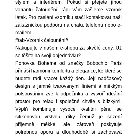
stylem a interiérem. Pokud si přejete jinou
variantu čalounění, rádi vám zašleme vzorník
látek. Pro zaslání vzorníku stačí kontaktovat naši
zákaznickou podporu na chatu, telefonu nebo e-
mailem.
#tab-Vzorník čalounění#
Nakupujte v našem e-shopu za skvělé ceny. Už
se těšíte na svoji objednávku?
Pohovka Boheme od značky Bobochic Paris
přináší harmonii komfortu a elegance, ke které se
budete rádi vracet každý den. Její nadčasový
design s jemně tvarovanými liniemi a měkkým
polstrováním zve k odpočinku a vytvoří ideální
prostor pro relax i společné chvíle s blízkými.
Výplň kombinuje vysoce kvalitní pěnu se
silikonovou vrstvou, díky čemuž je sezení
příjemně měkké, ale zároveň poskytuje
potřebnou oporu a dlouhodobě si zachovává