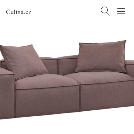
Culina.cz
Vyhledávání
Domů
/
Produkty
/
Bydlení a doplňky
/
Bobochic Paris Růžová trojmístná
pohovka Boheme 260 cm