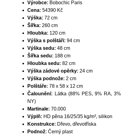
Výrobce:
Bobochic Paris
Cena:
54390 Kč
Výška:
72 cm
Šířka:
260 cm
Hloubka:
120 cm
Výška s polštáři:
94 cm
Výška sedu:
48 cm
Šířka sedu:
188 cm
Hloubka sedu:
82 cm
Výška zádové opěrky:
24 cm
Výška podnože:
2 cm
Polštáře:
78 x 58 x 12 cm
Čalounění:
Látka (88% PES, 9% RA, 3%
NY)
Martinale:
70.000
Výplň:
HD pěna 16/25/35 kg/m³, silikon
Konstrukce:
Dřevo, dřevotříska
Podnož:
Černý plast