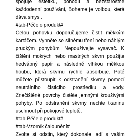
spojuje estetiku, pohodlí a bezstarostné
každodenní používání, Boheme je volbou, která
dává smysl.
#tab-Péče o produkt#
Celou pohovku doporučujeme čistit měkkým
kartáčem. Vyhněte se silnému tření nebo náhlým
prudkým pohybům. Nepoužívejte vysavač. K
čištění mokrých nebo mastných skvrn použijte
hedvábný papír a následně vlhkou měkkou
houbu, která skvrnu rychle absorbuje. Poté
můžete přistoupit k odstranění skvrny pomocí
neutrálního čisticího prostředku a vody.
Znečištěné povrchy čistěte jemnými krouživými
pohyby. Po odstranění skvrny nechte tkaninu
uschnout při pokojové teplotě.
#tab-Péče o produkt#
#tab-Vzorník čalounění#
Zvolte si odstín, který dokonale ladí s vaším