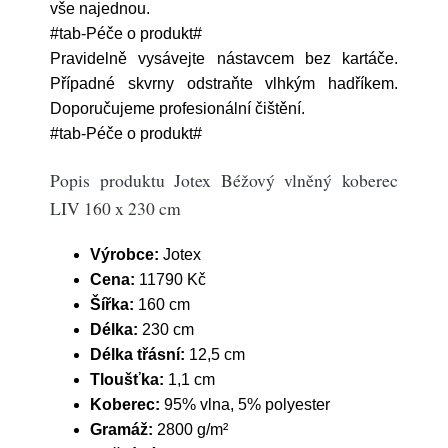
vše najednou.
#tab-Péče o produkt#
Pravidelně vysávejte nástavcem bez kartáče.
Případné skvrny odstraňte vlhkým hadříkem.
Doporučujeme profesionální čištění.
#tab-Péče o produkt#
Popis produktu Jotex Béžový vlněný koberec
LIV 160 x 230 cm
Výrobce:
Jotex
Cena:
11790 Kč
Šířka:
160 cm
Délka:
230 cm
Délka třásní:
12,5 cm
Tloušťka:
1,1 cm
Koberec:
95% vlna, 5% polyester
Gramáž:
2800 g/m²