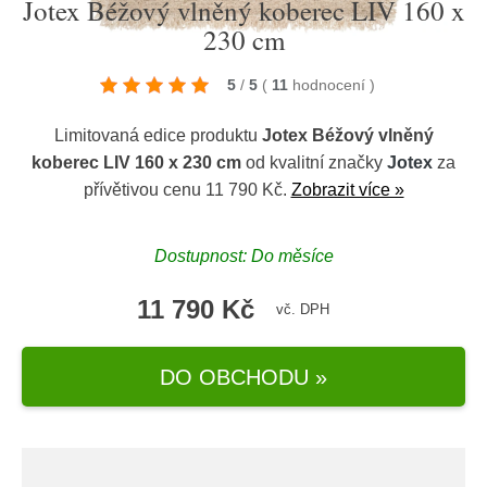
Jotex Béžový vlněný koberec LIV 160 x
230 cm
5
/
5
(
11
hodnocení
)
Limitovaná edice produktu
Jotex Béžový vlněný
koberec LIV 160 x 230 cm
od kvalitní značky
Jotex
za
přívětivou cenu 11 790 Kč.
Zobrazit více »
Dostupnost: Do měsíce
11 790 Kč
vč. DPH
DO OBCHODU »