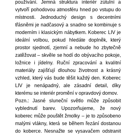
používání. Jemná struktura interiér zútulní a
vytvoří pohodovou atmosféru hned po vstupu do
místnosti. Jednoduchý design s decentními
třásněmi je nadčasový a snadno se kombinuje s
moderním i klasickým nábytkem. Koberec LIV je
ideální volbou, pokud hledáte doplněk, který
prostor sjednotí, zjemní a nebude ho zbytečně
zatěžovat – skvěle se hodí do obývacího pokoje,
ložnice i jídelny. Ruční zpracování a kvalitní
materiály zajišťují dlouhou životnost a krásný
vzhled, který vás bude těšit každý den. Koberec
LIV je nenápadný, ale zásadní detail, díky
kterému se interiér promění v opravdový domov.
Pozn.: Jasné sluneční světlo může způsobit
vyblednutí barev. Upozorňujeme, že nový
koberec může pouštět žmolky – je to způsobeno
malými vlákny, která se během řezání dostanou
do koberce. Nesnažte se vysavačem odstranit