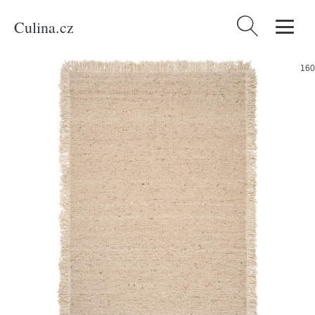
Culina.cz
Vyhledávání
Domů
/
Produkty
/
Bydlení a doplňky
/
Jotex Béžový vlněný koberec LIV 160
x 230 cm