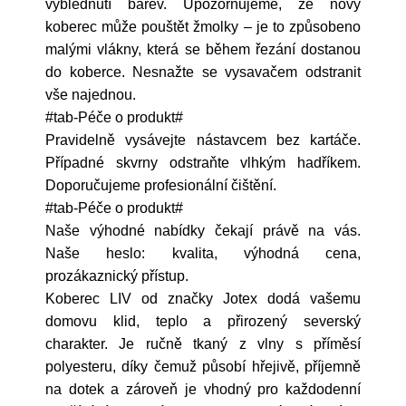
vyblednutí barev. Upozorňujeme, že nový
koberec může pouštět žmolky – je to způsobeno
malými vlákny, která se během řezání dostanou
do koberce. Nesnažte se vysavačem odstranit
vše najednou.
#tab-Péče o produkt#
Pravidelně vysávejte nástavcem bez kartáče.
Případné skvrny odstraňte vlhkým hadříkem.
Doporučujeme profesionální čištění.
#tab-Péče o produkt#
Naše výhodné nabídky čekají právě na vás.
Naše heslo: kvalita, výhodná cena,
prozákaznický přístup.
Koberec LIV od značky Jotex dodá vašemu
domovu klid, teplo a přirozený severský
charakter. Je ručně tkaný z vlny s příměsí
polyesteru, díky čemuž působí hřejivě, příjemně
na dotek a zároveň je vhodný pro každodenní