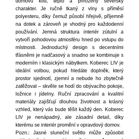
domovu klid, teplo a přirozený severský
charakter. Je ručně tkaný z vlny s příměsí
polyesteru, díky čemuž působí hřejivě, příjemně
na dotek a zároveň je vhodný pro každodenní
používání. Jemná struktura interiér zútulní a
vytvoří pohodovou atmosféru hned po vstupu do
místnosti. Jednoduchý design s decentními
třásněmi je nadčasový a snadno se kombinuje s
moderním i klasickým nábytkem. Koberec LIV je
ideální volbou, pokud hledáte doplněk, který
prostor sjednotí, zjemní a nebude ho zbytečně
zatěžovat – skvěle se hodí do obývacího pokoje,
ložnice i jídelny. Ruční zpracování a kvalitní
materiály zajišťují dlouhou životnost a krásný
vzhled, který vás bude těšit každý den. Koberec
LIV je nenápadný, ale zásadní detail, díky
kterému se interiér promění v opravdový domov.
Pozn.: Jasné sluneční světlo může způsobit