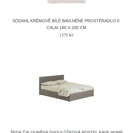
SÖDAHL KRÉMOVĚ BÍLÉ BAVLNĚNÉ PROSTĚRADLO II.
CALM 180 X 200 CM
1379 Kč
ŠEDÁ ČALOUNĚNÁ DVOULŮŽKOVÁ POSTEL KAVE HOME