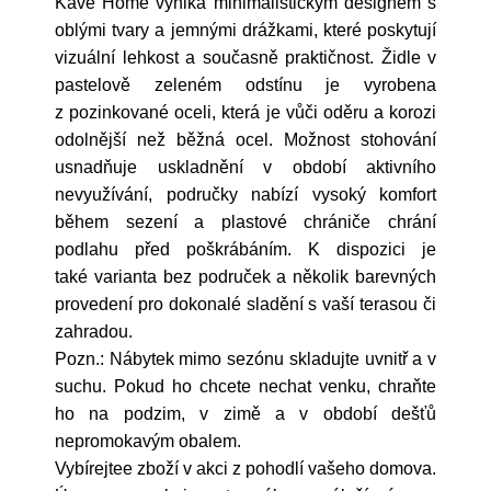
Kave Home vyniká minimalistickým designem s
oblými tvary a jemnými drážkami, které poskytují
vizuální lehkost a současně praktičnost. Židle v
pastelově zeleném odstínu je vyrobena
z pozinkované oceli, která je vůči oděru a korozi
odolnější než běžná ocel. Možnost stohování
usnadňuje uskladnění v období aktivního
nevyužívání, područky nabízí vysoký komfort
během sezení a plastové chrániče chrání
podlahu před poškrábáním. K dispozici je
také varianta bez područek a několik barevných
provedení pro dokonalé sladění s vaší terasou či
zahradou.
Pozn.: Nábytek mimo sezónu skladujte uvnitř a v
suchu. Pokud ho chcete nechat venku, chraňte
ho na podzim, v zimě a v období dešťů
nepromokavým obalem.
Vybírejtee zboží v akci z pohodlí vašeho domova.