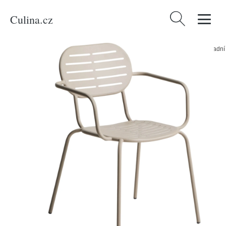
Culina.cz
Vyhledávání
Domů
/
Produkty
/
Bydlení a doplňky
/
Kave Home Béžová kovová zahradní
židle Brai s područkami