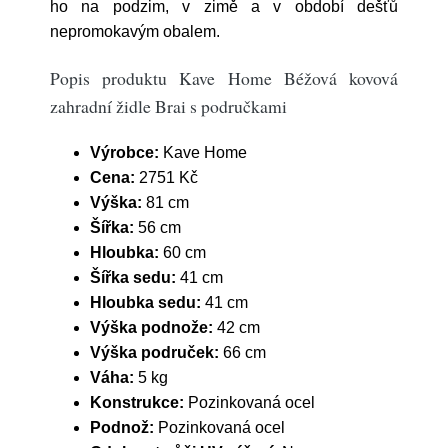
ho na podzim, v zimě a v období dešťů
nepromokavým obalem.
Popis produktu Kave Home Béžová kovová
zahradní židle Brai s područkami
Výrobce:
Kave Home
Cena:
2751 Kč
Výška:
81 cm
Šířka:
56 cm
Hloubka:
60 cm
Šířka sedu:
41 cm
Hloubka sedu:
41 cm
Výška podnože:
42 cm
Výška područek:
66 cm
Váha:
5 kg
Konstrukce:
Pozinkovaná ocel
Podnož:
Pozinkovaná ocel