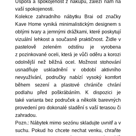
Úspora a spokojenost z nákupu, záleží nám na
vaší spokojenosti.
Kolekce zahradního nábytku Brai od značky
Kave Home vyniká minimalistickým designem s
oblými tvary a jemnými drážkami, které poskytují
vizuální lehkost a současně praktičnost. Židle v
pastelově zeleném odstínu je vyrobena
z pozinkované oceli, která je vůči oděru a korozi
odolnější než běžná ocel. Možnost stohování
usnadňuje uskladnění v období aktivního
nevyužívání, područky nabízí vysoký komfort
během sezení a plastové chrániče chrání
podlahu před poškrábáním. K dispozici je
také varianta bez područek a několik barevných
provedení pro dokonalé sladění s vaší terasou či
zahradou.
Pozn.: Nábytek mimo sezónu skladujte uvnitř a v
suchu. Pokud ho chcete nechat venku, chraňte