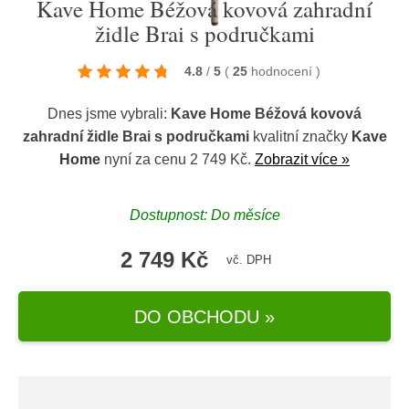
Kave Home Béžová kovová zahradní
židle Brai s područkami
4.8
/
5
(
25
hodnocení
)
Dnes jsme vybrali:
Kave Home Béžová kovová
zahradní židle Brai s područkami
kvalitní značky
Kave
Home
nyní za cenu 2 749 Kč.
Zobrazit více »
Dostupnost: Do měsíce
2 749 Kč
vč. DPH
DO OBCHODU »