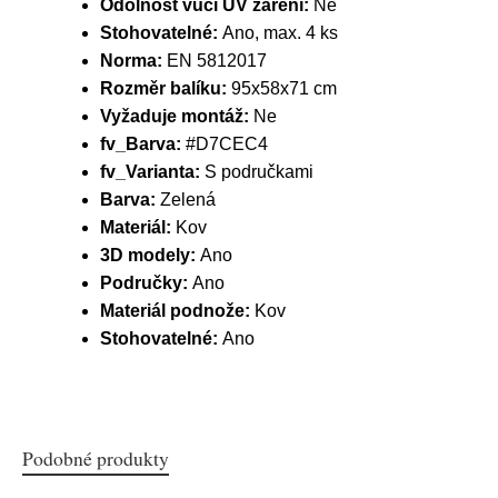
Odolnost vůči UV záření:
Ne
Stohovatelné:
Ano, max. 4 ks
Norma:
EN 5812017
Rozměr balíku:
95x58x71 cm
Vyžaduje montáž:
Ne
fv_Barva:
#D7CEC4
fv_Varianta:
S područkami
Barva:
Zelená
Materiál:
Kov
3D modely:
Ano
Područky:
Ano
Materiál podnože:
Kov
Stohovatelné:
Ano
Podobné produkty