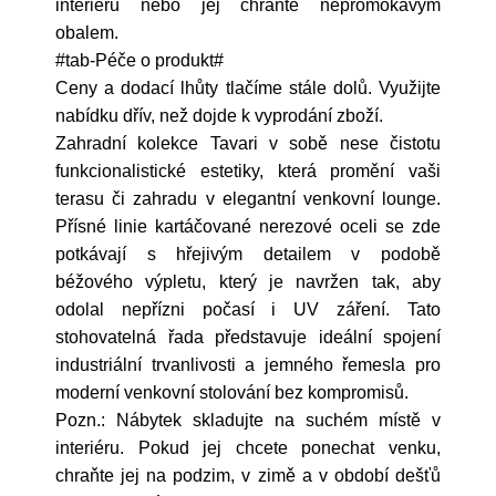
interiéru nebo jej chraňte nepromokavým
obalem.
#tab-Péče o produkt#
Ceny a dodací lhůty tlačíme stále dolů. Využijte
nabídku dřív, než dojde k vyprodání zboží.
Zahradní kolekce Tavari v sobě nese čistotu
funkcionalistické estetiky, která promění vaši
terasu či zahradu v elegantní venkovní lounge.
Přísné linie kartáčované nerezové oceli se zde
potkávají s hřejivým detailem v podobě
béžového výpletu, který je navržen tak, aby
odolal nepřízni počasí i UV záření. Tato
stohovatelná řada představuje ideální spojení
industriální trvanlivosti a jemného řemesla pro
moderní venkovní stolování bez kompromisů.
Pozn.: Nábytek skladujte na suchém místě v
interiéru. Pokud jej chcete ponechat venku,
chraňte jej na podzim, v zimě a v období dešťů