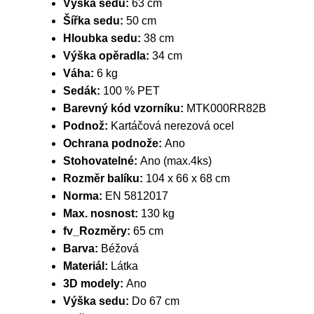
Výška sedu:
63 cm
Šířka sedu:
50 cm
Hloubka sedu:
38 cm
Výška opěradla:
34 cm
Váha:
6 kg
Sedák:
100 % PET
Barevný kód vzorníku:
MTK000RR82B
Podnož:
Kartáčová nerezová ocel
Ochrana podnože:
Ano
Stohovatelné:
Ano (max.4ks)
Rozměr balíku:
104 x 66 x 68 cm
Norma:
EN 5812017
Max. nosnost:
130 kg
fv_Rozměry:
65 cm
Barva:
Béžová
Materiál:
Látka
3D modely:
Ano
Výška sedu:
Do 67 cm