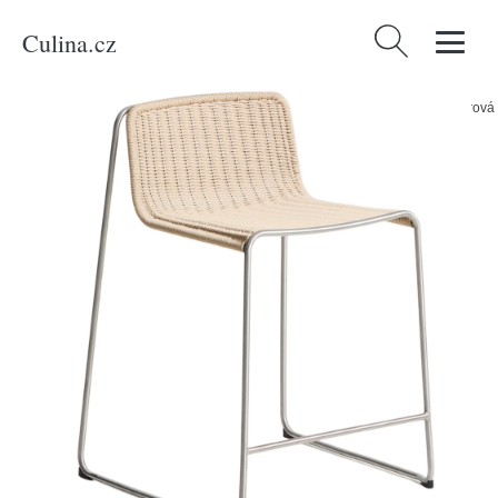
Culina.cz
Vyhledávání
Domů
/
Produkty
/
Bydlení a doplňky
/
Kave Home Béžová zahradní barová
židle Tavari 65 cm