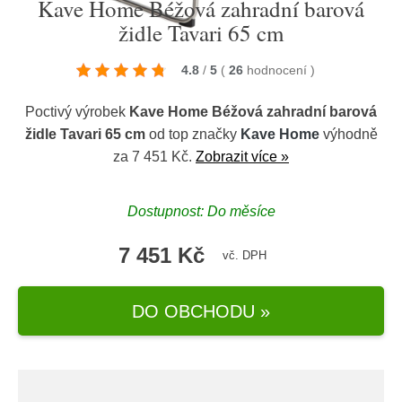
Kave Home Béžová zahradní barová
židle Tavari 65 cm
4.8
/
5
(
26
hodnocení
)
Poctivý výrobek
Kave Home Béžová zahradní barová
židle Tavari 65 cm
od top značky
Kave Home
výhodně
za 7 451 Kč.
Zobrazit více »
Dostupnost: Do měsíce
7 451 Kč
vč. DPH
DO OBCHODU »