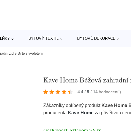
LŇKY
BYTOVÝ TEXTIL
BYTOVÉ DEKORACE
dní židle Sirte s výpletem
Kave Home Béžová zahradní ž
4.4
/
5
(
14
hodnocení
)
Zákazníky oblíbený produkt
Kave Home Bé
producenta
Kave Home
za přívětivou cen
Dostupnost: Skladem > 5 ks