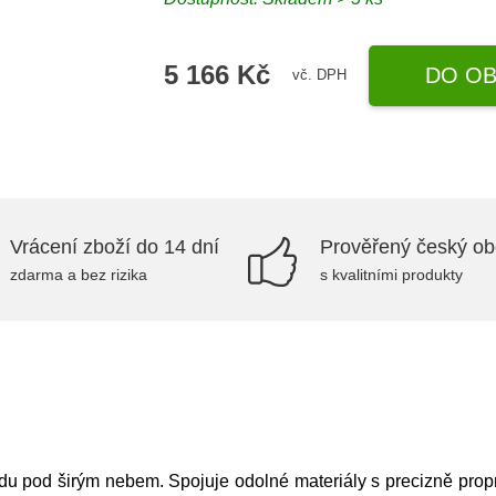
5 166 Kč
DO OB
vč. DPH
Vrácení zboží do 14 dní
Prověřený český o
zdarma a bez rizika
s kvalitními produkty
lidu pod širým nebem. Spojuje odolné materiály s precizně prop