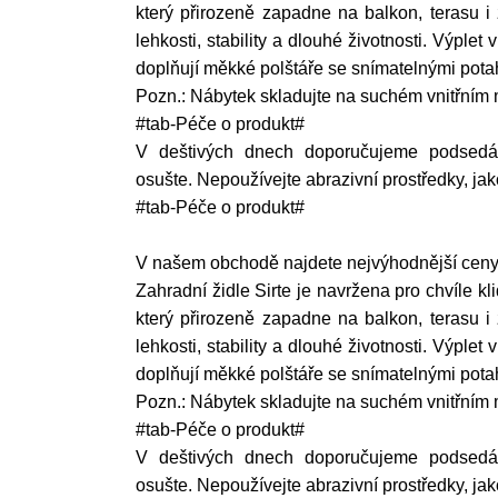
který přirozeně zapadne na balkon, terasu i
lehkosti, stability a dlouhé životnosti. Výple
doplňují měkké polštáře se snímatelnými potah
Pozn.: Nábytek skladujte na suchém vnitřním 
#tab-Péče o produkt#
V deštivých dnech doporučujeme podsedák
osušte. Nepoužívejte abrazivní prostředky, jak
#tab-Péče o produkt#
V našem obchodě najdete nejvýhodnější ceny. 
Zahradní židle Sirte je navržena pro chvíle k
který přirozeně zapadne na balkon, terasu i
lehkosti, stability a dlouhé životnosti. Výple
doplňují měkké polštáře se snímatelnými potah
Pozn.: Nábytek skladujte na suchém vnitřním 
#tab-Péče o produkt#
V deštivých dnech doporučujeme podsedák
osušte. Nepoužívejte abrazivní prostředky, jak