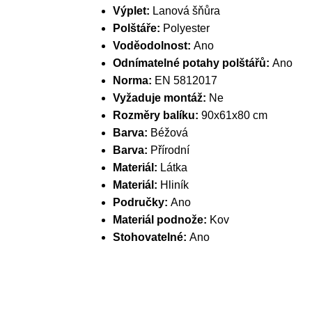
Výplet:
Lanová šňůra
Polštáře:
Polyester
Voděodolnost:
Ano
Odnímatelné potahy polštářů:
Ano
Norma:
EN 5812017
Vyžaduje montáž:
Ne
Rozměry balíku:
90x61x80 cm
Barva:
Béžová
Barva:
Přírodní
Materiál:
Látka
Materiál:
Hliník
Područky:
Ano
Materiál podnože:
Kov
Stohovatelné:
Ano