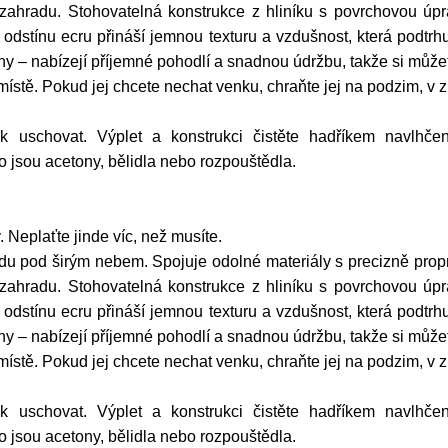
 zahradu. Stohovatelná konstrukce z hliníku s povrchovou úpr
t v odstínu ecru přináší jemnou texturu a vzdušnost, která podtr
y – nabízejí příjemné pohodlí a snadnou údržbu, takže si můžete
místě. Pokud jej chcete nechat venku, chraňte jej na podzim, 
 uschovat. Výplet a konstrukci čistěte hadříkem navlhče
o jsou acetony, bělidla nebo rozpouštědla.
Neplaťte jinde víc, než musíte.
lidu pod širým nebem. Spojuje odolné materiály s precizně prop
 zahradu. Stohovatelná konstrukce z hliníku s povrchovou úpr
t v odstínu ecru přináší jemnou texturu a vzdušnost, která podtr
y – nabízejí příjemné pohodlí a snadnou údržbu, takže si můžete
místě. Pokud jej chcete nechat venku, chraňte jej na podzim, 
 uschovat. Výplet a konstrukci čistěte hadříkem navlhče
o jsou acetony, bělidla nebo rozpouštědla.