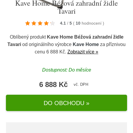
Kave Home Béžová zahradní židle
Tavari
4.1
/
5
(
10
hodnocení
)
Oblíbený produkt
Kave Home Béžová zahradní židle
Tavari
od originálního výrobce
Kave Home
za příznivou
cenu 6 888 Kč.
Zobrazit více »
Dostupnost: Do měsíce
6 888 Kč
vč. DPH
DO OBCHODU »