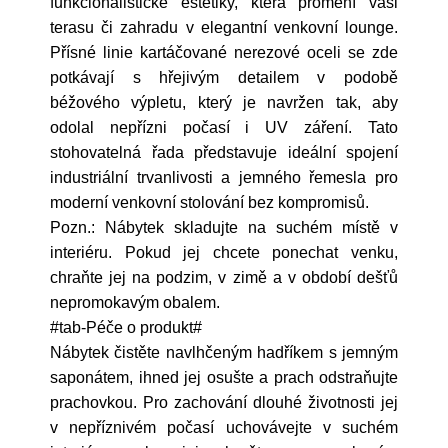
funkcionalistické estetiky, která promění vaši
terasu či zahradu v elegantní venkovní lounge.
Přísné linie kartáčované nerezové oceli se zde
potkávají s hřejivým detailem v podobě
béžového výpletu, který je navržen tak, aby
odolal nepřízni počasí i UV záření. Tato
stohovatelná řada představuje ideální spojení
industriální trvanlivosti a jemného řemesla pro
moderní venkovní stolování bez kompromisů.
Pozn.: Nábytek skladujte na suchém místě v
interiéru. Pokud jej chcete ponechat venku,
chraňte jej na podzim, v zimě a v období dešťů
nepromokavým obalem.
#tab-Péče o produkt#
Nábytek čistěte navlhčeným hadříkem s jemným
saponátem, ihned jej osušte a prach odstraňujte
prachovkou. Pro zachování dlouhé životnosti jej
v nepříznivém počasí uchovávejte v suchém