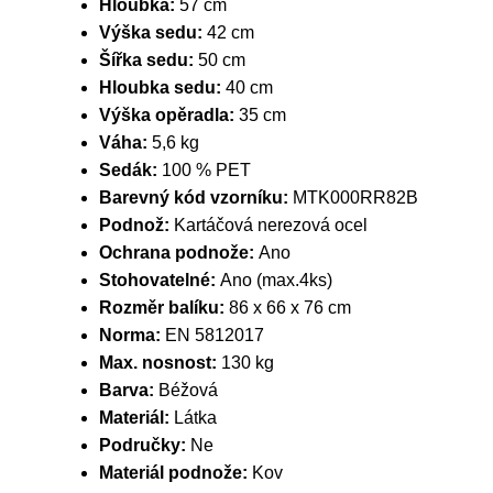
Hloubka:
57 cm
Výška sedu:
42 cm
Šířka sedu:
50 cm
Hloubka sedu:
40 cm
Výška opěradla:
35 cm
Váha:
5,6 kg
Sedák:
100 % PET
Barevný kód vzorníku:
MTK000RR82B
Podnož:
Kartáčová nerezová ocel
Ochrana podnože:
Ano
Stohovatelné:
Ano (max.4ks)
Rozměr balíku:
86 x 66 x 76 cm
Norma:
EN 5812017
Max. nosnost:
130 kg
Barva:
Béžová
Materiál:
Látka
Područky:
Ne
Materiál podnože:
Kov