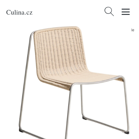
Culina.cz
Vyhledávání
Domů
/
Produkty
/
Bydlení a doplňky
/
Kave Home Béžová zahradní židle
Tavari