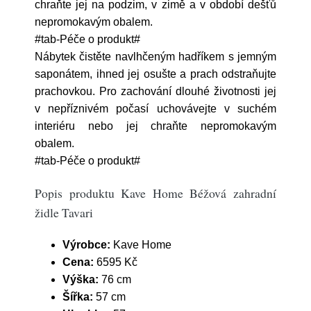
chraňte jej na podzim, v zimě a v období dešťů
nepromokavým obalem.
#tab-Péče o produkt#
Nábytek čistěte navlhčeným hadříkem s jemným
saponátem, ihned jej osušte a prach odstraňujte
prachovkou. Pro zachování dlouhé životnosti jej
v nepříznivém počasí uchovávejte v suchém
interiéru nebo jej chraňte nepromokavým
obalem.
#tab-Péče o produkt#
Popis produktu Kave Home Béžová zahradní
židle Tavari
Výrobce:
Kave Home
Cena:
6595 Kč
Výška:
76 cm
Šířka:
57 cm