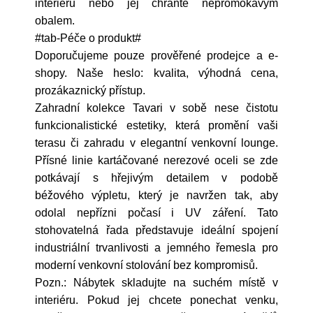
interiéru nebo jej chraňte nepromokavým
obalem.
#tab-Péče o produkt#
Doporučujeme pouze prověřené prodejce a e-
shopy. Naše heslo: kvalita, výhodná cena,
prozákaznický přístup.
Zahradní kolekce Tavari v sobě nese čistotu
funkcionalistické estetiky, která promění vaši
terasu či zahradu v elegantní venkovní lounge.
Přísné linie kartáčované nerezové oceli se zde
potkávají s hřejivým detailem v podobě
béžového výpletu, který je navržen tak, aby
odolal nepřízni počasí i UV záření. Tato
stohovatelná řada představuje ideální spojení
industriální trvanlivosti a jemného řemesla pro
moderní venkovní stolování bez kompromisů.
Pozn.: Nábytek skladujte na suchém místě v
interiéru. Pokud jej chcete ponechat venku,