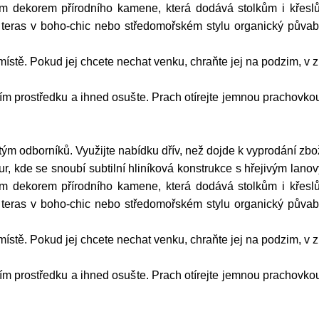
kým dekorem přírodního kamene, která dodává stolkům i kře
 teras v boho-chic nebo středomořském stylu organický půvab 
místě. Pokud jej chcete nechat venku, chraňte jej na podzim, 
ím prostředku a ihned osušte. Prach
otírejte jemnou prachovkou
ým odborníků. Využijte nabídku dřív, než dojde k vyprodání zbož
tur, kde se snoubí subtilní hliníková konstrukce s hřejivým la
kým dekorem přírodního kamene, která dodává stolkům i kře
 teras v boho-chic nebo středomořském stylu organický půvab 
místě. Pokud jej chcete nechat venku, chraňte jej na podzim, 
ím prostředku a ihned osušte. Prach
otírejte jemnou prachovkou