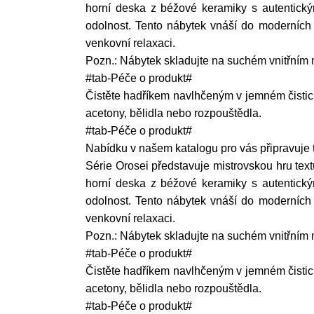
horní deska z béžové keramiky s autentic
odolnost. Tento nábytek vnáší do moderních
venkovní relaxaci.
Pozn.: Nábytek skladujte na suchém vnitřním 
#tab-Péče o produkt#
Čistěte hadříkem navlhčeným v jemném čistic
acetony, bělidla nebo rozpouštědla.
#tab-Péče o produkt#
Nabídku v našem katalogu pro vás připravuje t
Série Orosei představuje mistrovskou hru tex
horní deska z béžové keramiky s autentic
odolnost. Tento nábytek vnáší do moderních
venkovní relaxaci.
Pozn.: Nábytek skladujte na suchém vnitřním 
#tab-Péče o produkt#
Čistěte hadříkem navlhčeným v jemném čistic
acetony, bělidla nebo rozpouštědla.
#tab-Péče o produkt#