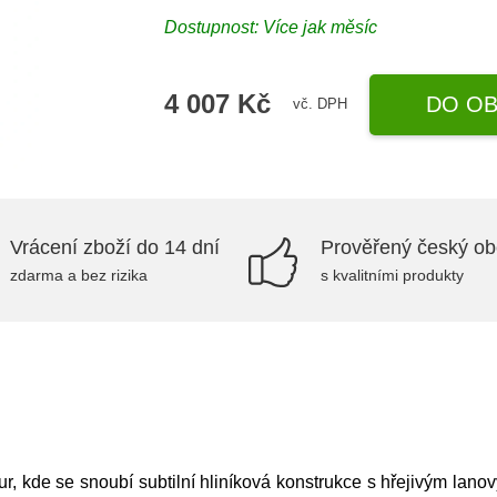
Dostupnost: Více jak měsíc
4 007 Kč
DO OB
vč. DPH
Vrácení zboží do 14 dní
Prověřený český o
zdarma a bez rizika
s kvalitními produkty
tur, kde se snoubí subtilní hliníková konstrukce s hřejivým la