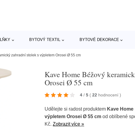
LŇKY
BYTOVÝ TEXTIL
BYTOVÉ DEKORACE
ický zahradní stolek s výpletem Orosei Ø 55 cm
Kave Home Béžový keramický
Orosei Ø 55 cm
4
/
5
(
22
hodnocení
)
Udělejte si radost produktem
Kave Home B
výpletem Orosei Ø 55 cm
od oblíbené sp
Kč.
Zobrazit více »