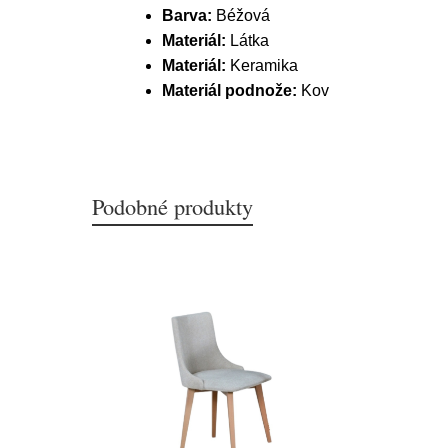
Barva:
Béžová
Materiál:
Látka
Materiál:
Keramika
Materiál podnože:
Kov
Podobné produkty