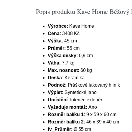
Popis produktu Kave Home Béžový k
Výrobce:
Kave Home
Cena:
3408 Kč
Výška:
45 cm
Průměr:
55 cm
Výška desky:
0,9 cm
Váha:
7,7 kg
Max. nosnost:
60 kg
Deska:
Keramika
Podnož:
Práškově lakovaný hliník
Výplet:
Syntetické lano
Umístění:
Interiér, exteriér
Vyžaduje montáž:
Ano
Rozměr balíku 1:
9 x 59 x 60 cm
Rozměr balíku 2:
46 x 39 x 40 cm
fv_Průměr:
Ø 55 cm