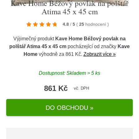
Kave Home Béžový povlak na polštář
Atima 45 x 45 cm
4.8
/
5
(
25
hodnocení
)
Výjimečný produkt
Kave Home Béžový povlak na
polštář Atima 45 x 45 cm
pocházející od značky
Kave
Home
výhodně za 861 Kč.
Zobrazit více »
Dostupnost: Skladem > 5 ks
861 Kč
vč. DPH
DO OBCHODU »