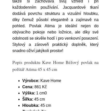
takže si zachovává svůj vzhled i při
každodenním používání. Jacquardové tkaní
dodává povrchu strukturu a vizuální hloubku,
díky čemuž působí elegantně a zajímavě na
pohled. Povlak Atima je ideální nejen do
obývacího pokoje nebo ložnice, ale díky své
odolnosti se skvěle hodí i pro venkovní posezení.
Stylový a zároveň praktický doplněk, který
snadno oživí jakýkoli prostor!
Popis produktu Kave Home Béžový povlak na
polštář Atima 45 x 45 cm
Výrobce:
Kave Home
Cena:
861 Kč
Výška:
1 cm0
Šířka:
45 cm
Hloubka:
45 cm