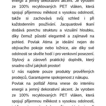
energii a jemný dekorativní akcent. Je vyroben
ze 100% recyklovaných PET vláken, která
spojují příjemnou měkkost s vysokou odolností,
takže si zachovává svůj vzhled i při
každodenním používání. Jacquardové tkaní
dodává povrchu strukturu a vizuální hloubku,
díky čemuž působí elegantně a zajímavě na
pohled. Povlak Atima je ideální nejen do
obývacího pokoje nebo ložnice, ale díky své
odolnosti se skvěle hodí i pro venkovní posezení.
Stylový a zároveň praktický doplněk, který
snadno oživí jakýkoli prostor!
U nás najdete pouze produkty prověřených
prodejců, Garantujeme spokojenost z nákupu.
Povlak na polštář Atima vnese do interiéru
energii a jemný dekorativní akcent. Je vyroben
ze 100% recyklovaných PET vláken, která
spojují příjemnou měkkost s vysokou odolností,