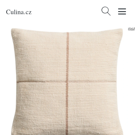
Culina.cz
Vyhledávání
Domů
/
Produkty
/
Bydlení a doplňky
/
Kave Home Béžový povlak na polštář
Atima 45 x 45 cm