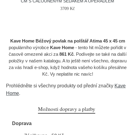
CM S ČALOUNĚNÝM SEDÁKEM A OPĚRADLEM
3709 Kč
Kave Home Béžový povlak na polštář Atima 45 x 45 cm
populárního výrobce
Kave Home
- tento hit můžete pořídit v
časově omezené akci za
861 Kč
. Podívejte se také na další
položky v našem katalogu. A to ještě není všechno, dopravu
za vás hradí e-shop, když hodnota vašeho košíku přesáhne
Kč. Vy neplatíte nic navíc!
Prohlédněte si všechny produkty od přední značky
Kave
Home
.
Možnosti dopravy a platby
Doprava