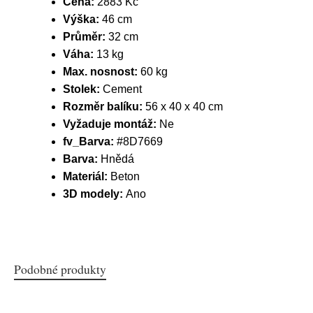
Cena:
2883 Kč
Výška:
46 cm
Průměr:
32 cm
Váha:
13 kg
Max. nosnost:
60 kg
Stolek:
Cement
Rozměr balíku:
56 x 40 x 40 cm
Vyžaduje montáž:
Ne
fv_Barva:
#8D7669
Barva:
Hnědá
Materiál:
Beton
3D modely:
Ano
Podobné produkty