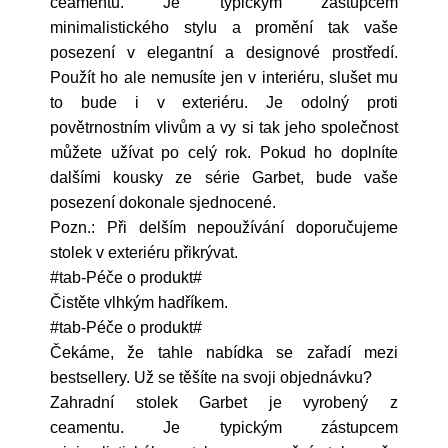
ceamentu. Je typickým zástupcem
minimalistického stylu a promění tak vaše
posezení v elegantní a designové prostředí.
Použít ho ale nemusíte jen v interiéru, slušet mu
to bude i v exteriéru. Je odolný proti
povětrnostním vlivům a vy si tak jeho společnost
můžete užívat po celý rok. Pokud ho doplníte
dalšími kousky ze série Garbet, bude vaše
posezení dokonale sjednocené.
Pozn.: Při delším nepoužívání doporučujeme
stolek v exteriéru přikrývat.
#tab-Péče o produkt#
Čistěte vlhkým hadříkem.
#tab-Péče o produkt#
Čekáme, že tahle nabídka se zařadí mezi
bestsellery. Už se těšíte na svoji objednávku?
Zahradní stolek Garbet je vyrobený z
ceamentu. Je typickým zástupcem