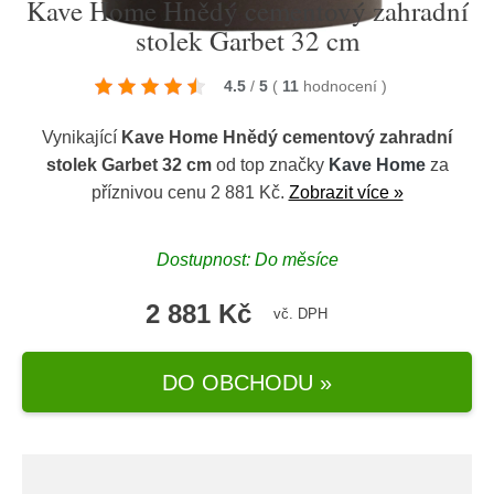
Kave Home Hnědý cementový zahradní
stolek Garbet 32 cm
4.5
/
5
(
11
hodnocení
)
Vynikající
Kave Home Hnědý cementový zahradní
stolek Garbet 32 cm
od top značky
Kave Home
za
příznivou cenu 2 881 Kč.
Zobrazit více »
Dostupnost: Do měsíce
2 881 Kč
vč. DPH
DO OBCHODU »