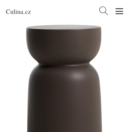
Culina.cz
Vyhledávání
Domů
/
Produkty
/
Bydlení a doplňky
/
Kave Home Hnědý cementový
zahradní stolek Garbet 32 cm