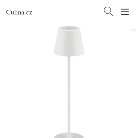
Culina.cz
Vyhledávání
Domů
/
Produkty
/
Bydlení a doplňky
/
Krémově bílá kovová nabíjecí stolní
LED lampa Nova Luce Petit