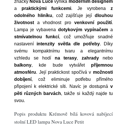
značky
Nova Luce
vyniká
moderním designem
a
praktickými funkcemi
. Je vyrobena
z
odolného hliníku
, což zajišťuje její
dlouhou
životnost
a vhodnost pro
venkovní použití
.
Lampa je vybavena
dotykovým vypínačem
a
stmívatelnou funkcí
, což umožňuje snadné
nastavení
intenzity světla dle potřeby
. Díky
svému kompaktnímu tvaru a elegantnímu
vzhledu se hodí
na terasy
,
zahrady
nebo
balkony
, kde bude vytvářet
příjemnou
atmosféru
. Její praktickost spočívá v
možnosti
dobíjení
, což eliminuje potřebu přímého
připojení k elektrické síti. Navíc je dostupná
v
pěti různých barvách
, takže si každý najde tu
svou.
Popis produktu Krémově bílá kovová nabíjecí
stolní LED lampa Nova Luce Petit