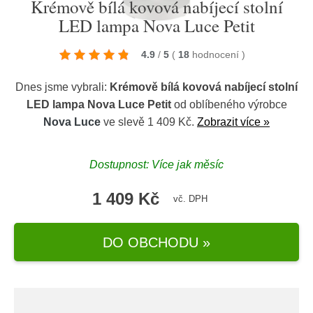
Krémově bílá kovová nabíjecí stolní
LED lampa Nova Luce Petit
4.9
/
5
(
18
hodnocení
)
Dnes jsme vybrali:
Krémově bílá kovová nabíjecí stolní
LED lampa Nova Luce Petit
od oblíbeného výrobce
Nova Luce
ve slevě 1 409 Kč.
Zobrazit více »
Dostupnost: Více jak měsíc
1 409 Kč
vč. DPH
DO OBCHODU »