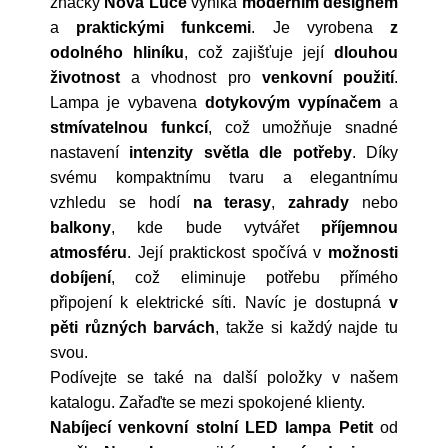
značky
Nova Luce
vyniká
moderním designem
a
praktickými funkcemi
. Je vyrobena
z
odolného hliníku
, což zajišťuje její
dlouhou
životnost
a vhodnost pro
venkovní použití
.
Lampa je vybavena
dotykovým vypínačem
a
stmívatelnou funkcí
, což umožňuje snadné
nastavení
intenzity světla dle potřeby
. Díky
svému kompaktnímu tvaru a elegantnímu
vzhledu se hodí
na terasy
,
zahrady
nebo
balkony
, kde bude vytvářet
příjemnou
atmosféru
. Její praktickost spočívá v
možnosti
dobíjení
, což eliminuje potřebu přímého
připojení k elektrické síti. Navíc je dostupná
v
pěti různých barvách
, takže si každý najde tu
svou.
Podívejte se také na další položky v našem
katalogu. Zařaďte se mezi spokojené klienty.
Nabíjecí venkovní stolní LED lampa Petit
od