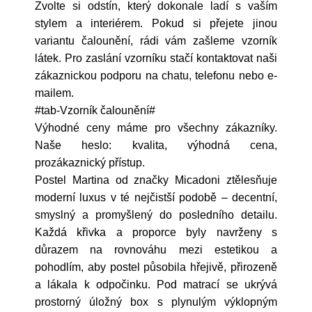
Zvolte si odstín, který dokonale ladí s vaším
stylem a interiérem. Pokud si přejete jinou
variantu čalounění, rádi vám zašleme vzorník
látek. Pro zaslání vzorníku stačí kontaktovat naši
zákaznickou podporu na chatu, telefonu nebo e-
mailem.
#tab-Vzorník čalounění#
Výhodné ceny máme pro všechny zákazníky.
Naše heslo: kvalita, výhodná cena,
prozákaznický přístup.
Postel Martina od značky Micadoni ztělesňuje
moderní luxus v té nejčistší podobě – decentní,
smyslný a promyšlený do posledního detailu.
Každá křivka a proporce byly navrženy s
důrazem na rovnováhu mezi estetikou a
pohodlím, aby postel působila hřejivě, přirozeně
a lákala k odpočinku. Pod matrací se ukrývá
prostorný úložný box s plynulým výklopným