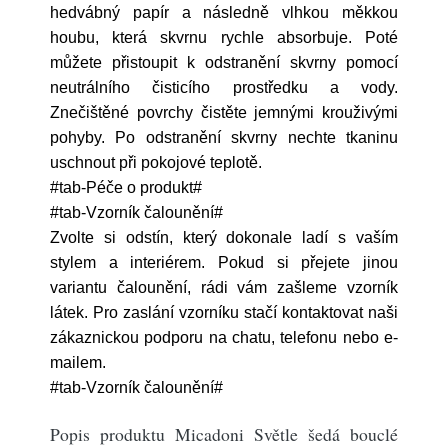
hedvábný papír a následně vlhkou měkkou
houbu, která skvrnu rychle absorbuje. Poté
můžete přistoupit k odstranění skvrny pomocí
neutrálního čisticího prostředku a vody.
Znečištěné povrchy čistěte jemnými krouživými
pohyby. Po odstranění skvrny nechte tkaninu
uschnout při pokojové teplotě.
#tab-Péče o produkt#
#tab-Vzorník čalounění#
Zvolte si odstín, který dokonale ladí s vaším
stylem a interiérem. Pokud si přejete jinou
variantu čalounění, rádi vám zašleme vzorník
látek. Pro zaslání vzorníku stačí kontaktovat naši
zákaznickou podporu na chatu, telefonu nebo e-
mailem.
#tab-Vzorník čalounění#
Popis produktu Micadoni Světle šedá bouclé