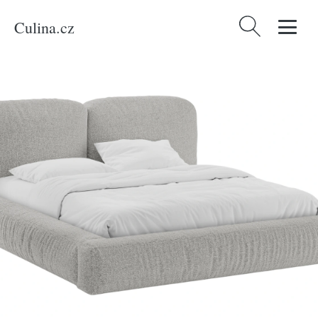
Culina.cz
Vyhledávání
Domů
/
Produkty
/
Bydlení a doplňky
/
Micadoni Světle šedá bouclé
dvoulůžková postel Martina 160 x 200 cm s úložným prostorem