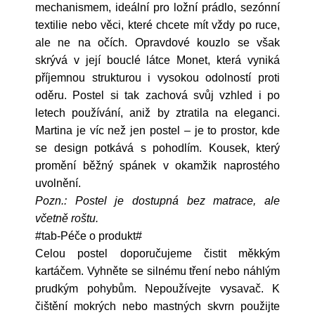
mechanismem, ideální pro ložní prádlo, sezónní
textilie nebo věci, které chcete mít vždy po ruce,
ale ne na očích. Opravdové kouzlo se však
skrývá v její bouclé látce Monet, která vyniká
příjemnou strukturou i vysokou odolností proti
oděru. Postel si tak zachová svůj vzhled i po
letech používání, aniž by ztratila na eleganci.
Martina je víc než jen postel – je to prostor, kde
se design potkává s pohodlím. Kousek, který
promění běžný spánek v okamžik naprostého
uvolnění.
Pozn.: Postel je dostupná bez matrace, ale
včetně roštu.
#tab-Péče o produkt#
Celou postel doporučujeme čistit měkkým
kartáčem. Vyhněte se silnému tření nebo náhlým
prudkým pohybům. Nepoužívejte vysavač. K
čištění mokrých nebo mastných skvrn použijte