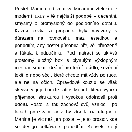
Postel Martina od značky Micadoni ztělesňuje
moderní luxus v té nejčistší podobě – decentní,
smyslný a promyšlený do posledního detailu.
Každá křivka a proporce byly navrženy s
důrazem na rovnováhu mezi estetikou a
pohodlím, aby postel působila hřejivě, přirozeně
a lákala k odpočinku. Pod matrací se ukrývá
prostorný úložný box s plynulým výklopným
mechanismem, ideální pro ložní prádlo, sezónní
textilie nebo věci, které chcete mít vždy po ruce,
ale ne na očích. Opravdové kouzlo se však
skrývá v její bouclé látce Monet, která vyniká
příjemnou strukturou i vysokou odolností proti
oděru. Postel si tak zachová svůj vzhled i po
letech používání, aniž by ztratila na eleganci.
Martina je víc než jen postel – je to prostor, kde
se design potkává s pohodlím. Kousek, který