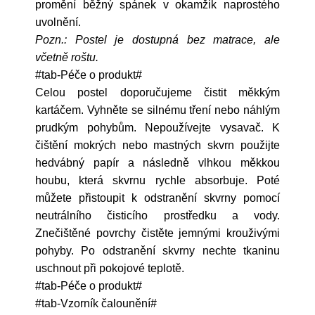
promění běžný spánek v okamžik naprostého
uvolnění.
Pozn.: Postel je dostupná bez matrace, ale
včetně roštu.
#tab-Péče o produkt#
Celou postel doporučujeme čistit měkkým
kartáčem. Vyhněte se silnému tření nebo náhlým
prudkým pohybům. Nepoužívejte vysavač. K
čištění mokrých nebo mastných skvrn použijte
hedvábný papír a následně vlhkou měkkou
houbu, která skvrnu rychle absorbuje. Poté
můžete přistoupit k odstranění skvrny pomocí
neutrálního čisticího prostředku a vody.
Znečištěné povrchy čistěte jemnými krouživými
pohyby. Po odstranění skvrny nechte tkaninu
uschnout při pokojové teplotě.
#tab-Péče o produkt#
#tab-Vzorník čalounění#