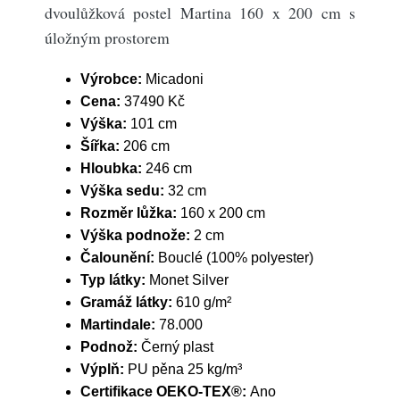
dvoulůžková postel Martina 160 x 200 cm s
úložným prostorem
Výrobce:
Micadoni
Cena:
37490 Kč
Výška:
101 cm
Šířka:
206 cm
Hloubka:
246 cm
Výška sedu:
32 cm
Rozměr lůžka:
160 x 200 cm
Výška podnože:
2 cm
Čalounění:
Bouclé (100% polyester)
Typ látky:
Monet Silver
Gramáž látky:
610 g/m²
Martindale:
78.000
Podnož:
Černý plast
Výplň:
PU pěna 25 kg/m³
Certifikace OEKO-TEX®:
Ano