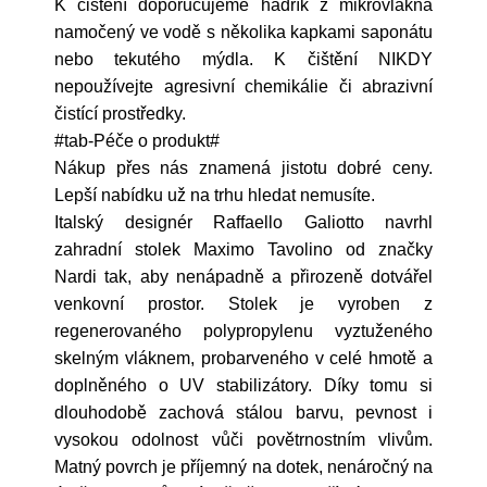
K čištění doporučujeme hadřík z mikrovlákna
namočený ve vodě s několika kapkami saponátu
nebo tekutého mýdla. K čištění NIKDY
nepoužívejte agresivní chemikálie či abrazivní
čistící prostředky.
#tab-Péče o produkt#
Nákup přes nás znamená jistotu dobré ceny.
Lepší nabídku už na trhu hledat nemusíte.
Italský designér Raffaello Galiotto navrhl
zahradní stolek Maximo Tavolino od značky
Nardi tak, aby nenápadně a přirozeně dotvářel
venkovní prostor. Stolek je vyroben z
regenerovaného polypropylenu vyztuženého
skelným vláknem, probarveného v celé hmotě a
doplněného o UV stabilizátory. Díky tomu si
dlouhodobě zachová stálou barvu, pevnost i
vysokou odolnost vůči povětrnostním vlivům.
Matný povrch je příjemný na dotek, nenáročný na