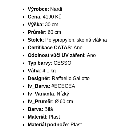
Výrobce:
Nardi
Cena:
4190 Kč
Výška:
30 cm
Průměr:
60 cm
Stolek:
Polypropylen, skelná vlákna
Certifikace CATAS:
Ano
Odolnost vůči UV záření:
Ano
Typ barvy:
GESSO
Váha:
4,1 kg
Designér:
Raffaello Galiotto
fv_Barva:
#ECECEA
fv_Varianta:
Nízký
fv_Průměr:
Ø 60 cm
Barva:
Bílá
Materiál:
Plast
Materiál podnože:
Plast