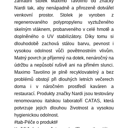
zahradní stolek Maximo Tavolino od značky
Nardi tak, aby nenápadně a přirozeně dotvářel
venkovní prostor. Stolek je vyroben z
regenerovaného polypropylenu vyztuženého
skelným vláknem, probarveného v celé hmotě a
doplněného o UV stabilizátory. Díky tomu si
dlouhodobě zachová stálou barvu, pevnost i
vysokou odolnost vůči povětrnostním vlivům.
Matný povrch je příjemný na dotek, nenáročný na
údržbu a nepůsobí rušivě ani na přímém slunci.
Maximo Tavolino je plně recyklovatelný a bez
problémů obstojí při dlouhých letních večerech
doma i v náročném prostředí kaváren a
restaurací. Produkty značky Nardi jsou testovány
renomovanou italskou laboratoří CATAS, která
potvrzuje jejich dlouhou životnost a vysokou
hygienickou odolnost.
#tab-Péče o produkt#