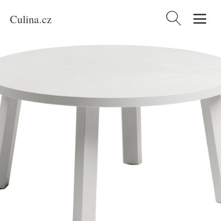
Culina.cz
Vyhledávání
Domů
/
Produkty
/
Bydlení a doplňky
/
Nardi Bílý nízký zahradní stolek
Maximo Tavolino 60 cm