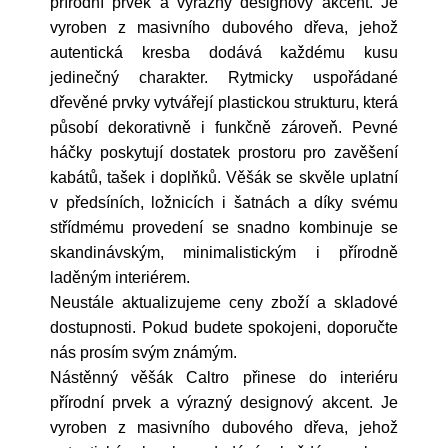
přírodní prvek a výrazný designový akcent. Je
vyroben z masivního dubového dřeva, jehož
autentická kresba dodává každému kusu
jedinečný charakter. Rytmicky uspořádané
dřevěné prvky vytvářejí plastickou strukturu, která
působí dekorativně i funkčně zároveň. Pevné
háčky poskytují dostatek prostoru pro zavěšení
kabátů, tašek i doplňků. Věšák se skvěle uplatní
v předsíních, ložnicích i šatnách a díky svému
střídmému provedení se snadno kombinuje se
skandinávským, minimalistickým i přírodně
laděným interiérem.
Neustále aktualizujeme ceny zboží a skladové
dostupnosti. Pokud budete spokojeni, doporučte
nás prosím svým známým.
Nástěnný věšák Caltro přinese do interiéru
přírodní prvek a výrazný designový akcent. Je
vyroben z masivního dubového dřeva, jehož