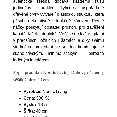
autentická kresba dodává každému kusu
jedinečný charakter. Rytmicky uspořádané
dřevěné prvky vytvářejí plastickou strukturu, která
působí dekorativně i funkčně zároveň. Pevné
háčky poskytují dostatek prostoru pro zavěšení
kabátů, tašek i doplňků. Věšák se skvěle uplatní
v předsíních, ložnicích i šatnách a díky svému
střídmému provedení se snadno kombinuje se
skandinávským, minimalistickým i přírodně
laděným interiérem.
Popis produktu Nordic Living Dubový nástěnný
věšák Caltro 40 cm
Výrobce:
Nordic Living
Cena:
990 Kč
Výška:
18 cm
Šířka:
40 cm