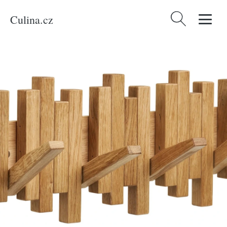
Culina.cz
Vyhledávání
Domů
/
Produkty
/
Bydlení a doplňky
/
Nordic Living Dubový nástěnný
věšák Caltro 40 cm