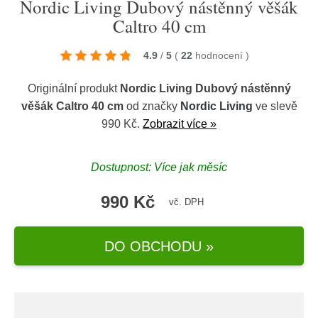
Nordic Living Dubový nástěnný věšák
Caltro 40 cm
4.9
/
5
(
22
hodnocení
)
Originální produkt
Nordic Living Dubový nástěnný
věšák Caltro 40 cm
od značky
Nordic Living
ve slevě
990 Kč.
Zobrazit více »
Dostupnost: Více jak měsíc
990 Kč
vč. DPH
DO OBCHODU »