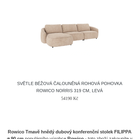
SVĚTLE BÉŽOVÁ ČALOUNĚNÁ ROHOVÁ POHOVKA
ROWICO NORRIS 319 CM, LEVÁ
54190 Kč
Rowico Tmavě hnědý dubový konferenční stolek FILIPPA
⌀ 90 cm
populárního výrobce
Rowico
- toto zboží zakoupíte v