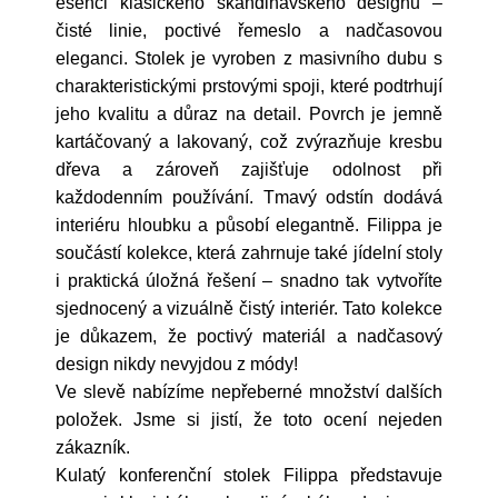
esenci klasického skandinávského designu –
čisté linie, poctivé řemeslo a nadčasovou
eleganci. Stolek je vyroben z masivního dubu s
charakteristickými prstovými spoji, které podtrhují
jeho kvalitu a důraz na detail. Povrch je jemně
kartáčovaný a lakovaný, což zvýrazňuje kresbu
dřeva a zároveň zajišťuje odolnost při
každodenním používání. Tmavý odstín dodává
interiéru hloubku a působí elegantně. Filippa je
součástí kolekce, která zahrnuje také jídelní stoly
i praktická úložná řešení – snadno tak vytvoříte
sjednocený a vizuálně čistý interiér. Tato kolekce
je důkazem, že poctivý materiál a nadčasový
design nikdy nevyjdou z módy!
Ve slevě nabízíme nepřeberné množství dalších
položek. Jsme si jistí, že toto ocení nejeden
zákazník.
Kulatý konferenční stolek Filippa představuje