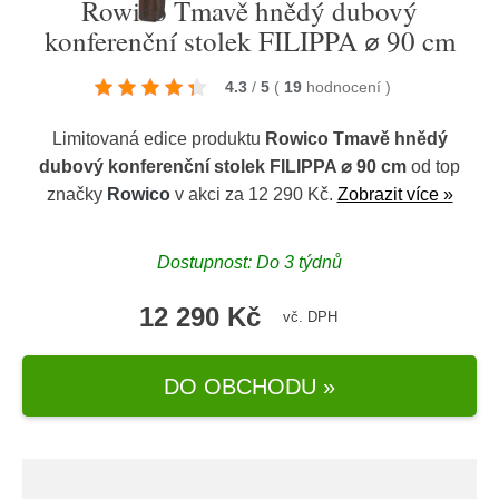
Rowico Tmavě hnědý dubový
konferenční stolek FILIPPA ⌀ 90 cm
4.3
/
5
(
19
hodnocení
)
Limitovaná edice produktu
Rowico Tmavě hnědý
dubový konferenční stolek FILIPPA ⌀ 90 cm
od top
značky
Rowico
v akci za 12 290 Kč.
Zobrazit více »
Dostupnost: Do 3 týdnů
12 290 Kč
vč. DPH
DO OBCHODU »