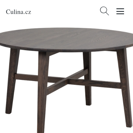
Culina.cz
Vyhledávání
Domů
/
Produkty
/
Bydlení a doplňky
/
Rowico Tmavě hnědý dubový
konferenční stolek FILIPPA ⌀ 90 cm