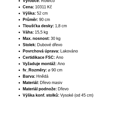
Výrobce:
Rowico
Cena:
10311 Kč
Výška:
52 cm
Průměr:
90 cm
Tloušťka desky:
1,8 cm
Váha:
15,5 kg
Max. nosnost:
30 kg
Stolek:
Dubové dřevo
Povrchová úprava:
Lakováno
Certidikace FSC:
Ano
Vyžaduje montáž:
Ano
fv_Rozměry:
⌀ 90 cm
Barva:
Hnědá
Materiál:
Dřevo masiv
Materiál podnože:
Dřevo
Výška konf. stolků:
Vysoké (od 45 cm)