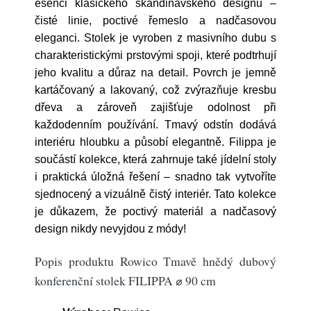
esenci klasického skandinávského designu –
čisté linie, poctivé řemeslo a nadčasovou
eleganci. Stolek je vyroben z masivního dubu s
charakteristickými prstovými spoji, které podtrhují
jeho kvalitu a důraz na detail. Povrch je jemně
kartáčovaný a lakovaný, což zvýrazňuje kresbu
dřeva a zároveň zajišťuje odolnost při
každodenním používání. Tmavý odstín dodává
interiéru hloubku a působí elegantně. Filippa je
součástí kolekce, která zahrnuje také jídelní stoly
i praktická úložná řešení – snadno tak vytvoříte
sjednocený a vizuálně čistý interiér. Tato kolekce
je důkazem, že poctivý materiál a nadčasový
design nikdy nevyjdou z módy!
Popis produktu Rowico Tmavě hnědý dubový
konferenční stolek FILIPPA ⌀ 90 cm