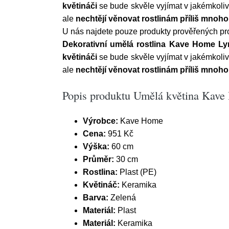
květináči
se bude skvěle vyjímat v jakémkoliv 
ale
nechtějí věnovat rostlinám příliš mnoho
U nás najdete pouze produkty prověřených pr
Dekorativní umělá rostlina Kave Home Ly
květináči
se bude skvěle vyjímat v jakémkoliv 
ale
nechtějí věnovat rostlinám příliš mnoho
Popis produktu Umělá květina Kave
Výrobce:
Kave Home
Cena:
951 Kč
Výška:
60 cm
Průměr:
30 cm
Rostlina:
Plast (PE)
Květináč:
Keramika
Barva:
Zelená
Materiál:
Plast
Materiál:
Keramika