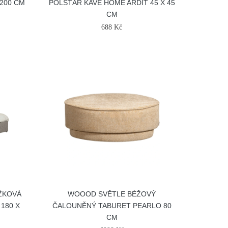
 200 CM
POLŠTÁŘ KAVE HOME ARDIT 45 X 45
CM
688 Kč
ŽKOVÁ
WOOOD SVĚTLE BÉŽOVÝ
180 X
ČALOUNĚNÝ TABURET PEARLO 80
CM