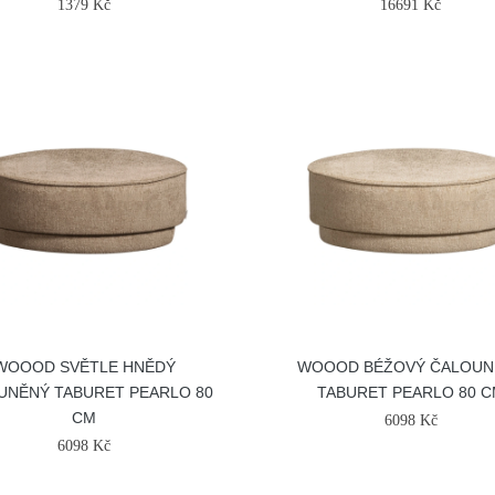
1379 Kč
16691 Kč
WOOOD SVĚTLE HNĚDÝ
WOOOD BÉŽOVÝ ČALOUN
UNĚNÝ TABURET PEARLO 80
TABURET PEARLO 80 
CM
6098 Kč
6098 Kč