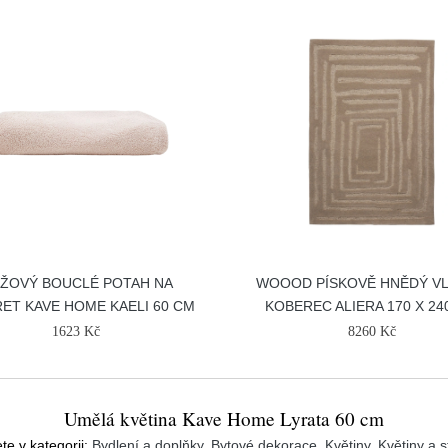
ŽOVÝ BOUCLÉ POTAH NA
WOOOD PÍSKOVĚ HNĚDÝ V
ET KAVE HOME KAELI 60 CM
KOBEREC ALIERA 170 X 24
1623 Kč
8260 Kč
Umělá květina Kave Home Lyrata 60 cm
te v kategorii:
Bydlení a doplňky
,
Bytové dekorace
,
Květiny
,
Květiny a s