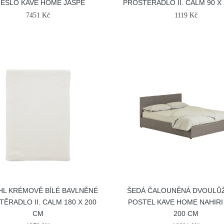
ESLO KAVE HOME JASPE
PROSTĚRADLO II. CALM 90 X
7451 Kč
1119 Kč
L KRÉMOVĚ BÍLÉ BAVLNĚNÉ
ŠEDÁ ČALOUNĚNÁ DVOULŮ
ĚRADLO II. CALM 180 X 200
POSTEL KAVE HOME NAHIRI 
CM
200 CM