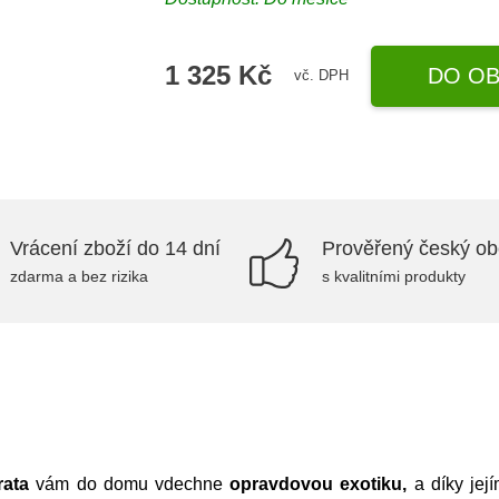
1 325 Kč
DO OB
vč. DPH
Vrácení zboží do 14 dní
Prověřený český o
zdarma a bez rizika
s kvalitními produkty
rata
vám do domu vdechne
opravdovou exotiku,
a díky jej