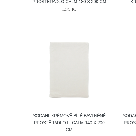
PROSTĚRADLO CALM 180 X 200 CM
KŘ
1379 Kč
SÖDAHL KRÉMOVĚ BÍLÉ BAVLNĚNÉ
SÖDAH
PROSTĚRADLO II. CALM 140 X 200
PROST
CM