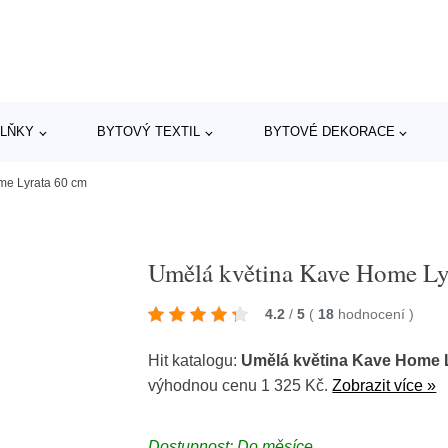
LŇKY
BYTOVÝ TEXTIL
BYTOVÉ DEKORACE
me Lyrata 60 cm
Umělá květina Kave Home Ly
4.2
/
5
(
18
hodnocení
)
Hit katalogu:
Umělá květina Kave Home 
výhodnou cenu 1 325 Kč.
Zobrazit více »
Dostupnost: Do měsíce