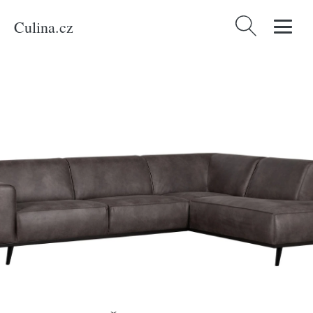
Culina.cz
Vyhledávání
Domů
/
Produkty
/
Bydlení a doplňky
/
WOOOD Šedá koženková rohová
pohovka Statement 247 cm, pravá