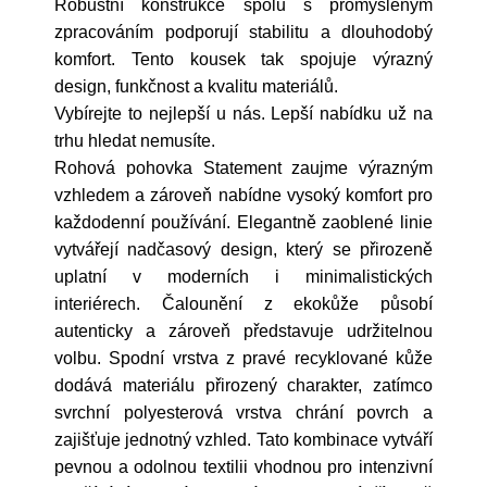
Robustní konstrukce spolu s promyšleným
zpracováním podporují stabilitu a dlouhodobý
komfort. Tento kousek tak spojuje výrazný
design, funkčnost a kvalitu materiálů.
Vybírejte to nejlepší u nás. Lepší nabídku už na
trhu hledat nemusíte.
Rohová pohovka Statement zaujme výrazným
vzhledem a zároveň nabídne vysoký komfort pro
každodenní používání. Elegantně zaoblené linie
vytvářejí nadčasový design, který se přirozeně
uplatní v moderních i minimalistických
interiérech. Čalounění z ekokůže působí
autenticky a zároveň představuje udržitelnou
volbu. Spodní vrstva z pravé recyklované kůže
dodává materiálu přirozený charakter, zatímco
svrchní polyesterová vrstva chrání povrch a
zajišťuje jednotný vzhled. Tato kombinace vytváří
pevnou a odolnou textilii vhodnou pro intenzivní