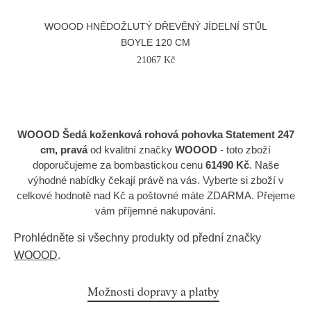
WOOOD HNĚDOŽLUTÝ DŘEVĚNÝ JÍDELNÍ STŮL
BOYLE 120 CM
21067 Kč
WOOOD Šedá koženková rohová pohovka Statement 247
cm, pravá
od kvalitní značky
WOOOD
- toto zboží
doporučujeme za bombastickou cenu
61490 Kč
. Naše
výhodné nabídky čekají právě na vás. Vyberte si zboží v
celkové hodnotě nad Kč a poštovné máte ZDARMA. Přejeme
vám příjemné nakupování.
Prohlédněte si všechny produkty od přední značky
WOOOD
.
Možnosti dopravy a platby