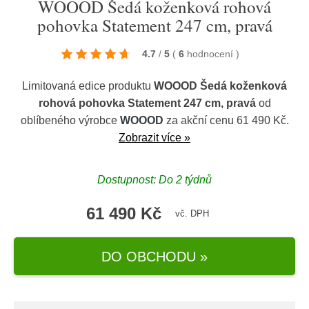
WOOOD Šedá koženková rohová
pohovka Statement 247 cm, pravá
4.7
/
5
(
6
hodnocení
)
Limitovaná edice produktu
WOOOD Šedá koženková
rohová pohovka Statement 247 cm, pravá
od
oblíbeného výrobce
WOOOD
za akční cenu 61 490 Kč.
Zobrazit více »
Dostupnost: Do 2 týdnů
61 490 Kč
vč. DPH
DO OBCHODU »