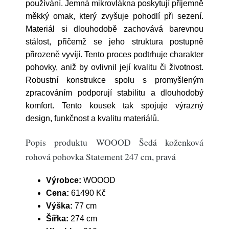
používání. Jemná mikrovlákna poskytují příjemně
měkký omak, který zvyšuje pohodlí při sezení.
Materiál si dlouhodobě zachovává barevnou
stálost, přičemž se jeho struktura postupně
přirozeně vyvíjí. Tento proces podtrhuje charakter
pohovky, aniž by ovlivnil její kvalitu či životnost.
Robustní konstrukce spolu s promyšleným
zpracováním podporují stabilitu a dlouhodobý
komfort. Tento kousek tak spojuje výrazný
design, funkčnost a kvalitu materiálů.
Popis produktu WOOOD Šedá koženková
rohová pohovka Statement 247 cm, pravá
Výrobce:
WOOOD
Cena:
61490 Kč
Výška:
77 cm
Šířka:
274 cm