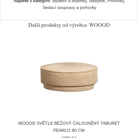
Najdete v kategorii:
Bydlení a doplňky
,
Nábytek
,
Pohovky
,
Sedací soupravy a pohovky
Další produkty od výrobce
WOOOD
WOOOD SVĚTLE BÉŽOVÝ ČALOUNĚNÝ TABURET
PEARLO 80 CM