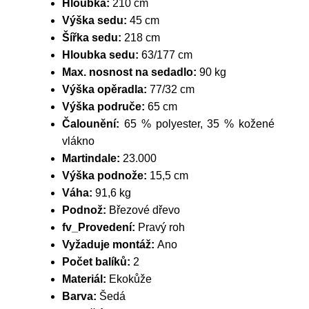
Hloubka:
210 cm
Výška sedu:
45 cm
Šířka sedu:
218 cm
Hloubka sedu:
63/177 cm
Max. nosnost na sedadlo:
90 kg
Výška opěradla:
77/32 cm
Výška područe:
65 cm
Čalounění:
65 % polyester, 35 % kožené
vlákno
Martindale:
23.000
Výška podnože:
15,5 cm
Váha:
91,6 kg
Podnož:
Březové dřevo
fv_Provedení:
Pravý roh
Vyžaduje montáž:
Ano
Počet balíků:
2
Materiál:
Ekokůže
Barva:
Šedá