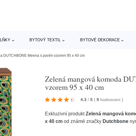
LŇKY
BYTOVÝ TEXTIL
BYTOVÉ DEKORACE
a DUTCHBONE Meena s pavím vzorem 95 x 40 cm
Zelená mangová komoda D
vzorem 95 x 40 cm
4.3
/
5
(
9
hodnocení
)
Exkluzivní produkt
Zelená mangová kom
x 40 cm
od známé značky
Dutchbone
nyn