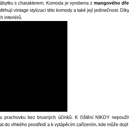
nábytku s charakterem. Komoda je vyrobena z
mangového dře
dtrhují vintage stylizaci této komody a také její jedinečnost. D
h interiérů.
 prachovku bez brusných účinků. K čištění NIKDY nepoužívejt
 do vlhkého prostředí a k vytápěcím zařízením, kde může dojít