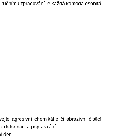
íky ručnímu zpracování je každá komoda osobitá
e agresivní chemikálie či abrazivní čistící
 k deformaci a popraskání.
í den.