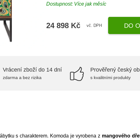
Dostupnost: Více jak měsíc
24 898 Kč
DO O
vč. DPH
Vrácení zboží do 14 dní
Prověřený český o
zdarma a bez rizika
s kvalitními produkty
nábytku s charakterem. Komoda je vyrobena z
mangového dře