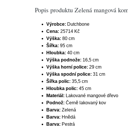
Popis produktu Zelená mangová 
Výrobce:
Dutchbone
Cena:
25714 Kč
Výška:
80 cm
Šířka:
95 cm
Hloubka:
40 cm
Výška podnože:
16,5 cm
Výška horní police:
29 cm
Výška spodní police:
31 cm
Šířka polic:
35,5 cm
Hloubka polic:
45 cm
Materiál:
Lakované mangové dřevo
Podnož:
Černě lakovaný kov
Barva:
Zelená
Barva:
Hnědá
Barva:
Pestrá