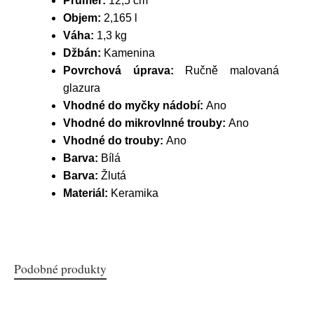
Průměr:
12,5 cm
Objem:
2,165 l
Váha:
1,3 kg
Džbán:
Kamenina
Povrchová úprava:
Ručně malovaná
glazura
Vhodné do myčky nádobí:
Ano
Vhodné do mikrovlnné trouby:
Ano
Vhodné do trouby:
Ano
Barva:
Bílá
Barva:
Žlutá
Materiál:
Keramika
Podobné produkty