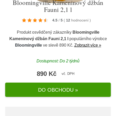
Bloomingville Kameninový džbán
Fauni 2,1 l
4.5
/
5
(
12
hodnocení
)
Produkt osvědčený zákazníky
Bloomingville
Kameninový džbán Fauni 2,1 l
populárního výrobce
Bloomingville
ve slevě 890 Kč.
Zobrazit více »
Dostupnost: Do 2 týdnů
890 Kč
vč. DPH
DO OBCHODU »