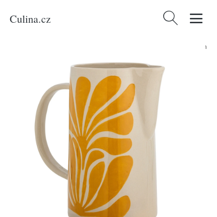
Culina.cz
Vyhledávání
Domů
/
Produkty
/
Bydlení a doplňky
/
Bloomingville Kameninový džbán
Fauni 2,1 l