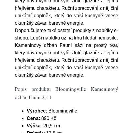
který dává vyniknout sytě žluté glazuře a jejímu
hřejivému charakteru. Ruční zpracování z něj činí
unikátní doplněk, který do vaší kuchyně vnese
okamžitý závan barevné energie.
Doporučujeme také ostatní produkty z nabídky e-
shopu. Lepší nabídku už na trhu hledat nemusíte.
Kameninový džbán Fauni sází na prostý tvar,
který dává vyniknout sytě žluté glazuře a jejímu
hřejivému charakteru. Ruční zpracování z něj činí
unikátní doplněk, který do vaší kuchyně vnese
okamžitý závan barevné energie.
Popis produktu Bloomingville Kameninový
džbán Fauni 2,1 l
Výrobce:
Bloomingville
Cena:
890 Kč
Výška:
20,5 cm