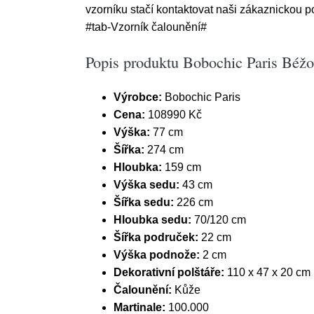
vzorníku stačí kontaktovat naši zákaznickou 
#tab-Vzorník čalounění#
Popis produktu Bobochic Paris Béž
Výrobce:
Bobochic Paris
Cena:
108990 Kč
Výška:
77 cm
Šířka:
274 cm
Hloubka:
159 cm
Výška sedu:
43 cm
Šířka sedu:
226 cm
Hloubka sedu:
70/120 cm
Šířka područek:
22 cm
Výška podnože:
2 cm
Dekorativní polštáře:
110 x 47 x 20 cm 
Čalounění:
Kůže
Martinale:
100.000