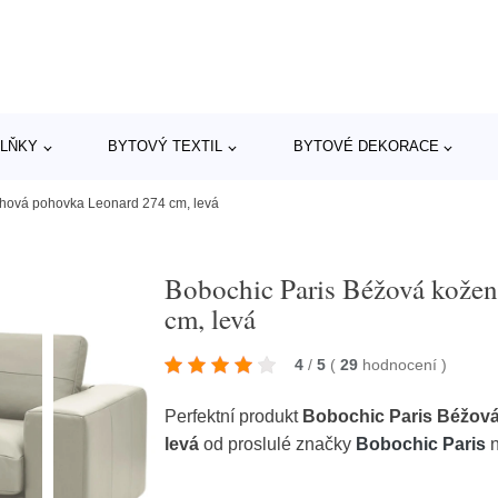
LŇKY
BYTOVÝ TEXTIL
BYTOVÉ DEKORACE
ohová pohovka Leonard 274 cm, levá
Bobochic Paris Béžová kože
cm, levá
4
/
5
(
29
hodnocení
)
Perfektní produkt
Bobochic Paris Béžov
levá
od proslulé značky
Bobochic Paris
n