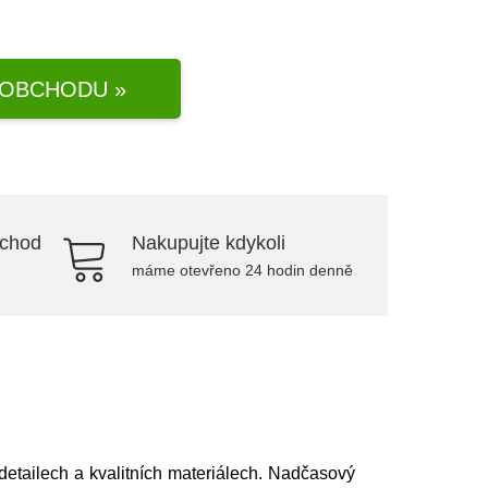
OBCHODU »
bchod
Nakupujte kdykoli
máme otevřeno 24 hodin denně
etailech a kvalitních materiálech. Nadčasový