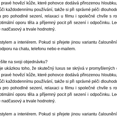
z pravé hovězí kůže, které pohovce dodává přirozenou hloubku,
ůči každodennímu používání, takže si při správné péči dlouhod
 pro pohodlné sezení, relaxaci u filmu i společné chvíle s ro
í optimální oporu těla a příjemný pocit při sezení i odpočinku
e nadčasový a trvale hodnotný.
 stylem a interiérem. Pokud si přejete jinou variantu čalouněn
podporu na chatu, telefonu nebo e-mailem.
šíte na svoji objednávku?
 ukázkou toho, že skutečný luxus se skrývá v promyšlených d
z pravé hovězí kůže, které pohovce dodává přirozenou hloubku,
ůči každodennímu používání, takže si při správné péči dlouhod
 pro pohodlné sezení, relaxaci u filmu i společné chvíle s ro
í optimální oporu těla a příjemný pocit při sezení i odpočinku
e nadčasový a trvale hodnotný.
 stylem a interiérem. Pokud si přejete jinou variantu čalouněn