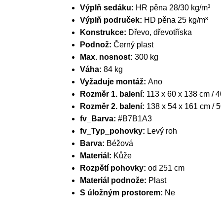
Výplň sedáku:
HR pěna 28/30 kg/m³
Výplň područek:
HD pěna 25 kg/m³
Konstrukce:
Dřevo, dřevotříska
Podnož:
Černý plast
Max. nosnost:
300 kg
Váha:
84 kg
Vyžaduje montáž:
Ano
Rozměr 1. balení:
113 x 60 x 138 cm / 4
Rozměr 2. balení:
138 x 54 x 161 cm / 
fv_Barva:
#B7B1A3
fv_Typ_pohovky:
Levý roh
Barva:
Béžová
Materiál:
Kůže
Rozpětí pohovky:
od 251 cm
Materiál podnože:
Plast
S úložným prostorem:
Ne