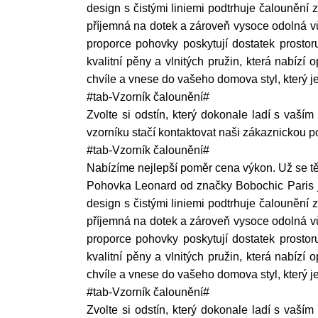
design s čistými liniemi podtrhuje čalounění 
příjemná na dotek a zároveň vysoce odolná v
proporce pohovky poskytují dostatek prostoru
kvalitní pěny a vlnitých pružin, která nabíz
chvíle a vnese do vašeho domova styl, který j
#tab-Vzorník čalounění#
Zvolte si odstín, který dokonale ladí s vaším
vzorníku stačí kontaktovat naši zákaznickou 
#tab-Vzorník čalounění#
Nabízíme nejlepší poměr cena výkon. Už se tě
Pohovka Leonard od značky Bobochic Paris je
design s čistými liniemi podtrhuje čalounění 
příjemná na dotek a zároveň vysoce odolná v
proporce pohovky poskytují dostatek prostoru
kvalitní pěny a vlnitých pružin, která nabíz
chvíle a vnese do vašeho domova styl, který j
#tab-Vzorník čalounění#
Zvolte si odstín, který dokonale ladí s vaším