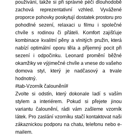
používání, takže si při správné péči dlouhodobě
zachová reprezentativní vzhled. Vyvážené
proporce pohovky poskytují dostatek prostoru pro
pohodlné sezení, relaxaci u filmu i společné
chvíle s rodinou či přáteli. Komfort zajišťuje
kombinace kvalitní pěny a vlnitých pružin, která
nabízí optimální oporu těla a příjemný pocit při
sezení i odpočinku. Leonard promění běžné
okamžiky ve výjimečné chvíle a vnese do vašeho
domova styl, který je nadčasový a trvale
hodnotný.
#tab-Vzorník čalounění#
Zvolte si odstín, který dokonale ladí s vaším
stylem a interiérem. Pokud si přejete jinou
variantu čalounění, rádi vám zašleme vzorník
látek. Pro zaslání vzorníku stačí kontaktovat naši
zákaznickou podporu na chatu, telefonu nebo e-
mailem.