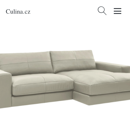
Culina.cz
Vyhledávání
Domů
/
Produkty
/
Novinky
/
Bobochic Paris Béžová kožená rohová
pohovka Leonard 274 cm, pravá