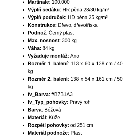
Martinale:
100.000
Výplň sedáku:
HR pěna 28/30 kg/m³
Výplň područek:
HD pěna 25 kg/m³
Konstrukce:
Dřevo, dřevotříska
Podnož:
Černý plast
Max. nosnost:
300 kg
Váha:
84 kg
Vyžaduje montáž:
Ano
Rozměr 1. balení:
113 x 60 x 138 cm / 40
kg
Rozměr 2. balení:
138 x 54 x 161 cm / 50
kg
fv_Barva:
#B7B1A3
fv_Typ_pohovky:
Pravý roh
Barva:
Béžová
Materiál:
Kůže
Rozpětí pohovky:
od 251 cm
Materiál podnože:
Plast