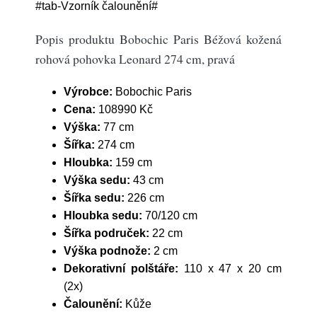
#tab-Vzorník čalounění#
Popis produktu Bobochic Paris Béžová kožená
rohová pohovka Leonard 274 cm, pravá
Výrobce:
Bobochic Paris
Cena:
108990 Kč
Výška:
77 cm
Šířka:
274 cm
Hloubka:
159 cm
Výška sedu:
43 cm
Šířka sedu:
226 cm
Hloubka sedu:
70/120 cm
Šířka područek:
22 cm
Výška podnože:
2 cm
Dekorativní polštáře:
110 x 47 x 20 cm
(2x)
Čalounění:
Kůže