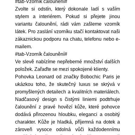
#tab-Vzorník čalounění#
Zvolte si odstín, který dokonale ladí s vaším
stylem a interiérem. Pokud si přejete jinou
variantu čalounění, rádi vám zašleme vzorník
látek. Pro zaslání vzorníku stačí kontaktovat naši
zákaznickou podporu na chatu, telefonu nebo e-
mailem.
#tab-Vzorník čalounění#
Ve slevě nabízíme nepřeberné množství dalších
položek. Zařaďte se mezi spokojené klienty.
Pohovka Leonard od značky Bobochic Paris je
ukázkou toho, že skutečný luxus se skrývá v
promyšlených detailech a kvalitních materiálech.
Nadčasový design s čistými liniemi podtrhuje
čalounění z pravé hovězí kůže, které pohovce
dodává přirozenou hloubku, eleganci a osobitý
charakter. Kůže je hladká, příjemná na dotek a
zároveň vysoce odolná vůči každodennímu