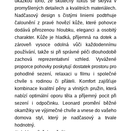
ukázkou toho, že skutečný luxus se skrývá v
promyšlených detailech a kvalitních materiálech.
Nadčasový design s čistými liniemi podtrhuje
čalounění z pravé hovězí kůže, které pohovce
dodává přirozenou hloubku, eleganci a osobitý
charakter. Kůže je hladká, příjemná na dotek a
zároveň vysoce odolná vůči každodennímu
používání, takže si při správné péči dlouhodobě
zachová reprezentativní vzhled. Vyvážené
proporce pohovky poskytují dostatek prostoru pro
pohodlné sezení, relaxaci u filmu i společné
chvíle s rodinou či přáteli. Komfort zajišťuje
kombinace kvalitní pěny a vlnitých pružin, která
nabízí optimální oporu těla a příjemný pocit při
sezení i odpočinku. Leonard promění běžné
okamžiky ve výjimečné chvíle a vnese do vašeho
domova styl, který je nadčasový a trvale
hodnotný.