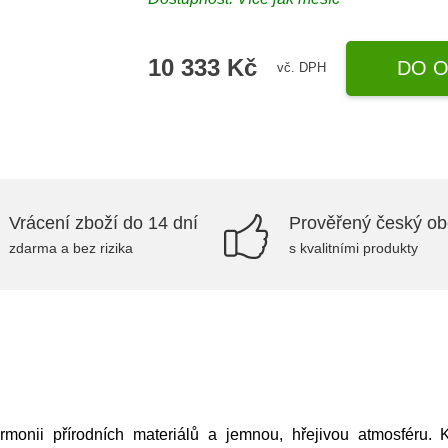
10 333 Kč
DO O
vč. DPH
Vrácení zboží do 14 dní
Prověřený český o
zdarma a bez rizika
s kvalitními produkty
harmonii přírodních materiálů a jemnou, hřejivou atmosfér