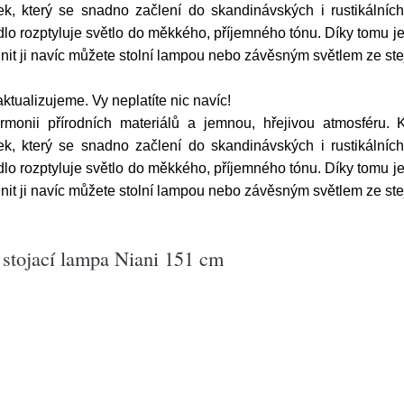
k, který se snadno začlení do skandinávských i rustikálních
dlo rozptyluje světlo do měkkého, příjemného tónu. Díky tomu je
lnit ji navíc můžete stolní lampou nebo závěsným světlem ze st
tualizujeme. Vy neplatíte nic navíc!
harmonii přírodních materiálů a jemnou, hřejivou atmosfér
k, který se snadno začlení do skandinávských i rustikálních
dlo rozptyluje světlo do měkkého, příjemného tónu. Díky tomu je
lnit ji navíc můžete stolní lampou nebo závěsným světlem ze st
stojací lampa Niani 151 cm