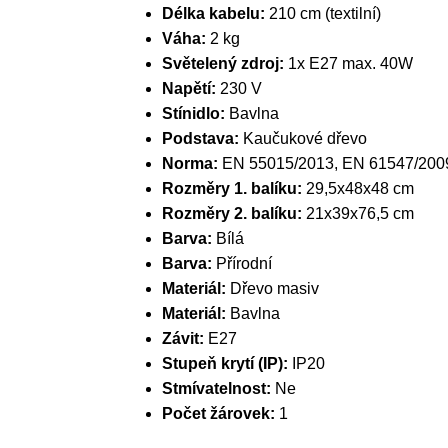
Délka kabelu:
210 cm (textilní)
Váha:
2 kg
Světelený zdroj:
1x E27 max. 40W
Napětí:
230 V
Stínidlo:
Bavlna
Podstava:
Kaučukové dřevo
Norma:
EN 55015/2013, EN 61547/200
Rozměry 1. balíku:
29,5x48x48 cm
Rozměry 2. balíku:
21x39x76,5 cm
Barva:
Bílá
Barva:
Přírodní
Materiál:
Dřevo masiv
Materiál:
Bavlna
Závit:
E27
Stupeň krytí (IP):
IP20
Stmívatelnost:
Ne
Počet žárovek:
1