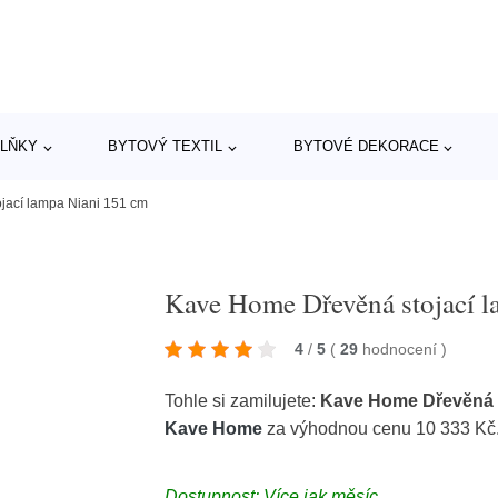
LŇKY
BYTOVÝ TEXTIL
BYTOVÉ DEKORACE
jací lampa Niani 151 cm
Kave Home Dřevěná stojací 
4
/
5
(
29
hodnocení
)
Tohle si zamilujete:
Kave Home Dřevěná s
Kave Home
za výhodnou cenu 10 333 Kč
Dostupnost: Více jak měsíc