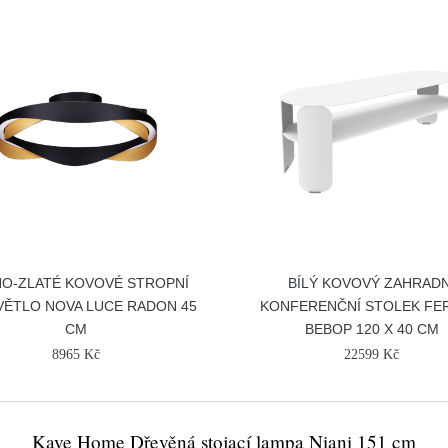
O-ZLATÉ KOVOVÉ STROPNÍ
BÍLÝ KOVOVÝ ZAHRADN
VĚTLO NOVA LUCE RADON 45
KONFERENČNÍ STOLEK F
CM
BEBOP 120 X 40 CM
8965 Kč
22599 Kč
Kave Home Dřevěná stojací lampa Niani 151 cm