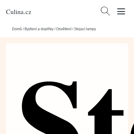
Culina.cz
Vyhledávání
Domů
/
Bydlení a doplňky
/
Osvětlení
/
Stojací lampy
St