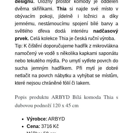
designu.
Úložný prostor komody je oddělen
dvěma skříňkami.
Thia
si najde své místo v
obývacím pokoji, jídelně i ložnici a díky
jemnému, nestárnoucímu spojení bílé barvy a
světlého dřeva dodá interiéru
nadčasový
prvek.
Celá kolekce Thia je česká ruční výroba.
Tip: K čištění doporučujeme hadřík z mikrovlákna
namočený ve vodě s několika kapkami saponátu
nebo tekutého mýdla. Po umytí vytřete povrch do
sucha jemným hadříkem. Při mytí je dobré
netlačit na povrch nábytku a vyhýbat se místům,
které nejsou chráněné fólií či lakem.
Popis produktu ARBYD Bílá komoda Thia s
dubovou podnoží 120 x 45 cm
Výrobce:
ARBYD
Cena:
3716 Kč