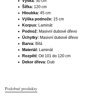
Výška:
50 cm
Šířka:
120 cm
Hloubka:
45 cm
Výška podnože:
15 cm
Korpus:
Laminát
Podnož:
Masivní dubové dřevo
Úchytky:
Masivní dubové dřevo
Barva:
Bílá
Materiál:
Laminát
Rozpětí:
Od 101 do 120 cm
Dekor dřeva:
Dub
Podobné produkty