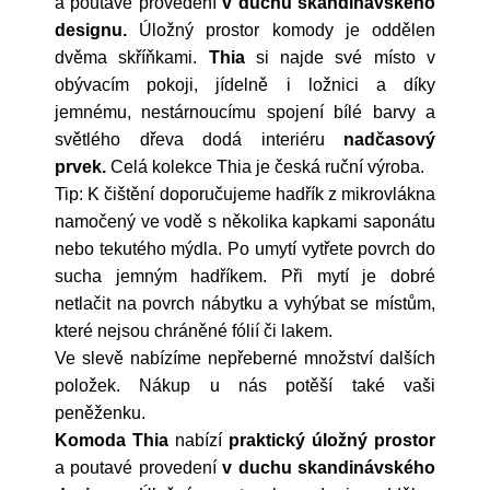
a poutavé provedení
v duchu skandinávského
designu.
Úložný prostor komody je oddělen
dvěma skříňkami.
Thia
si najde své místo v
obývacím pokoji, jídelně i ložnici a díky
jemnému, nestárnoucímu spojení bílé barvy a
světlého dřeva dodá interiéru
nadčasový
prvek.
Celá kolekce Thia je česká ruční výroba.
Tip: K čištění doporučujeme hadřík z mikrovlákna
namočený ve vodě s několika kapkami saponátu
nebo tekutého mýdla. Po umytí vytřete povrch do
sucha jemným hadříkem. Při mytí je dobré
netlačit na povrch nábytku a vyhýbat se místům,
které nejsou chráněné fólií či lakem.
Ve slevě nabízíme nepřeberné množství dalších
položek. Nákup u nás potěší také vaši
peněženku.
Komoda Thia
nabízí
praktický úložný prostor
a poutavé provedení
v duchu skandinávského