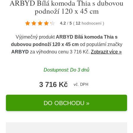
ARBYD Bílá komoda Thia s dubovou
podnoží 120 x 45 cm
4.2
/
5
(
12
hodnocení
)
Výjimečný produkt
ARBYD Bílá komoda Thia s
dubovou podnoží 120 x 45 cm
od populární značky
ARBYD
za výhodnou cenu 3 716 Kč.
Zobrazit více »
Dostupnost: Do 3 dnů
3 716 Kč
vč. DPH
DO OBCHODU »