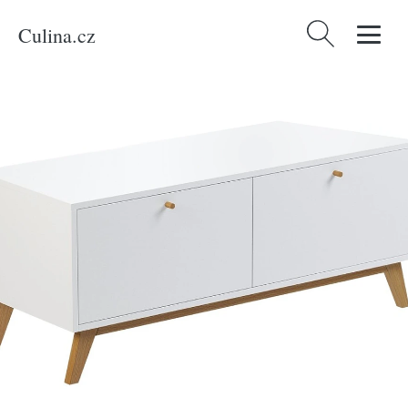
Culina.cz
Vyhledávání
Domů
/
Produkty
/
Bydlení a doplňky
/
ARBYD Bílá komoda Thia s dubovou
podnoží 120 x 45 cm