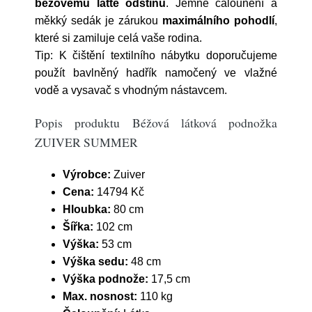
béžovému latte odstínu
. Jemné čalounění a
měkký sedák je zárukou
maximálního pohodlí
,
které si zamiluje celá vaše rodina.
Tip: K čištění textilního nábytku doporučujeme
použít bavlněný hadřík namočený ve vlažné
vodě a vysavač s vhodným nástavcem.
Popis produktu Béžová látková podnožka
ZUIVER SUMMER
Výrobce:
Zuiver
Cena:
14794 Kč
Hloubka:
80 cm
Šířka:
102 cm
Výška:
53 cm
Výška sedu:
48 cm
Výška podnože:
17,5 cm
Max. nosnost:
110 kg