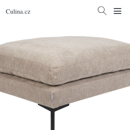
Culina.cz
Vyhledávání
Domů
/
Produkty
/
Bydlení a doplňky
/
Béžová látková podnožka ZUIVER
SUMMER