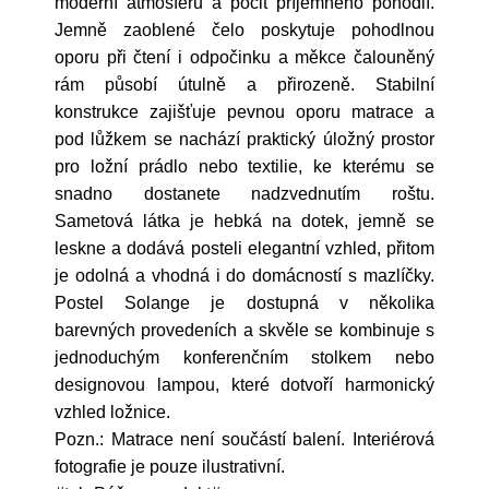
moderní atmosféru a pocit příjemného pohodlí.
Jemně zaoblené čelo poskytuje pohodlnou
oporu při čtení i odpočinku a měkce čalouněný
rám působí útulně a přirozeně. Stabilní
konstrukce zajišťuje pevnou oporu matrace a
pod lůžkem se nachází praktický úložný prostor
pro ložní prádlo nebo textilie, ke kterému se
snadno dostanete nadzvednutím roštu.
Sametová látka je hebká na dotek, jemně se
leskne a dodává posteli elegantní vzhled, přitom
je odolná a vhodná i do domácností s mazlíčky.
Postel Solange je dostupná v několika
barevných provedeních a skvěle se kombinuje s
jednoduchým konferenčním stolkem nebo
designovou lampou, které dotvoří harmonický
vzhled ložnice.
Pozn.: Matrace není součástí balení. Interiérová
fotografie je pouze ilustrativní.