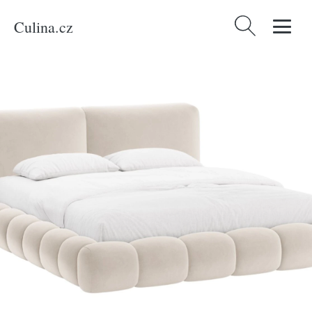
Culina.cz
Vyhledávání
Domů
/
Produkty
/
Bydlení a doplňky
/
Béžová sametová dvoulůžková
postel MICADONI Solange 180 x 200 cm