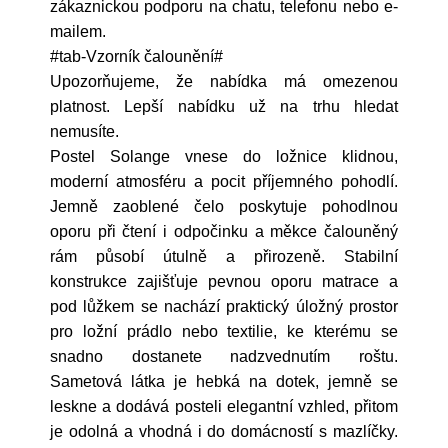
zákaznickou podporu na chatu, telefonu nebo e-
mailem.
#tab-Vzorník čalounění#
Upozorňujeme, že nabídka má omezenou
platnost. Lepší nabídku už na trhu hledat
nemusíte.
Postel Solange vnese do ložnice klidnou,
moderní atmosféru a pocit příjemného pohodlí.
Jemně zaoblené čelo poskytuje pohodlnou
oporu při čtení i odpočinku a měkce čalouněný
rám působí útulně a přirozeně. Stabilní
konstrukce zajišťuje pevnou oporu matrace a
pod lůžkem se nachází praktický úložný prostor
pro ložní prádlo nebo textilie, ke kterému se
snadno dostanete nadzvednutím roštu.
Sametová látka je hebká na dotek, jemně se
leskne a dodává posteli elegantní vzhled, přitom
je odolná a vhodná i do domácností s mazlíčky.