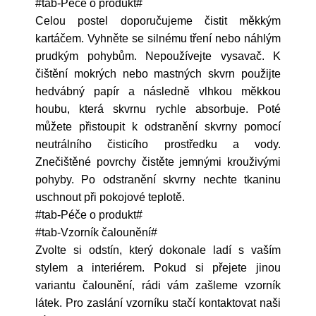
#tab-Péče o produkt#
Celou postel doporučujeme čistit měkkým
kartáčem. Vyhněte se silnému tření nebo náhlým
prudkým pohybům. Nepoužívejte vysavač. K
čištění mokrých nebo mastných skvrn použijte
hedvábný papír a následně vlhkou měkkou
houbu, která skvrnu rychle absorbuje. Poté
můžete přistoupit k odstranění skvrny pomocí
neutrálního čisticího prostředku a vody.
Znečištěné povrchy čistěte jemnými krouživými
pohyby. Po odstranění skvrny nechte tkaninu
uschnout při pokojové teplotě.
#tab-Péče o produkt#
#tab-Vzorník čalounění#
Zvolte si odstín, který dokonale ladí s vaším
stylem a interiérem. Pokud si přejete jinou
variantu čalounění, rádi vám zašleme vzorník
látek. Pro zaslání vzorníku stačí kontaktovat naši