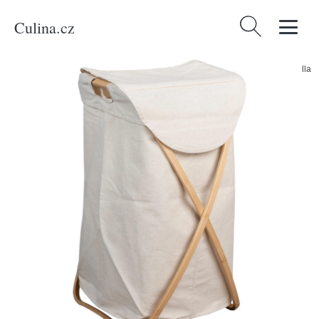
Culina.cz
Vyhledávání
Domů
/
Produkty
/
Kategorie
/
Béžový bavlněný koš na prádlo Quax Stella
66 x 46 cm