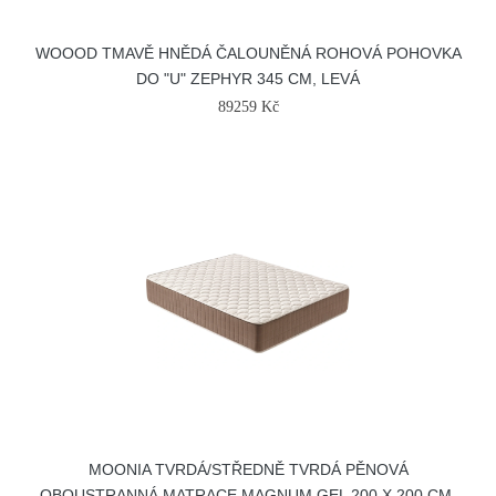
WOOOD TMAVĚ HNĚDÁ ČALOUNĚNÁ ROHOVÁ POHOVKA
DO "U" ZEPHYR 345 CM, LEVÁ
89259 Kč
MOONIA TVRDÁ/STŘEDNĚ TVRDÁ PĚNOVÁ
OBOUSTRANNÁ MATRACE MAGNUM GEL 200 X 200 CM,