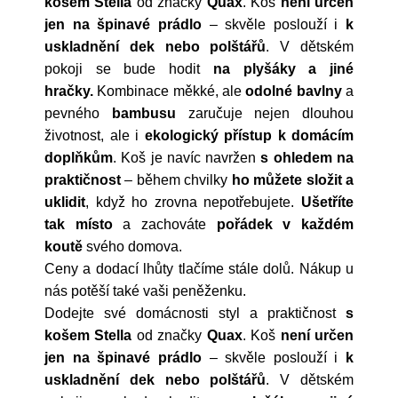
košem Stella
od značky
Quax
. Koš
není určen
jen na špinavé prádlo
– skvěle poslouží i
k
uskladnění dek nebo polštářů
. V dětském
pokoji se bude hodit
na plyšáky a jiné
hračky.
Kombinace měkké, ale
odolné bavlny
a
pevného
bambusu
zaručuje nejen dlouhou
životnost, ale i
ekologický přístup k domácím
doplňkům
. Koš je navíc navržen
s ohledem na
praktičnost
– během chvilky
ho můžete složit a
uklidit
, když ho zrovna nepotřebujete.
Ušetříte
tak místo
a zachováte
pořádek v každém
koutě
svého domova.
Ceny a dodací lhůty tlačíme stále dolů. Nákup u
nás potěší také vaši peněženku.
Dodejte své domácnosti styl a praktičnost
s
košem Stella
od značky
Quax
. Koš
není určen
jen na špinavé prádlo
– skvěle poslouží i
k
uskladnění dek nebo polštářů
. V dětském