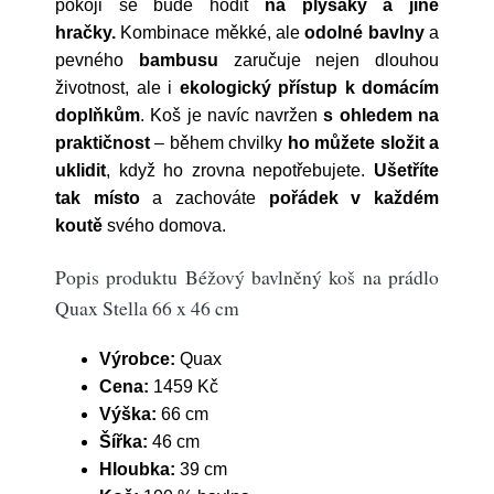
pokoji se bude hodit
na plyšáky a jiné
hračky.
Kombinace měkké, ale
odolné bavlny
a
pevného
bambusu
zaručuje nejen dlouhou
životnost, ale i
ekologický přístup k domácím
doplňkům
. Koš je navíc navržen
s ohledem na
praktičnost
– během chvilky
ho můžete složit a
uklidit
, když ho zrovna nepotřebujete.
Ušetříte
tak místo
a zachováte
pořádek v každém
koutě
svého domova.
Popis produktu Béžový bavlněný koš na prádlo
Quax Stella 66 x 46 cm
Výrobce:
Quax
Cena:
1459 Kč
Výška:
66 cm
Šířka:
46 cm
Hloubka:
39 cm