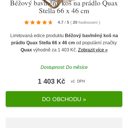
Béžový bavlněný koš na prádlo Quax
Stella 66 x 46 cm
4.7
/
5
(
20
hodnocení
)
Limitovaná edice produktu
Béžový bavlněný koš na
prádlo Quax Stella 66 x 46 cm
od populární značky
Quax
výhodně za 1 403 Kč.
Zobrazit více »
Dostupnost: Do měsíce
1 403 Kč
vč. DPH
DO OBCHODU »