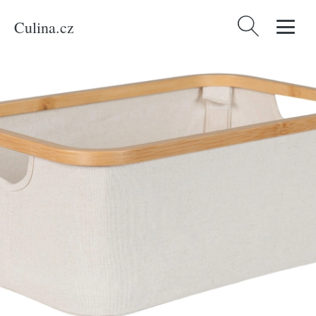
Culina.cz
Vyhledávání
Domů
/
Produkty
/
Kategorie
/
Doplňky
/
Béžový bavlněný úložný box Quax
Stella 45 x 30 cm