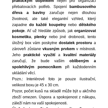
praktickým doplňkem
nejen pro organizaci
přebalovacích potřeb. Spojení
bambusového
dřeva a bavlny
zaručuje nejen dlouhou
životnost, ale také elegantní vzhled, který
zapadne
do každé koupelny
nebo
dětského
pokoje
. Ať už hledáte způsob, jak
organizovat
kosmetiku
,
plenky
nebo jiné drobnosti, tento
úložný box vám poskytne
dostatek prostoru
a
zároveň zůstane
vkusným prvkem
v místnosti.
Jeho
praktické využití
a
kvalitní materiály
zaručují, že bude vaším
oblíbeným a
spolehlivým pomocníkem
při každodenním
ukládání věcí.
Pozn.: Interiérové foto je pouze ilustrační,
velikost boxu je 45 x 30 cm.
Pozor, počet kusů na skladě může být u akčního
zboží omezen. Úspora a spokojenost z nákupu,
záleží nám na vaší spokojenosti.