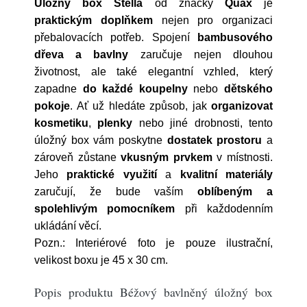
Úložný box Stella
od značky
Quax
je
praktickým doplňkem
nejen pro organizaci
přebalovacích potřeb. Spojení
bambusového
dřeva a bavlny
zaručuje nejen dlouhou
životnost, ale také elegantní vzhled, který
zapadne
do každé koupelny
nebo
dětského
pokoje
. Ať už hledáte způsob, jak
organizovat
kosmetiku
,
plenky
nebo jiné drobnosti, tento
úložný box vám poskytne
dostatek prostoru
a
zároveň zůstane
vkusným prvkem
v místnosti.
Jeho
praktické využití
a
kvalitní materiály
zaručují, že bude vaším
oblíbeným a
spolehlivým pomocníkem
při každodenním
ukládání věcí.
Pozn.: Interiérové foto je pouze ilustrační,
velikost boxu je 45 x 30 cm.
Popis produktu Béžový bavlněný úložný box