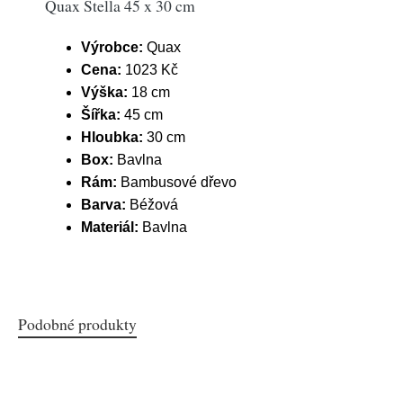
Quax Stella 45 x 30 cm
Výrobce:
Quax
Cena:
1023 Kč
Výška:
18 cm
Šířka:
45 cm
Hloubka:
30 cm
Box:
Bavlna
Rám:
Bambusové dřevo
Barva:
Béžová
Materiál:
Bavlna
Podobné produkty