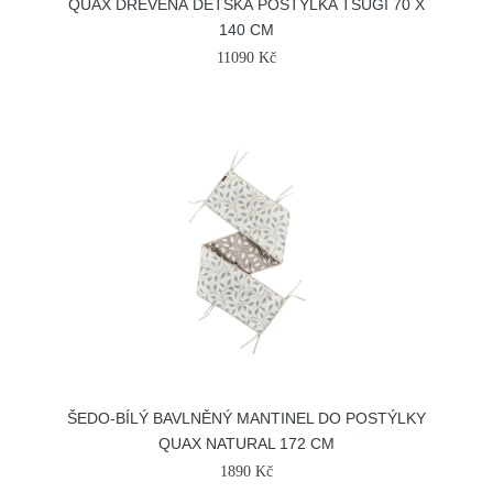
QUAX DŘEVĚNÁ DĚTSKÁ POSTÝLKA TSUGI 70 X
140 CM
11090 Kč
ŠEDO-BÍLÝ BAVLNĚNÝ MANTINEL DO POSTÝLKY
QUAX NATURAL 172 CM
1890 Kč