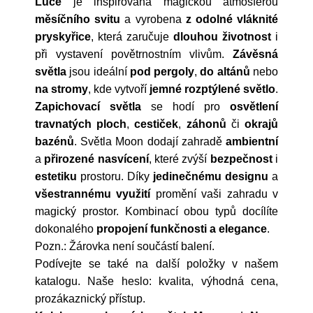
Luce
je inspirována magickou atmosférou
měsíčního svitu
a vyrobena
z odolné vláknité
pryskyřice
, která zaručuje
dlouhou životnost
i
při vystavení povětrnostním vlivům.
Závěsná
světla
jsou ideální
pod pergoly
,
do altánů
nebo
na stromy
, kde vytvoří
jemné rozptýlené světlo
.
Zapichovací světla
se hodí pro
osvětlení
travnatých ploch
,
cestiček
,
záhonů
či
okrajů
bazénů
. Světla Moon dodají zahradě
ambientní
a
přirozené nasvícení
, které zvýší
bezpečnost
i
estetiku
prostoru. Díky
jedinečnému designu
a
všestrannému využití
promění vaši zahradu v
magický prostor. Kombinací obou typů docílíte
dokonalého
propojení funkčnosti a elegance
.
Pozn.: Žárovka není součástí balení.
Podívejte se také na další položky v našem
katalogu. Naše heslo: kvalita, výhodná cena,
prozákaznický přístup.