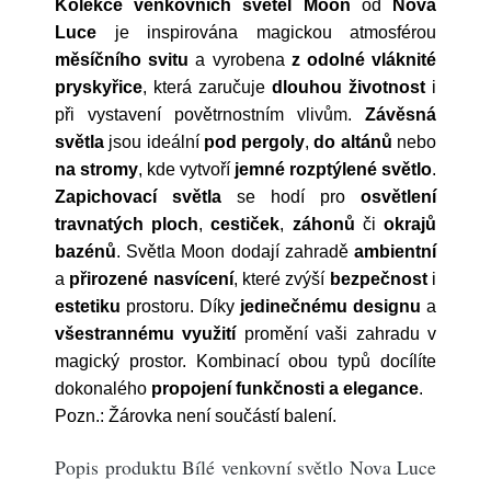
Kolekce venkovních světel Moon
od
Nova
Luce
je inspirována magickou atmosférou
měsíčního svitu
a vyrobena
z odolné vláknité
pryskyřice
, která zaručuje
dlouhou životnost
i
při vystavení povětrnostním vlivům.
Závěsná
světla
jsou ideální
pod pergoly
,
do altánů
nebo
na stromy
, kde vytvoří
jemné rozptýlené světlo
.
Zapichovací světla
se hodí pro
osvětlení
travnatých ploch
,
cestiček
,
záhonů
či
okrajů
bazénů
. Světla Moon dodají zahradě
ambientní
a
přirozené nasvícení
, které zvýší
bezpečnost
i
estetiku
prostoru. Díky
jedinečnému designu
a
všestrannému využití
promění vaši zahradu v
magický prostor. Kombinací obou typů docílíte
dokonalého
propojení funkčnosti a elegance
.
Pozn.: Žárovka není součástí balení.
Popis produktu Bílé venkovní světlo Nova Luce