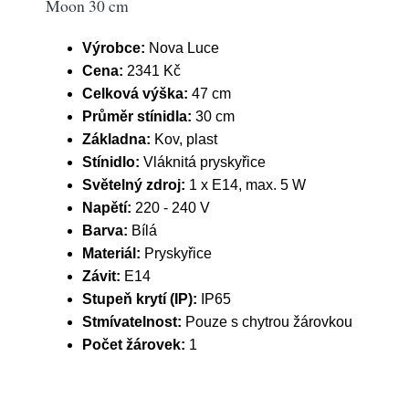
Moon 30 cm
Výrobce:
Nova Luce
Cena:
2341 Kč
Celková výška:
47 cm
Průměr stínidla:
30 cm
Základna:
Kov, plast
Stínidlo:
Vláknitá pryskyřice
Světelný zdroj:
1 x E14, max. 5 W
Napětí:
220 - 240 V
Barva:
Bílá
Materiál:
Pryskyřice
Závit:
E14
Stupeň krytí (IP):
IP65
Stmívatelnost:
Pouze s chytrou žárovkou
Počet žárovek:
1