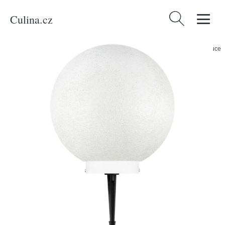
Culina.cz
Vyhledávání
Domů
/
Produkty
/
Dílna, stavba, zahrada
/
Bílé venkovní světlo Nova Luce
Moon 30 cm