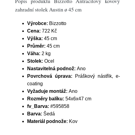
Popis produktu Bizzotto Antracitový kovový
zahradní stolek Austin ø 45 cm
Výrobce:
Bizzotto
Cena:
722 Kč
Výška:
45 cm
Průměr:
45 cm
Váha:
2 kg
Stolek:
Ocel
Nastavitelná podnož:
Ano
Povrchová úprava:
Práškový nástřik, e-
coating
Vyžaduje montáž:
Ano
Rozměry balíku:
54x6x47 cm
fv_Barva:
#595858
Barva:
Šedá
Materiál podnože:
Kov