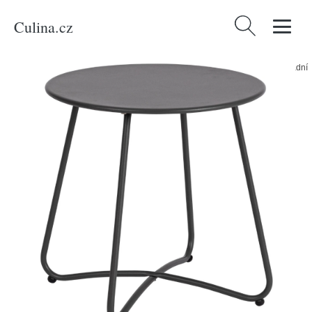
Culina.cz
Vyhledávání
Domů
/
Produkty
/
Bydlení a doplňky
/
Bizzotto Antracitový kovový zahradní
stolek Austin ø 45 cm