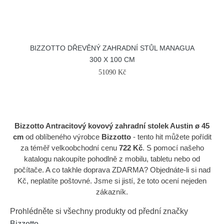
BIZZOTTO DŘEVĚNÝ ZAHRADNÍ STŮL MANAGUA
300 X 100 CM
51090 Kč
Bizzotto Antracitový kovový zahradní stolek Austin ø 45
cm
od oblíbeného výrobce
Bizzotto
- tento hit můžete pořídit
za téměř velkoobchodní cenu
722 Kč
. S pomocí našeho
katalogu nakoupíte pohodlně z mobilu, tabletu nebo od
počítače. A co takhle doprava ZDARMA? Objednáte-li si nad
Kč, neplatíte poštovné. Jsme si jistí, že toto ocení nejeden
zákazník.
Prohlédněte si všechny produkty od přední značky
Bizzotto
.