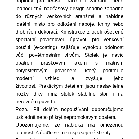
doplněk pro terasu, balkon i zahradu. Jeho
jednoduchý, nadčasový design snadno zapadne
do různých venkovních aranžmá a nabídne
ideální místo pro odložení nápoje, knihy nebo
drobných dekorací. Konstrukce z oceli ošetřené
speciální povrchovou úpravou pro venkovní
použití (e-coating) zajišťuje vysokou odolnost
vůči povětrnostním vlivům. Stolek je navíc
opatřen práškovým lakem s matným
polyesterovým povrchem, který podtrhuje
moderní vzhled a zvyšuje jeho
životnost. Praktickým detailem jsou nastavitelné
nožky, díky nimž stolek stabilně stojí i na
nerovném povrchu.
Pozn.: Při delším nepoužívání doporučujeme
uskladnit nebo přikrýt nepromokavým obalem.
Upozorňujeme, že nabídka má omezenou
platnost. Zařaďte se mezi spokojené klienty.