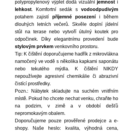
polypropylenový výplet dodá vizuální
jemnost
i
lehkost
. Komfortní sedák s
vodoodpudivým
potahem zajistí
příjemné posezení
i během
dlouhých letních večerů. Skvěle doplní jídelní
stůl na terase nebo vytvoří útulný koutek pro
odpočinek. Díky elegantnímu provedení bude
stylovým prvkem
venkovního prostoru.
Tip: K čištění doporučujeme hadřík z mikrovlákna
namočený ve vodě s několika kapkami saponátu
nebo tekutého mýdla. K čištění NIKDY
nepoužívejte agresivní chemikálie či abrazivní
čistící prostředky.
Pozn.: Nábytek skladujte na suchém vnitřním
místě. Pokud ho chcete nechat venku, chraňte ho
na podzim, v zimě a v období dešťů
nepromokavým obalem.
Doporučujeme pouze prověřené prodejce a e-
shopy. Naše heslo: kvalita, výhodná cena,