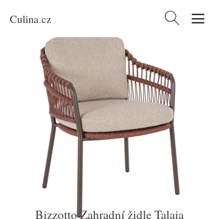
Culina.cz
Vyhledávání
Domů
/
Produkty
/
Bydlení a doplňky
/
Bizzotto Zahradní židle Talaia
Bizzotto Zahradní židle Talaia