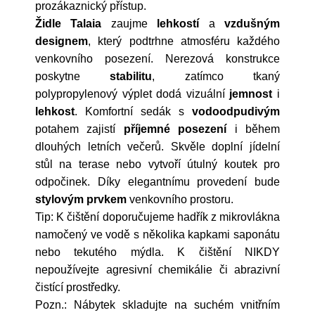
prozákaznický přístup.
Židle Talaia
zaujme
lehkostí
a
vzdušným
designem
, který podtrhne atmosféru každého
venkovního posezení. Nerezová konstrukce
poskytne
stabilitu
, zatímco tkaný
polypropylenový výplet dodá vizuální
jemnost
i
lehkost
. Komfortní sedák s
vodoodpudivým
potahem zajistí
příjemné posezení
i během
dlouhých letních večerů. Skvěle doplní jídelní
stůl na terase nebo vytvoří útulný koutek pro
odpočinek. Díky elegantnímu provedení bude
stylovým prvkem
venkovního prostoru.
Tip: K čištění doporučujeme hadřík z mikrovlákna
namočený ve vodě s několika kapkami saponátu
nebo tekutého mýdla. K čištění NIKDY
nepoužívejte agresivní chemikálie či abrazivní
čistící prostředky.
Pozn.: Nábytek skladujte na suchém vnitřním