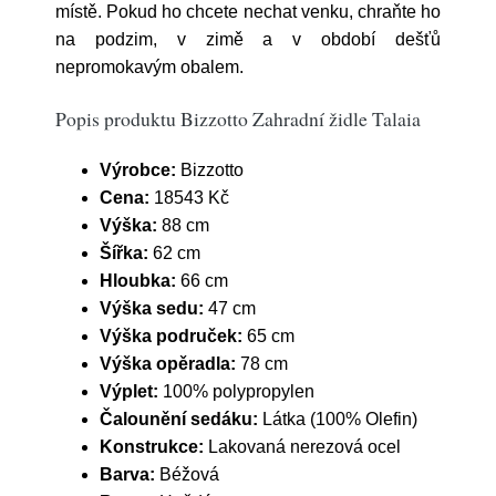
místě. Pokud ho chcete nechat venku, chraňte ho
na podzim, v zimě a v období dešťů
nepromokavým obalem.
Popis produktu Bizzotto Zahradní židle Talaia
Výrobce:
Bizzotto
Cena:
18543 Kč
Výška:
88 cm
Šířka:
62 cm
Hloubka:
66 cm
Výška sedu:
47 cm
Výška područek:
65 cm
Výška opěradla:
78 cm
Výplet:
100% polypropylen
Čalounění sedáku:
Látka (100% Olefin)
Konstrukce:
Lakovaná nerezová ocel
Barva:
Béžová