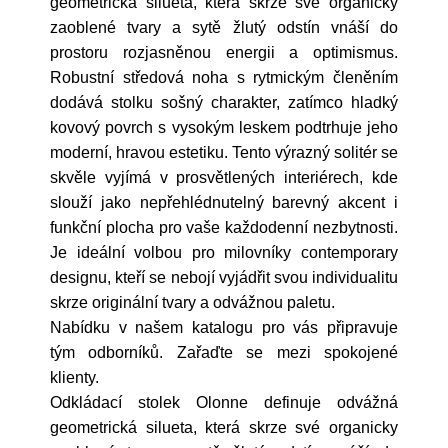
geometrická silueta, která skrze své organicky
zaoblené tvary a sytě žlutý odstín vnáší do
prostoru rozjasněnou energii a optimismus.
Robustní středová noha s rytmickým členěním
dodává stolku sošný charakter, zatímco hladký
kovový povrch s vysokým leskem podtrhuje jeho
moderní, hravou estetiku. Tento výrazný solitér se
skvěle vyjímá v prosvětlených interiérech, kde
slouží jako nepřehlédnutelný barevný akcent i
funkční plocha pro vaše každodenní nezbytnosti.
Je ideální volbou pro milovníky contemporary
designu, kteří se nebojí vyjádřit svou individualitu
skrze originální tvary a odvážnou paletu.
Nabídku v našem katalogu pro vás připravuje
tým odborníků. Zařaďte se mezi spokojené
klienty.
Odkládací stolek Olonne definuje odvážná
geometrická silueta, která skrze své organicky