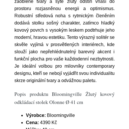
zaoblené tvary a sytě žlutý odstín vnáší do
prostoru rozjasněnou energii a optimismus.
Robustní středová noha s rytmickým členěním
dodává stolku sošný charakter, zatímco hladký
kovový povrch s vysokým leskem podtrhuje jeho
moderní, hravou estetiku. Tento výrazný solitér se
skvěle vyjímá v prosvětlených interiérech, kde
slouží jako nepřehlédnutelný barevný akcent i
funkční plocha pro vaše každodenní nezbytnosti.
Je ideální volbou pro milovníky contemporary
designu, kteří se nebojí vyjádřit svou individualitu
skrze originální tvary a odvážnou paletu.
Popis produktu Bloomingville Žlutý kovový
odkládací stolek Olonne Ø 41 cm
Výrobce:
Bloomingville
Cena:
4390 Kč