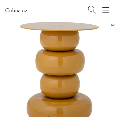
Culina.cz
Vyhledávání
Domů
/
Produkty
/
Bydlení a doplňky
/
Bloomingville Žlutý kovový odkládací
stolek Olonne Ø 41 cm