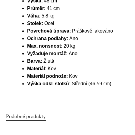
Výška:
48 cm
Průměr:
41 cm
Váha:
5,8 kg
Stolek:
Ocel
Povrchová úprava:
Práškově lakováno
Ochrana podlahy:
Ano
Max. nonsnost:
20 kg
Vyžaduje montáž:
Ano
Barva:
Žlutá
Materiál:
Kov
Materiál podnože:
Kov
Výška odkl. stolků:
Střední (46-59 cm)
Podobné produkty