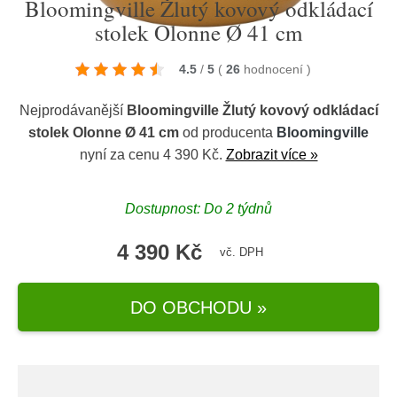
Bloomingville Žlutý kovový odkládací
stolek Olonne Ø 41 cm
4.5
/
5
(
26
hodnocení
)
Nejprodávanější
Bloomingville Žlutý kovový odkládací
stolek Olonne Ø 41 cm
od producenta
Bloomingville
nyní za cenu 4 390 Kč.
Zobrazit více »
Dostupnost: Do 2 týdnů
4 390 Kč
vč. DPH
DO OBCHODU »