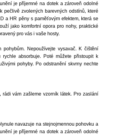
ounění je příjemné na dotek a zároveň odolné
k pečlivě zvolených barevných odstínů, které
e HD a HR pěny s paměťovým efektem, která se
ouží jako komfortní opora pro nohy, praktické
pravený pro vás i vaše hosty.
 pohybům. Nepoužívejte vysavač. K čištění
rychle absorbuje. Poté můžete přistoupit k
ouživými pohyby. Po odstranění skvrny nechte
í, rádi vám zašleme vzorník látek. Pro zaslání
 plynule navazuje na stejnojmennou pohovku a
ounění je příjemné na dotek a zároveň odolné