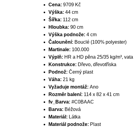
Cena:
9709 Kč
Výška:
44 cm
Šířka:
112 cm
Hloubka:
90 cm
Výška podnože:
4 cm
Čalounění:
Bouclé (100% polyester)
Martinale:
100.000
Výplň:
HR a HD pěna 25/35 kg/m³, vata
Konstrukce:
Dřevo, dřevotříska
Podnož:
Černý plast
Váha:
21 kg
Vyžaduje montáž:
Ano
Rozměr balení:
114 x 82 x 41 cm
fv_Barva:
#C0BAAC
Barva:
Béžová
Materiál:
Látka
Materiál podnože:
Plast