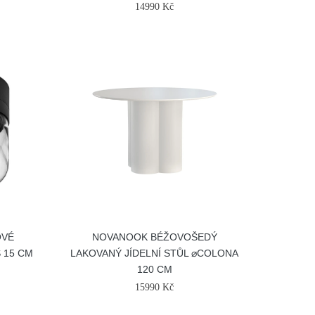
14990 Kč
OVÉ
NOVANOOK BÉŽOVOŠEDÝ
 15 CM
LAKOVANÝ JÍDELNÍ STŮL ⌀COLONA
120 CM
15990 Kč