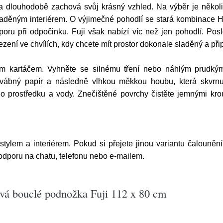
žka dlouhodobě zachová svůj krásný vzhled. Na výběr je několi
i laděným interiérem. O výjimečné pohodlí se stará kombinac
poru při odpočinku. Fuji však nabízí víc než jen pohodlí. Posl
ezení ve chvílích, kdy chcete mít prostor dokonale sladěný a při
m kartáčem. Vyhněte se silnému tření nebo náhlým prudkým
ábný papír a následně vlhkou měkkou houbu, která skvrnu 
ího prostředku a vody. Znečištěné povrchy čistěte jemnými kr
 stylem a interiérem. Pokud si přejete jinou variantu čalouněn
podporu na chatu, telefonu nebo e-mailem.
vá bouclé podnožka Fuji 112 x 80 cm