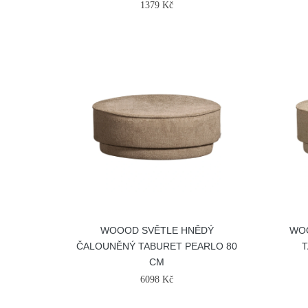
1379 Kč
WOOOD SVĚTLE HNĚDÝ
WO
ČALOUNĚNÝ TABURET PEARLO 80
T
CM
6098 Kč