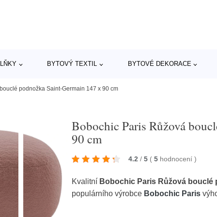
LŇKY
BYTOVÝ TEXTIL
BYTOVÉ DEKORACE
bouclé podnožka Saint-Germain 147 x 90 cm
Bobochic Paris Růžová boucl
90 cm
4.2
/
5
(
5
hodnocení
)
Kvalitní
Bobochic Paris Růžová bouclé 
populárního výrobce
Bobochic Paris
výho