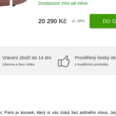
Dostupnost: Více jak měsíc
20 290 Kč
DO O
vč. DPH
Vrácení zboží do 14 dní
Prověřený český o
zdarma a bez rizika
s kvalitními produkty
aris je kousek, který si vás získá bez jediného slova. Její