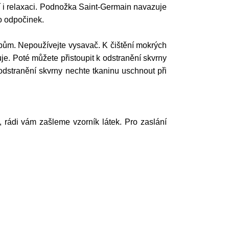
ní i relaxaci. Podnožka Saint-Germain navazuje
o odpočinek.
ům. Nepoužívejte vysavač. K čištění mokrých
e. Poté můžete přistoupit k odstranění skvrny
odstranění skvrny nechte tkaninu uschnout při
í, rádi vám zašleme vzorník látek. Pro zaslání