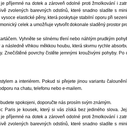
je příjemné na dotek a zároveň odolné proti žmolkování i za
livě zvolených barevných odstínů, které snadno sladíte s mini
vysoce elastické pěny, která poskytuje stabilní oporu při seze
rmonický celek a umožňuje vytvořit dokonale sladěný prostor pr
artáčem. Vyhněte se silnému tření nebo náhlým prudkým pohyb
a následně vlhkou měkkou houbu, která skvrnu rychle absorbuj
dy. Znečištěné povrchy čistěte jemnými krouživými pohyby. Po 
 stylem a interiérem. Pokud si přejete jinou variantu čalouněn
podporu na chatu, telefonu nebo e-mailem.
ud budete spokojeni, doporučte nás prosím svým známým.
aris je kousek, který si vás získá bez jediného slova. Její
je příjemné na dotek a zároveň odolné proti žmolkování i za
livě zvolených barevných odstínů, které snadno sladíte s mini