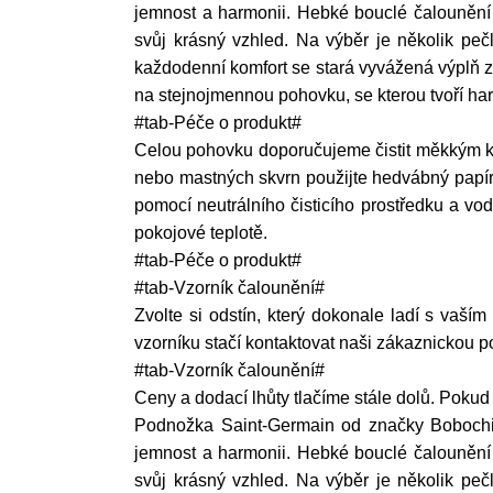
jemnost a harmonii. Hebké bouclé čalounění 
svůj krásný vzhled. Na výběr je několik peč
každodenní komfort se stará vyvážená výplň z 
na stejnojmennou pohovku, se kterou tvoří ha
#tab-Péče o produkt#
Celou pohovku doporučujeme čistit měkkým k
nebo mastných skvrn použijte hedvábný papír 
pomocí neutrálního čisticího prostředku a vo
pokojové teplotě.
#tab-Péče o produkt#
#tab-Vzorník čalounění#
Zvolte si odstín, který dokonale ladí s vaším
vzorníku stačí kontaktovat naši zákaznickou 
#tab-Vzorník čalounění#
Ceny a dodací lhůty tlačíme stále dolů. Pok
Podnožka Saint-Germain od značky Bobochic P
jemnost a harmonii. Hebké bouclé čalounění 
svůj krásný vzhled. Na výběr je několik peč