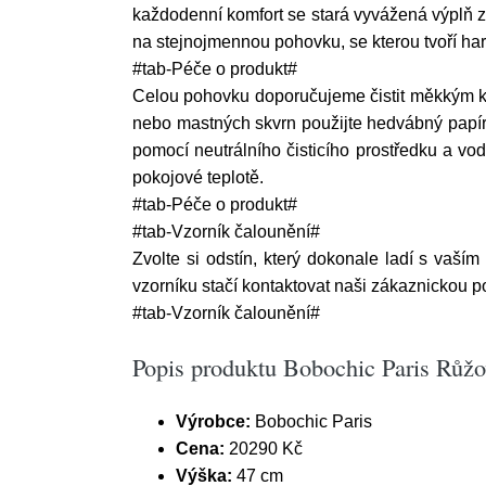
každodenní komfort se stará vyvážená výplň z 
na stejnojmennou pohovku, se kterou tvoří ha
#tab-Péče o produkt#
Celou pohovku doporučujeme čistit měkkým k
nebo mastných skvrn použijte hedvábný papír 
pomocí neutrálního čisticího prostředku a vo
pokojové teplotě.
#tab-Péče o produkt#
#tab-Vzorník čalounění#
Zvolte si odstín, který dokonale ladí s vaším
vzorníku stačí kontaktovat naši zákaznickou 
#tab-Vzorník čalounění#
Popis produktu Bobochic Paris Růž
Výrobce:
Bobochic Paris
Cena:
20290 Kč
Výška:
47 cm