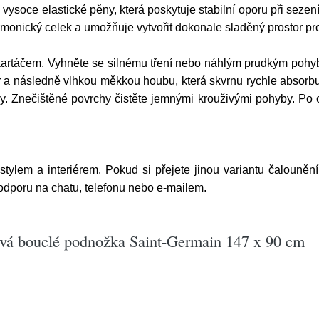
vysoce elastické pěny, která poskytuje stabilní oporu při seze
rmonický celek a umožňuje vytvořit dokonale sladěný prostor pr
artáčem. Vyhněte se silnému tření nebo náhlým prudkým pohyb
a následně vlhkou měkkou houbu, která skvrnu rychle absorbuj
dy. Znečištěné povrchy čistěte jemnými krouživými pohyby. Po 
 stylem a interiérem. Pokud si přejete jinou variantu čalouněn
podporu na chatu, telefonu nebo e-mailem.
ová bouclé podnožka Saint-Germain 147 x 90 cm