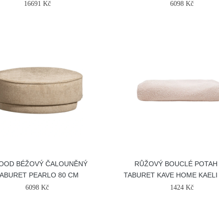
16691 Kč
6098 Kč
OOD BÉŽOVÝ ČALOUNĚNÝ
RŮŽOVÝ BOUCLÉ POTAH
ABURET PEARLO 80 CM
TABURET KAVE HOME KAELI
6098 Kč
1424 Kč