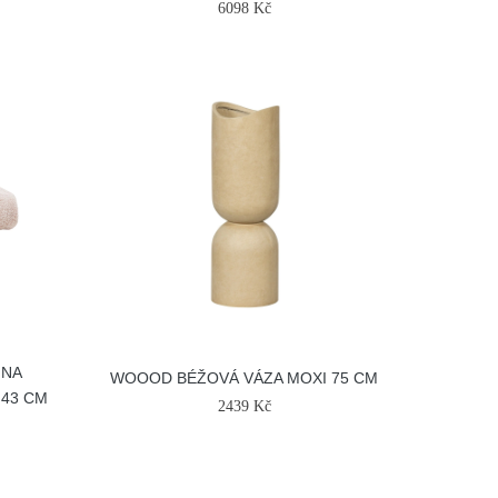
6098 Kč
 NA
WOOOD BÉŽOVÁ VÁZA MOXI 75 CM
 43 CM
2439 Kč