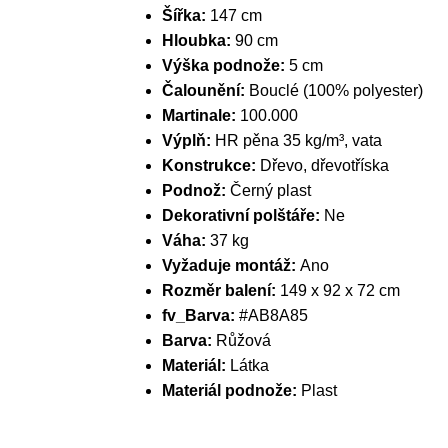
Šířka:
147 cm
Hloubka:
90 cm
Výška podnože:
5 cm
Čalounění:
Bouclé (100% polyester)
Martinale:
100.000
Výplň:
HR pěna 35 kg/m³, vata
Konstrukce:
Dřevo, dřevotříska
Podnož:
Černý plast
Dekorativní polštáře:
Ne
Váha:
37 kg
Vyžaduje montáž:
Ano
Rozměr balení:
149 x 92 x 72 cm
fv_Barva:
#AB8A85
Barva:
Růžová
Materiál:
Látka
Materiál podnože:
Plast