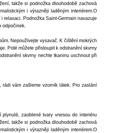
tržení, takže si podnožka dlouhodobě zachová
malistickým i výrazněji laděným interiérem.O
ní i relaxaci. Podnožka Saint-Germain navazuje
o odpočinek.
ům. Nepoužívejte vysavač. K čištění mokrých
e. Poté můžete přistoupit k odstranění skvrny
odstranění skvrny nechte tkaninu uschnout při
í, rádi vám zašleme vzorník látek. Pro zaslání
 plynulé, zaoblené tvary vnesou do interiéru
tržení, takže si podnožka dlouhodobě zachová
malistickým i výrazněji laděným interiérem.O