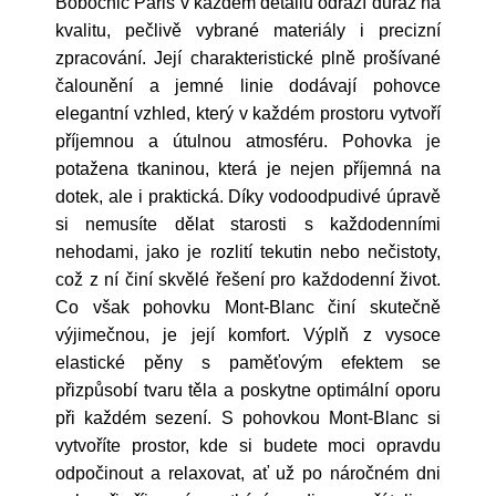
Bobochic Paris v každém detailu odráží důraz na
kvalitu, pečlivě vybrané materiály i precizní
zpracování. Její charakteristické plně prošívané
čalounění a jemné linie dodávají pohovce
elegantní vzhled, který v každém prostoru vytvoří
příjemnou a útulnou atmosféru. Pohovka je
potažena tkaninou, která je nejen příjemná na
dotek, ale i praktická. Díky vodoodpudivé úpravě
si nemusíte dělat starosti s každodenními
nehodami, jako je rozlití tekutin nebo nečistoty,
což z ní činí skvělé řešení pro každodenní život.
Co však pohovku Mont-Blanc činí skutečně
výjimečnou, je její komfort. Výplň z vysoce
elastické pěny s paměťovým efektem se
přizpůsobí tvaru těla a poskytne optimální oporu
při každém sezení. S pohovkou Mont-Blanc si
vytvoříte prostor, kde si budete moci opravdu
odpočinout a relaxovat, ať už po náročném dni