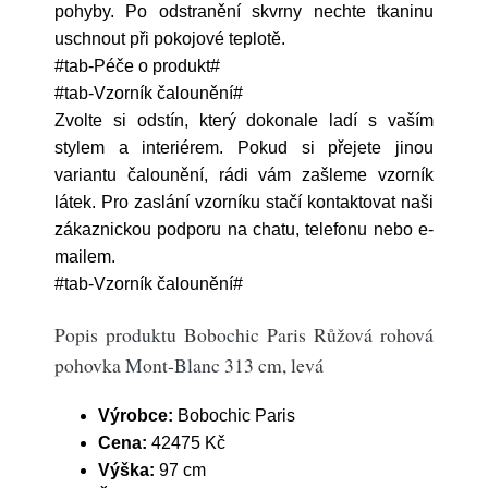
pohyby. Po odstranění skvrny nechte tkaninu
uschnout při pokojové teplotě.
#tab-Péče o produkt#
#tab-Vzorník čalounění#
Zvolte si odstín, který dokonale ladí s vaším
stylem a interiérem. Pokud si přejete jinou
variantu čalounění, rádi vám zašleme vzorník
látek. Pro zaslání vzorníku stačí kontaktovat naši
zákaznickou podporu na chatu, telefonu nebo e-
mailem.
#tab-Vzorník čalounění#
Popis produktu Bobochic Paris Růžová rohová
pohovka Mont-Blanc 313 cm, levá
Výrobce:
Bobochic Paris
Cena:
42475 Kč
Výška:
97 cm