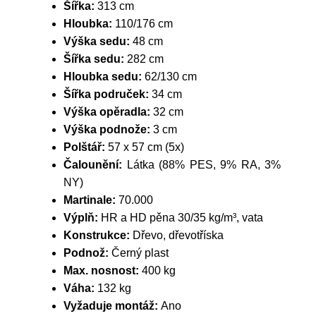
Šířka:
313 cm
Hloubka:
110/176 cm
Výška sedu:
48 cm
Šířka sedu:
282 cm
Hloubka sedu:
62/130 cm
Šířka područek:
34 cm
Výška opěradla:
32 cm
Výška podnože:
3 cm
Polštář:
57 x 57 cm (5x)
Čalounění:
Látka (88% PES, 9% RA, 3%
NY)
Martinale:
70.000
Výplň:
HR a HD pěna 30/35 kg/m³, vata
Konstrukce:
Dřevo, dřevotříska
Podnož:
Černý plast
Max. nosnost:
400 kg
Váha:
132 kg
Vyžaduje montáž:
Ano