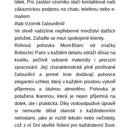
látek. Pro zaslání vzorníku stačí kontaktovat naši
zákaznickou podporu na chatu, telefonu nebo e-
mailem.
#tab-Vzorník čalounění#
Ve slevě nabízíme nepřeberné množství dalších
položek. Zařaďte se mezi spokojené klienty.
Rohová pohovka Mont-Blanc od značky
Bobochic Paris v každém detailu odráží důraz na
kvalitu, pečlivě vybrané materiály i precizní
zpracování. Její charakteristické plně prošívané
čalounění a jemné linie dodávají pohovce
elegantní vzhled, který v každém prostoru vytvoří
příjemnou a útulnou atmosféru. Pohovka je
potažena tkaninou, která je nejen příjemná na
dotek, ale i praktická. Díky vodoodpudivé úpravě
si nemusíte dělat starosti s každodenními
nehodami, jako je rozlití tekutin nebo nečistoty,
což z ní činí skvělé řešení pro každodenní život.