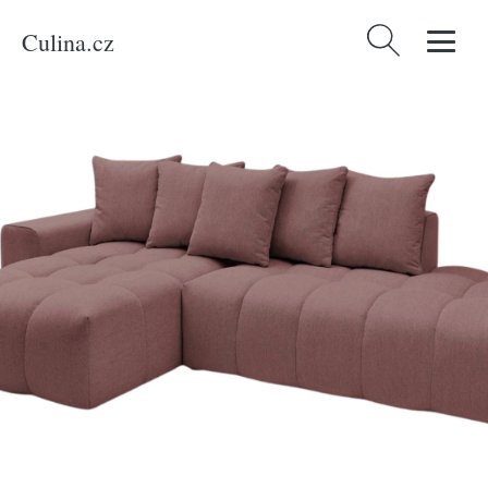
Culina.cz
Vyhledávání
Domů
/
Produkty
/
Bydlení a doplňky
/
Bobochic Paris Růžová rohová
pohovka Mont-Blanc 313 cm, levá