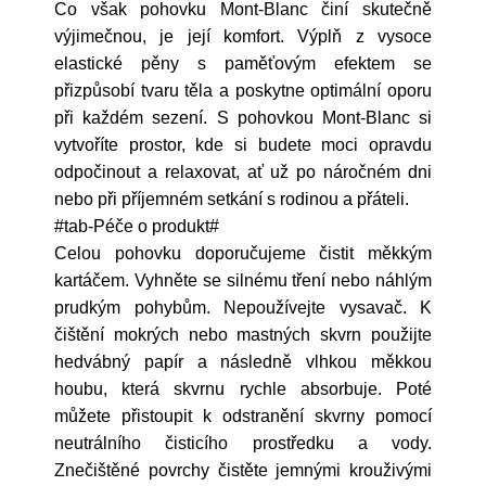
Co však pohovku Mont-Blanc činí skutečně
výjimečnou, je její komfort. Výplň z vysoce
elastické pěny s paměťovým efektem se
přizpůsobí tvaru těla a poskytne optimální oporu
při každém sezení. S pohovkou Mont-Blanc si
vytvoříte prostor, kde si budete moci opravdu
odpočinout a relaxovat, ať už po náročném dni
nebo při příjemném setkání s rodinou a přáteli.
#tab-Péče o produkt#
Celou pohovku doporučujeme čistit měkkým
kartáčem. Vyhněte se silnému tření nebo náhlým
prudkým pohybům. Nepoužívejte vysavač. K
čištění mokrých nebo mastných skvrn použijte
hedvábný papír a následně vlhkou měkkou
houbu, která skvrnu rychle absorbuje. Poté
můžete přistoupit k odstranění skvrny pomocí
neutrálního čisticího prostředku a vody.
Znečištěné povrchy čistěte jemnými krouživými