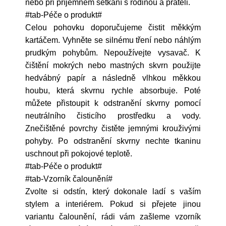
nebo při příjemném setkání s rodinou a přáteli.
#tab-Péče o produkt#
Celou pohovku doporučujeme čistit měkkým
kartáčem. Vyhněte se silnému tření nebo náhlým
prudkým pohybům. Nepoužívejte vysavač. K
čištění mokrých nebo mastných skvrn použijte
hedvábný papír a následně vlhkou měkkou
houbu, která skvrnu rychle absorbuje. Poté
můžete přistoupit k odstranění skvrny pomocí
neutrálního čisticího prostředku a vody.
Znečištěné povrchy čistěte jemnými krouživými
pohyby. Po odstranění skvrny nechte tkaninu
uschnout při pokojové teplotě.
#tab-Péče o produkt#
#tab-Vzorník čalounění#
Zvolte si odstín, který dokonale ladí s vaším
stylem a interiérem. Pokud si přejete jinou
variantu čalounění, rádi vám zašleme vzorník