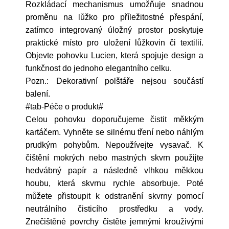
Rozkládací mechanismus umožňuje snadnou
proměnu na lůžko pro příležitostné přespání,
zatímco integrovaný úložný prostor poskytuje
praktické místo pro uložení lůžkovin či textilií.
Objevte pohovku Lucien, která spojuje design a
funkčnost do jednoho elegantního celku.
Pozn.: Dekorativní polštáře nejsou součástí
balení.
#tab-Péče o produkt#
Celou pohovku doporučujeme čistit měkkým
kartáčem. Vyhněte se silnému tření nebo náhlým
prudkým pohybům. Nepoužívejte vysavač. K
čištění mokrých nebo mastných skvrn použijte
hedvábný papír a následně vlhkou měkkou
houbu, která skvrnu rychle absorbuje. Poté
můžete přistoupit k odstranění skvrny pomocí
neutrálního čisticího prostředku a vody.
Znečištěné povrchy čistěte jemnými krouživými