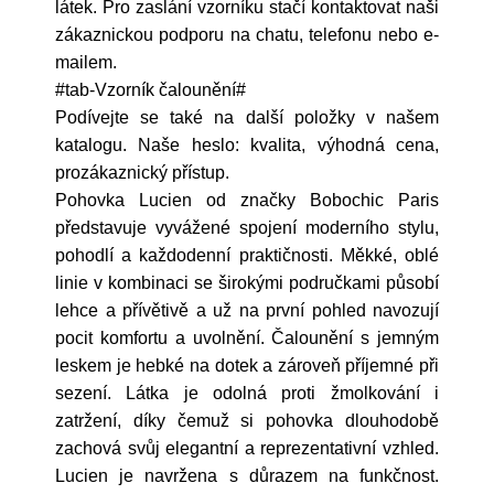
látek. Pro zaslání vzorníku stačí kontaktovat naši
zákaznickou podporu na chatu, telefonu nebo e-
mailem.
#tab-Vzorník čalounění#
Podívejte se také na další položky v našem
katalogu. Naše heslo: kvalita, výhodná cena,
prozákaznický přístup.
Pohovka Lucien od značky Bobochic Paris
představuje vyvážené spojení moderního stylu,
pohodlí a každodenní praktičnosti. Měkké, oblé
linie v kombinaci se širokými područkami působí
lehce a přívětivě a už na první pohled navozují
pocit komfortu a uvolnění. Čalounění s jemným
leskem je hebké na dotek a zároveň příjemné při
sezení. Látka je odolná proti žmolkování i
zatržení, díky čemuž si pohovka dlouhodobě
zachová svůj elegantní a reprezentativní vzhled.
Lucien je navržena s důrazem na funkčnost.