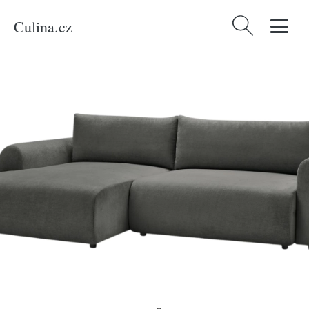
Culina.cz
Vyhledávání
Domů
/
Produkty
/
Bydlení a doplňky
/
Bobochic Paris Šedá rozkládací
pohovka Lucien 314 cm, levá