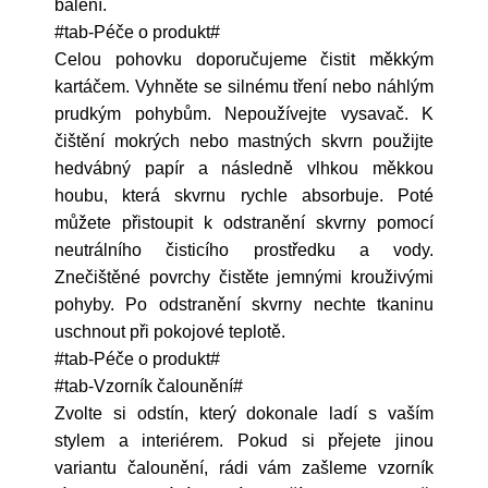
balení.
#tab-Péče o produkt#
Celou pohovku doporučujeme čistit měkkým
kartáčem. Vyhněte se silnému tření nebo náhlým
prudkým pohybům. Nepoužívejte vysavač. K
čištění mokrých nebo mastných skvrn použijte
hedvábný papír a následně vlhkou měkkou
houbu, která skvrnu rychle absorbuje. Poté
můžete přistoupit k odstranění skvrny pomocí
neutrálního čisticího prostředku a vody.
Znečištěné povrchy čistěte jemnými krouživými
pohyby. Po odstranění skvrny nechte tkaninu
uschnout při pokojové teplotě.
#tab-Péče o produkt#
#tab-Vzorník čalounění#
Zvolte si odstín, který dokonale ladí s vaším
stylem a interiérem. Pokud si přejete jinou
variantu čalounění, rádi vám zašleme vzorník