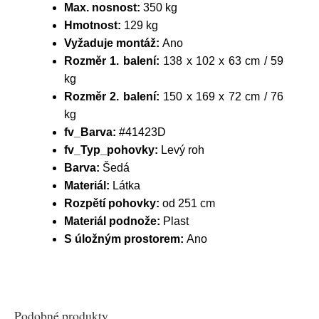
Max. nosnost:
350 kg
Hmotnost:
129 kg
Vyžaduje montáž:
Ano
Rozměr 1. balení:
138 x 102 x 63 cm / 59
kg
Rozměr 2. balení:
150 x 169 x 72 cm / 76
kg
fv_Barva:
#41423D
fv_Typ_pohovky:
Levý roh
Barva:
Šedá
Materiál:
Látka
Rozpětí pohovky:
od 251 cm
Materiál podnože:
Plast
S úložným prostorem:
Ano
Podobné produkty