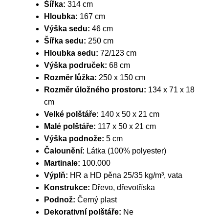
Šířka:
314 cm
Hloubka:
167 cm
Výška sedu:
46 cm
Šířka sedu:
250 cm
Hloubka sedu:
72/123 cm
Výška područek:
68 cm
Rozměr lůžka:
250 x 150 cm
Rozměr úložného prostoru:
134 x 71 x 18
cm
Velké polštáře:
140 x 50 x 21 cm
Malé polštáře:
117 x 50 x 21 cm
Výška podnože:
5 cm
Čalounění:
Látka (100% polyester)
Martinale:
100.000
Výplň:
HR a HD pěna 25/35 kg/m³, vata
Konstrukce:
Dřevo, dřevotříska
Podnož:
Černý plast
Dekorativní polštáře:
Ne