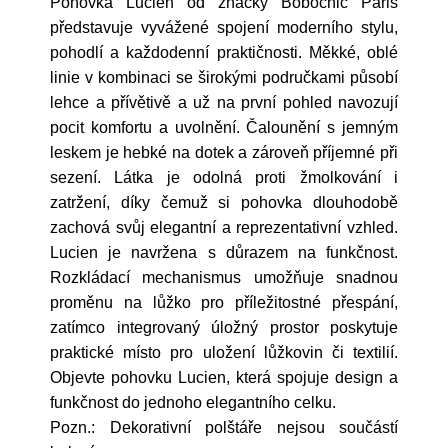
Pohovka Lucien od značky Bobochic Paris
představuje vyvážené spojení moderního stylu,
pohodlí a každodenní praktičnosti. Měkké, oblé
linie v kombinaci se širokými područkami působí
lehce a přívětivě a už na první pohled navozují
pocit komfortu a uvolnění. Čalounění s jemným
leskem je hebké na dotek a zároveň příjemné při
sezení. Látka je odolná proti žmolkování i
zatržení, díky čemuž si pohovka dlouhodobě
zachová svůj elegantní a reprezentativní vzhled.
Lucien je navržena s důrazem na funkčnost.
Rozkládací mechanismus umožňuje snadnou
proměnu na lůžko pro příležitostné přespání,
zatímco integrovaný úložný prostor poskytuje
praktické místo pro uložení lůžkovin či textilií.
Objevte pohovku Lucien, která spojuje design a
funkčnost do jednoho elegantního celku.
Pozn.: Dekorativní polštáře nejsou součástí