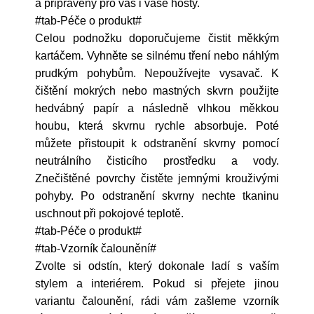
a připravený pro vás i vaše hosty.
#tab-Péče o produkt#
Celou podnožku doporučujeme čistit měkkým
kartáčem. Vyhněte se silnému tření nebo náhlým
prudkým pohybům. Nepoužívejte vysavač. K
čištění mokrých nebo mastných skvrn použijte
hedvábný papír a následně vlhkou měkkou
houbu, která skvrnu rychle absorbuje. Poté
můžete přistoupit k odstranění skvrny pomocí
neutrálního čisticího prostředku a vody.
Znečištěné povrchy čistěte jemnými krouživými
pohyby. Po odstranění skvrny nechte tkaninu
uschnout při pokojové teplotě.
#tab-Péče o produkt#
#tab-Vzorník čalounění#
Zvolte si odstín, který dokonale ladí s vaším
stylem a interiérem. Pokud si přejete jinou
variantu čalounění, rádi vám zašleme vzorník