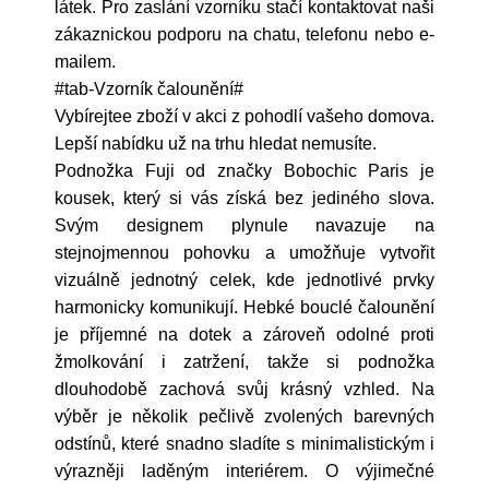
látek. Pro zaslání vzorníku stačí kontaktovat naši
zákaznickou podporu na chatu, telefonu nebo e-
mailem.
#tab-Vzorník čalounění#
Vybírejtee zboží v akci z pohodlí vašeho domova.
Lepší nabídku už na trhu hledat nemusíte.
Podnožka Fuji od značky Bobochic Paris je
kousek, který si vás získá bez jediného slova.
Svým designem plynule navazuje na
stejnojmennou pohovku a umožňuje vytvořit
vizuálně jednotný celek, kde jednotlivé prvky
harmonicky komunikují. Hebké bouclé čalounění
je příjemné na dotek a zároveň odolné proti
žmolkování i zatržení, takže si podnožka
dlouhodobě zachová svůj krásný vzhled. Na
výběr je několik pečlivě zvolených barevných
odstínů, které snadno sladíte s minimalistickým i
výrazněji laděným interiérem. O výjimečné