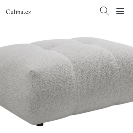
Culina.cz
Vyhledávání
Domů
/
Produkty
/
Bydlení a doplňky
/
Bobochic Paris Světle šedá bouclé
podnožka Fuji 112 x 80 cm