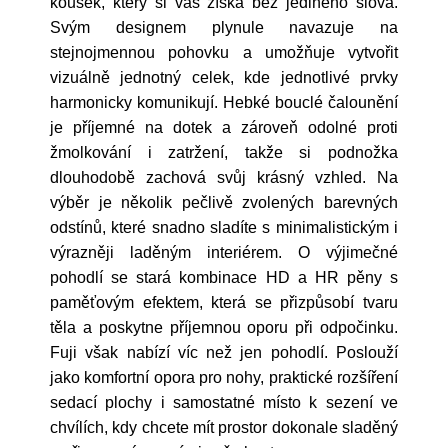
kousek, který si vás získá bez jediného slova.
Svým designem plynule navazuje na
stejnojmennou pohovku a umožňuje vytvořit
vizuálně jednotný celek, kde jednotlivé prvky
harmonicky komunikují. Hebké bouclé čalounění
je příjemné na dotek a zároveň odolné proti
žmolkování i zatržení, takže si podnožka
dlouhodobě zachová svůj krásný vzhled. Na
výběr je několik pečlivě zvolených barevných
odstínů, které snadno sladíte s minimalistickým i
výrazněji laděným interiérem. O výjimečné
pohodlí se stará kombinace HD a HR pěny s
paměťovým efektem, která se přizpůsobí tvaru
těla a poskytne příjemnou oporu při odpočinku.
Fuji však nabízí víc než jen pohodlí. Poslouží
jako komfortní opora pro nohy, praktické rozšíření
sedací plochy i samostatné místo k sezení ve
chvílích, kdy chcete mít prostor dokonale sladěný