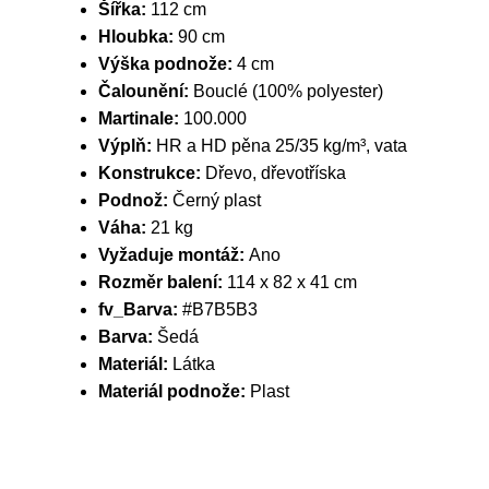
Šířka:
112 cm
Hloubka:
90 cm
Výška podnože:
4 cm
Čalounění:
Bouclé (100% polyester)
Martinale:
100.000
Výplň:
HR a HD pěna 25/35 kg/m³, vata
Konstrukce:
Dřevo, dřevotříska
Podnož:
Černý plast
Váha:
21 kg
Vyžaduje montáž:
Ano
Rozměr balení:
114 x 82 x 41 cm
fv_Barva:
#B7B5B3
Barva:
Šedá
Materiál:
Látka
Materiál podnože:
Plast