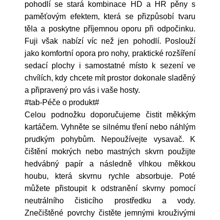
pohodlí se stará kombinace HD a HR pěny s
paměťovým efektem, která se přizpůsobí tvaru
těla a poskytne příjemnou oporu při odpočinku.
Fuji však nabízí víc než jen pohodlí. Poslouží
jako komfortní opora pro nohy, praktické rozšíření
sedací plochy i samostatné místo k sezení ve
chvílích, kdy chcete mít prostor dokonale sladěný
a připravený pro vás i vaše hosty.
#tab-Péče o produkt#
Celou podnožku doporučujeme čistit měkkým
kartáčem. Vyhněte se silnému tření nebo náhlým
prudkým pohybům. Nepoužívejte vysavač. K
čištění mokrých nebo mastných skvrn použijte
hedvábný papír a následně vlhkou měkkou
houbu, která skvrnu rychle absorbuje. Poté
můžete přistoupit k odstranění skvrny pomocí
neutrálního čisticího prostředku a vody.
Znečištěné povrchy čistěte jemnými krouživými