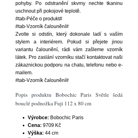
pohyby. Po odstranění skvrny nechte tkaninu
uschnout při pokojové teplotě.
#tab-Péče o produkt#
#tab-Vzorník čalounění#
Zvolte si odstín, který dokonale ladí s vaším
stylem a interiérem. Pokud si přejete jinou
variantu čalounění, rádi vám zašleme vzorník
látek. Pro zaslání vzorníku stačí kontaktovat naši
zákaznickou podporu na chatu, telefonu nebo e-
mailem.
#tab-Vzorník čalounění#
Popis produktu Bobochic Paris Světle šedá
bouclé podnožka Fuji 112 x 80 cm
Výrobce:
Bobochic Paris
Cena:
9709 Kč
Výška:
44 cm