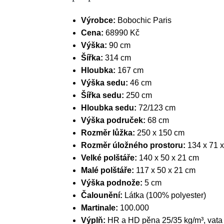
Výrobce:
Bobochic Paris
Cena:
68990 Kč
Výška:
90 cm
Šířka:
314 cm
Hloubka:
167 cm
Výška sedu:
46 cm
Šířka sedu:
250 cm
Hloubka sedu:
72/123 cm
Výška područek:
68 cm
Rozměr lůžka:
250 x 150 cm
Rozměr úložného prostoru:
134 x 71 
Velké polštáře:
140 x 50 x 21 cm
Malé polštáře:
117 x 50 x 21 cm
Výška podnože:
5 cm
Čalounění:
Látka (100% polyester)
Martinale:
100.000
Výplň:
HR a HD pěna 25/35 kg/m³, vata