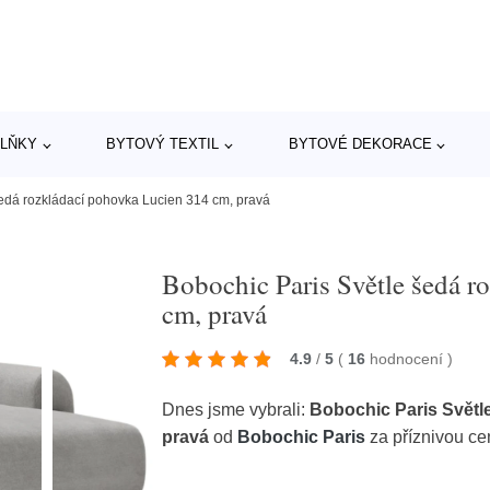
LŇKY
BYTOVÝ TEXTIL
BYTOVÉ DEKORACE
šedá rozkládací pohovka Lucien 314 cm, pravá
Bobochic Paris Světle šedá r
cm, pravá
4.9
/
5
(
16
hodnocení
)
Dnes jsme vybrali:
Bobochic Paris Světl
pravá
od
Bobochic Paris
za příznivou c