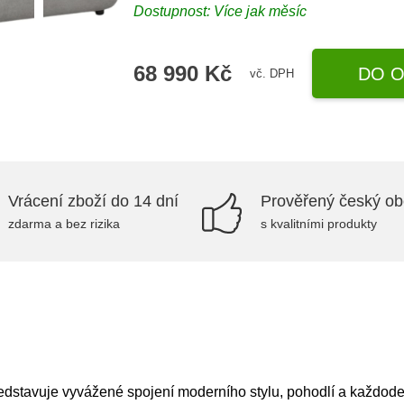
Dostupnost: Více jak měsíc
68 990 Kč
DO O
vč. DPH
Vrácení zboží do 14 dní
Prověřený český o
zdarma a bez rizika
s kvalitními produkty
stavuje vyvážené spojení moderního stylu, pohodlí a každodenn