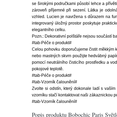
se širokými područkami působí lehce a přívět
zároveň příjemné při sezení. Látka je odoln
vzhled. Lucien je navržena s důrazem na fu
integrovaný úložný prostor poskytuje praktick
elegantního celku.
Pozn.: Dekorativní polštáře nejsou součástí ba
#tab-Péče o produkt#
Celou pohovku doporučujeme čistit měkkým k
nebo mastných skvrn použijte hedvábný papír 
pomocí neutrálního čisticího prostředku a vo
pokojové teplotě.
#tab-Péče o produkt#
#tab-Vzorník čalounění#
Zvolte si odstín, který dokonale ladí s vaším
vzorníku stačí kontaktovat naši zákaznickou 
#tab-Vzorník čalounění#
Popis produktu Bobochic Paris Svět