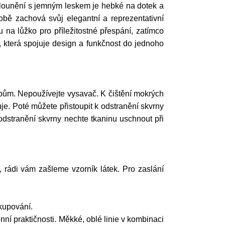
Čalounění s jemným leskem je hebké na dotek a
obě zachová svůj elegantní a reprezentativní
a lůžko pro příležitostné přespání, zatímco
n, která spojuje design a funkčnost do jednoho
ům. Nepoužívejte vysavač. K čištění mokrých
e. Poté můžete přistoupit k odstranění skvrny
odstranění skvrny nechte tkaninu uschnout při
í, rádi vám zašleme vzorník látek. Pro zaslání
kupování.
í praktičnosti. Měkké, oblé linie v kombinaci