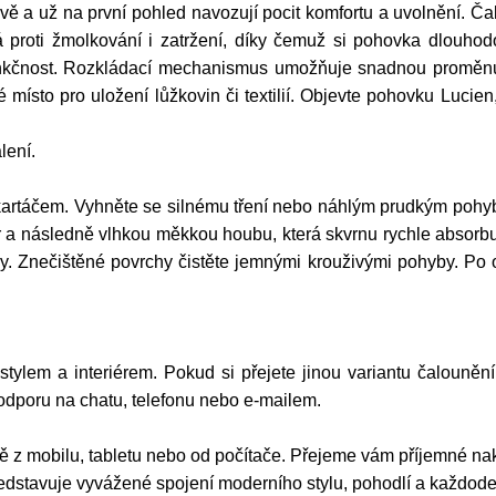
ivě a už na první pohled navozují pocit komfortu a uvolnění. 
á proti žmolkování i zatržení, díky čemuž si pohovka dlouhod
nkčnost. Rozkládací mechanismus umožňuje snadnou proměnu n
é místo pro uložení lůžkovin či textilií. Objevte pohovku Lucie
lení.
artáčem. Vyhněte se silnému tření nebo náhlým prudkým pohyb
a následně vlhkou měkkou houbu, která skvrnu rychle absorbuj
dy. Znečištěné povrchy čistěte jemnými krouživými pohyby. Po 
 stylem a interiérem. Pokud si přejete jinou variantu čalouněn
podporu na chatu, telefonu nebo e-mailem.
 z mobilu, tabletu nebo od počítače. Přejeme vám příjemné na
stavuje vyvážené spojení moderního stylu, pohodlí a každodenn