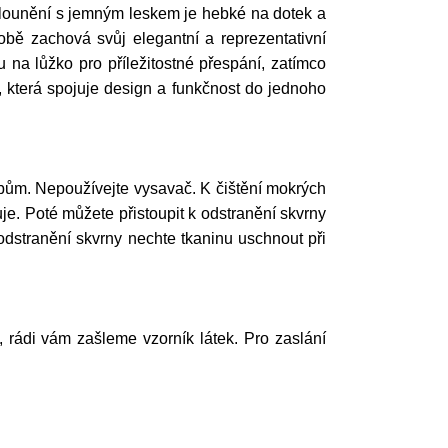
Čalounění s jemným leskem je hebké na dotek a
obě zachová svůj elegantní a reprezentativní
a lůžko pro příležitostné přespání, zatímco
n, která spojuje design a funkčnost do jednoho
ům. Nepoužívejte vysavač. K čištění mokrých
e. Poté můžete přistoupit k odstranění skvrny
odstranění skvrny nechte tkaninu uschnout při
í, rádi vám zašleme vzorník látek. Pro zaslání