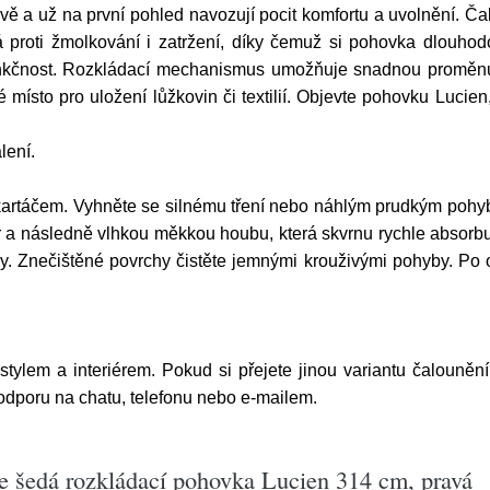
ivě a už na první pohled navozují pocit komfortu a uvolnění. 
á proti žmolkování i zatržení, díky čemuž si pohovka dlouhod
nkčnost. Rozkládací mechanismus umožňuje snadnou proměnu n
é místo pro uložení lůžkovin či textilií. Objevte pohovku Lucie
lení.
artáčem. Vyhněte se silnému tření nebo náhlým prudkým pohyb
a následně vlhkou měkkou houbu, která skvrnu rychle absorbuj
dy. Znečištěné povrchy čistěte jemnými krouživými pohyby. Po 
 stylem a interiérem. Pokud si přejete jinou variantu čalouněn
podporu na chatu, telefonu nebo e-mailem.
le šedá rozkládací pohovka Lucien 314 cm, pravá