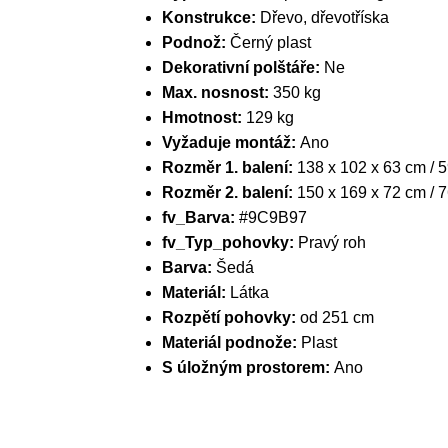
Konstrukce:
Dřevo, dřevotříska
Podnož:
Černý plast
Dekorativní polštáře:
Ne
Max. nosnost:
350 kg
Hmotnost:
129 kg
Vyžaduje montáž:
Ano
Rozměr 1. balení:
138 x 102 x 63 cm / 
Rozměr 2. balení:
150 x 169 x 72 cm / 
fv_Barva:
#9C9B97
fv_Typ_pohovky:
Pravý roh
Barva:
Šedá
Materiál:
Látka
Rozpětí pohovky:
od 251 cm
Materiál podnože:
Plast
S úložným prostorem:
Ano