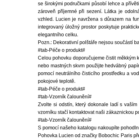
se širokými područkami působí lehce a přívět
zároveň příjemné při sezení. Látka je odoln
vzhled. Lucien je navržena s důrazem na fu
integrovaný úložný prostor poskytuje praktick
elegantního celku.
Pozn.: Dekorativní polštáře nejsou součástí ba
#tab-Péče o produkt#
Celou pohovku doporučujeme čistit měkkým k
nebo mastných skvrn použijte hedvábný papír 
pomocí neutrálního čisticího prostředku a vo
pokojové teplotě.
#tab-Péče o produkt#
#tab-Vzorník čalounění#
Zvolte si odstín, který dokonale ladí s vaším
vzorníku stačí kontaktovat naši zákaznickou 
#tab-Vzorník čalounění#
S pomocí našeho katalogu nakoupíte pohodlně
Pohovka Lucien od značky Bobochic Paris před