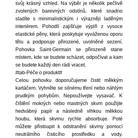
svůj krásný vzhled. Na výběr je několik pečlivě
zvolených barevných odstínů, které snadno
sladíte s minimalistickým i výrazněji laděným
interiérem. Pohodlí zajišťuje výplň z vysoce
elastické pěny, která poskytuje vyváženou oporu
tělu a podporuje přirozené, uvolněné sezení.
Pohovka Saint-Germain se přirozeně stane
místem, kde se budete scházet, odpočívat a kam
se budete každý den rádi vracet.
#tab-Péče o produkt#
Celou pohovku doporučujeme čistit měkkým
kartáčem. Vyhněte se silnému tření nebo náhlým
prudkým pohybům. Nepoužívejte vysavač. K
čištění mokrých nebo mastných skvrn použijte
hedvábný papír a následně vlhkou měkkou
houbu, která skvrnu rychle absorbuje. Poté
můžete přistoupit k odstranění skvrny pomocí
neutrálního čisticího prostředku a vody.