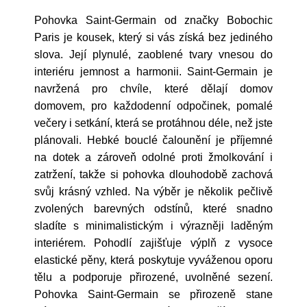
Pohovka Saint-Germain od značky Bobochic
Paris je kousek, který si vás získá bez jediného
slova. Její plynulé, zaoblené tvary vnesou do
interiéru jemnost a harmonii. Saint-Germain je
navržená pro chvíle, které dělají domov
domovem, pro každodenní odpočinek, pomalé
večery i setkání, která se protáhnou déle, než jste
plánovali. Hebké bouclé čalounění je příjemné
na dotek a zároveň odolné proti žmolkování i
zatržení, takže si pohovka dlouhodobě zachová
svůj krásný vzhled. Na výběr je několik pečlivě
zvolených barevných odstínů, které snadno
sladíte s minimalistickým i výrazněji laděným
interiérem. Pohodlí zajišťuje výplň z vysoce
elastické pěny, která poskytuje vyváženou oporu
tělu a podporuje přirozené, uvolněné sezení.
Pohovka Saint-Germain se přirozeně stane