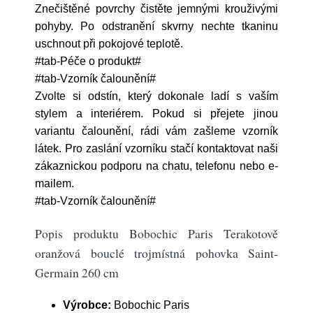
Znečištěné povrchy čistěte jemnými krouživými
pohyby. Po odstranění skvrny nechte tkaninu
uschnout při pokojové teplotě.
#tab-Péče o produkt#
#tab-Vzorník čalounění#
Zvolte si odstín, který dokonale ladí s vaším
stylem a interiérem. Pokud si přejete jinou
variantu čalounění, rádi vám zašleme vzorník
látek. Pro zaslání vzorníku stačí kontaktovat naši
zákaznickou podporu na chatu, telefonu nebo e-
mailem.
#tab-Vzorník čalounění#
Popis produktu Bobochic Paris Terakotově
oranžová bouclé trojmístná pohovka Saint-
Germain 260 cm
Výrobce:
Bobochic Paris