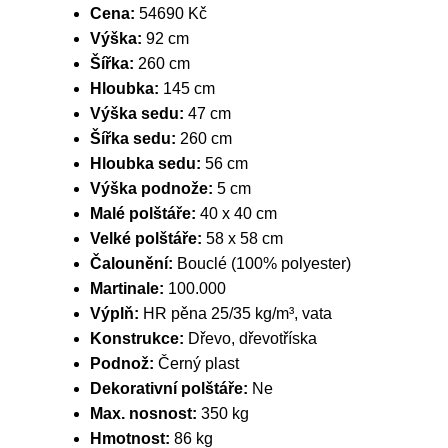
Cena:
54690 Kč
Výška:
92 cm
Šířka:
260 cm
Hloubka:
145 cm
Výška sedu:
47 cm
Šířka sedu:
260 cm
Hloubka sedu:
56 cm
Výška podnože:
5 cm
Malé polštáře:
40 x 40 cm
Velké polštáře:
58 x 58 cm
Čalounění:
Bouclé (100% polyester)
Martinale:
100.000
Výplň:
HR pěna 25/35 kg/m³, vata
Konstrukce:
Dřevo, dřevotříska
Podnož:
Černý plast
Dekorativní polštáře:
Ne
Max. nosnost:
350 kg
Hmotnost:
86 kg