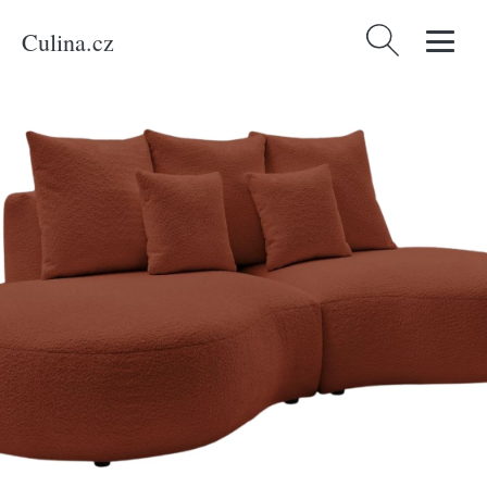
Culina.cz
Vyhledávání
Domů
/
Produkty
/
Bydlení a doplňky
/
Bobochic Paris Terakotově oranžová
bouclé trojmístná pohovka Saint-Germain 260 cm