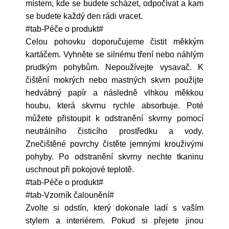
místem, kde se budete scházet, odpočívat a kam
se budete každý den rádi vracet.
#tab-Péče o produkt#
Celou pohovku doporučujeme čistit měkkým
kartáčem. Vyhněte se silnému tření nebo náhlým
prudkým pohybům. Nepoužívejte vysavač. K
čištění mokrých nebo mastných skvrn použijte
hedvábný papír a následně vlhkou měkkou
houbu, která skvrnu rychle absorbuje. Poté
můžete přistoupit k odstranění skvrny pomocí
neutrálního čisticího prostředku a vody.
Znečištěné povrchy čistěte jemnými krouživými
pohyby. Po odstranění skvrny nechte tkaninu
uschnout při pokojové teplotě.
#tab-Péče o produkt#
#tab-Vzorník čalounění#
Zvolte si odstín, který dokonale ladí s vaším
stylem a interiérem. Pokud si přejete jinou