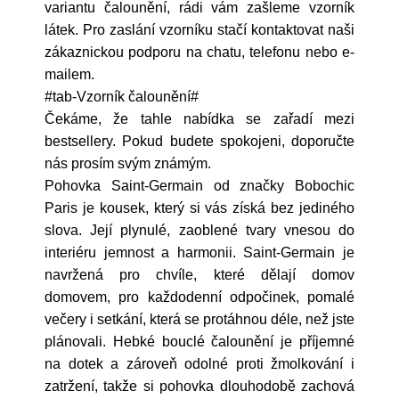
variantu čalounění, rádi vám zašleme vzorník
látek. Pro zaslání vzorníku stačí kontaktovat naši
zákaznickou podporu na chatu, telefonu nebo e-
mailem.
#tab-Vzorník čalounění#
Čekáme, že tahle nabídka se zařadí mezi
bestsellery. Pokud budete spokojeni, doporučte
nás prosím svým známým.
Pohovka Saint-Germain od značky Bobochic
Paris je kousek, který si vás získá bez jediného
slova. Její plynulé, zaoblené tvary vnesou do
interiéru jemnost a harmonii. Saint-Germain je
navržená pro chvíle, které dělají domov
domovem, pro každodenní odpočinek, pomalé
večery i setkání, která se protáhnou déle, než jste
plánovali. Hebké bouclé čalounění je příjemné
na dotek a zároveň odolné proti žmolkování i
zatržení, takže si pohovka dlouhodobě zachová