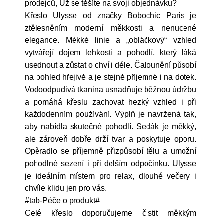
prodejců, Už se těšíte na svoji objednávku?
Křeslo Ulysse od značky Bobochic Paris je
ztělesněním moderní měkkosti a nenucené
elegance. Měkké linie a „obláčkový“ vzhled
vytvářejí dojem lehkosti a pohodlí, který láká
usednout a zůstat o chvíli déle. Čalounění působí
na pohled hřejivě a je stejně příjemné i na dotek.
Vodoodpudivá tkanina usnadňuje běžnou údržbu
a pomáhá křeslu zachovat hezký vzhled i při
každodenním používání. Výplň je navržená tak,
aby nabídla skutečné pohodlí. Sedák je měkký,
ale zároveň dobře drží tvar a poskytuje oporu.
Opěradlo se příjemně přizpůsobí tělu a umožní
pohodlné sezení i při delším odpočinku. Ulysse
je ideálním místem pro relax, dlouhé večery i
chvíle klidu jen pro vás.
#tab-Péče o produkt#
Celé křeslo doporučujeme čistit měkkým