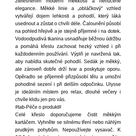
ztělesněním moderní měkkosti a nenucené
elegance. Měkké linie a „obláčkový“ vzhled
vytvářejí dojem lehkosti a pohodlí, který láká
usednout a zůstat o chvíli déle. Čalounění působí
na pohled hřejivě a je stejně příjemné i na dotek.
Vodoodpudivá tkanina usnadňuje běžnou údržbu
a pomáhá křeslu zachovat hezký vzhled i při
každodenním používání. Výplň je navržená tak,
aby nabídla skutečné pohodlí. Sedák je měkký,
ale zároveň dobře drží tvar a poskytuje oporu.
Opěradlo se příjemně přizpůsobí tělu a umožní
pohodlné sezení i při delším odpočinku. Ulysse
je ideálním místem pro relax, dlouhé večery i
chvíle klidu jen pro vás.
#tab-Péče o produkt#
Celé křeslo doporučujeme čistit měkkým
kartáčem. Vyhněte se silnému tření nebo náhlým
prudkým pohybům. Nepoužívejte vysavač. K