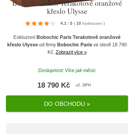
Bobochic Paris Terakotově oranžové
křeslo Ulysse
4.1
/
5
(
10
hodnocení
)
Exkluzivní
Bobochic Paris Terakotově oranžové
křeslo Ulysse
od firmy
Bobochic Paris
ve slevě 18 790
Kč.
Zobrazit více »
Dostupnost: Více jak měsíc
18 790 Kč
vč. DPH
DO OBCHODU »