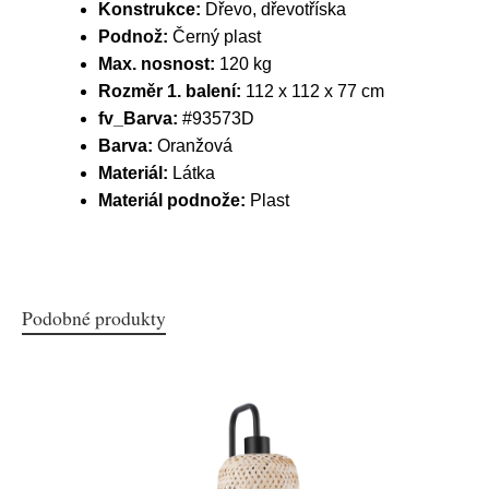
Konstrukce:
Dřevo, dřevotříska
Podnož:
Černý plast
Max. nosnost:
120 kg
Rozměr 1. balení:
112 x 112 x 77 cm
fv_Barva:
#93573D
Barva:
Oranžová
Materiál:
Látka
Materiál podnože:
Plast
Podobné produkty