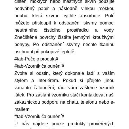
čištění mokrých nebo mastných skvrn použijte
hedvábný papír a následně vlhkou měkkou
houbu, která skvrnu rychle absorbuje. Poté
můžete přistoupit k odstranění skvrny pomocí
neutrálního čisticího prostředku a vody.
Znečištěné povrchy čistěte jemnými krouživými
pohyby. Po odstranění skvrny nechte tkaninu
uschnout při pokojové teplotě.
#tab-Péče o produkt#
#tab-Vzorník čalounění#
Zvolte si odstín, který dokonale ladí s vaším
stylem a interiérem. Pokud si přejete jinou
variantu čalounění, rádi vám zašleme vzorník
látek. Pro zaslání vzorníku stačí kontaktovat naši
zákaznickou podporu na chatu, telefonu nebo e-
mailem.
#tab-Vzorník čalounění#
U nás najdete pouze produkty prověřených