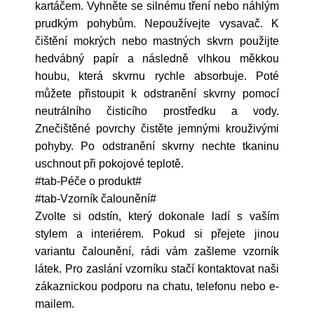
kartáčem. Vyhněte se silnému tření nebo náhlým
prudkým pohybům. Nepoužívejte vysavač. K
čištění mokrých nebo mastných skvrn použijte
hedvábný papír a následně vlhkou měkkou
houbu, která skvrnu rychle absorbuje. Poté
můžete přistoupit k odstranění skvrny pomocí
neutrálního čisticího prostředku a vody.
Znečištěné povrchy čistěte jemnými krouživými
pohyby. Po odstranění skvrny nechte tkaninu
uschnout při pokojové teplotě.
#tab-Péče o produkt#
#tab-Vzorník čalounění#
Zvolte si odstín, který dokonale ladí s vaším
stylem a interiérem. Pokud si přejete jinou
variantu čalounění, rádi vám zašleme vzorník
látek. Pro zaslání vzorníku stačí kontaktovat naši
zákaznickou podporu na chatu, telefonu nebo e-
mailem.