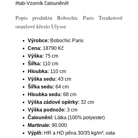
#tab-Vzorník čalounění#
Popis produktu Bobochic Paris Terakotově
oranžové křeslo Ulysse
Výrobce:
Bobochic Paris
Cena:
18790 Kč
Výška:
75 cm
Šířka:
110 cm
Hloubka:
110 cm
Výška sedu:
43 cm
Šířka sedu:
64 cm
Hloubka sedu:
68 cm
Výška zádové opěrky:
32 cm
Výška podnože:
3 cm
Čalounění:
Látka (100% polyester)
Martinale:
90.000
Výplň:
HR a HD pěna 30/35 kg/m³, vata