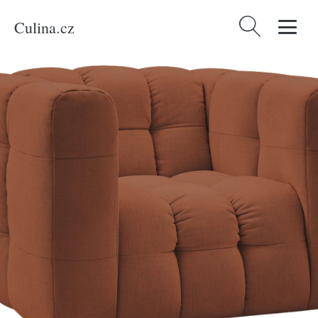
Culina.cz
Vyhledávání
Domů
/
Produkty
/
Bydlení a doplňky
/
Bobochic Paris Terakotově oranžové
křeslo Ulysse