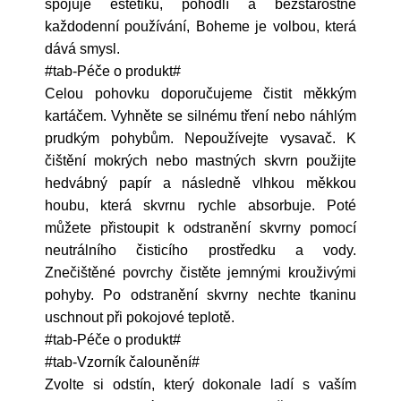
spojuje estetiku, pohodlí a bezstarostné
každodenní používání, Boheme je volbou, která
dává smysl.
#tab-Péče o produkt#
Celou pohovku doporučujeme čistit měkkým
kartáčem. Vyhněte se silnému tření nebo náhlým
prudkým pohybům. Nepoužívejte vysavač. K
čištění mokrých nebo mastných skvrn použijte
hedvábný papír a následně vlhkou měkkou
houbu, která skvrnu rychle absorbuje. Poté
můžete přistoupit k odstranění skvrny pomocí
neutrálního čisticího prostředku a vody.
Znečištěné povrchy čistěte jemnými krouživými
pohyby. Po odstranění skvrny nechte tkaninu
uschnout při pokojové teplotě.
#tab-Péče o produkt#
#tab-Vzorník čalounění#
Zvolte si odstín, který dokonale ladí s vaším