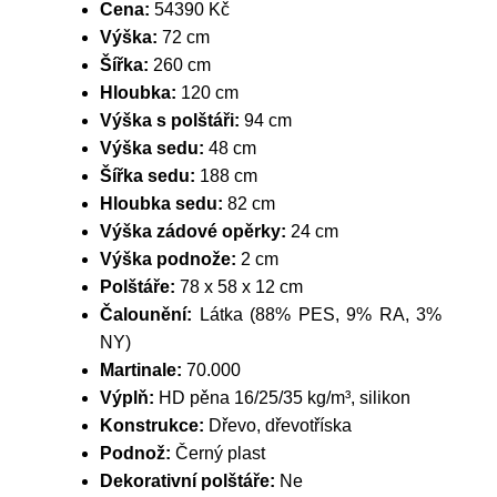
Cena:
54390 Kč
Výška:
72 cm
Šířka:
260 cm
Hloubka:
120 cm
Výška s polštáři:
94 cm
Výška sedu:
48 cm
Šířka sedu:
188 cm
Hloubka sedu:
82 cm
Výška zádové opěrky:
24 cm
Výška podnože:
2 cm
Polštáře:
78 x 58 x 12 cm
Čalounění:
Látka (88% PES, 9% RA, 3%
NY)
Martinale:
70.000
Výplň:
HD pěna 16/25/35 kg/m³, silikon
Konstrukce:
Dřevo, dřevotříska
Podnož:
Černý plast
Dekorativní polštáře:
Ne