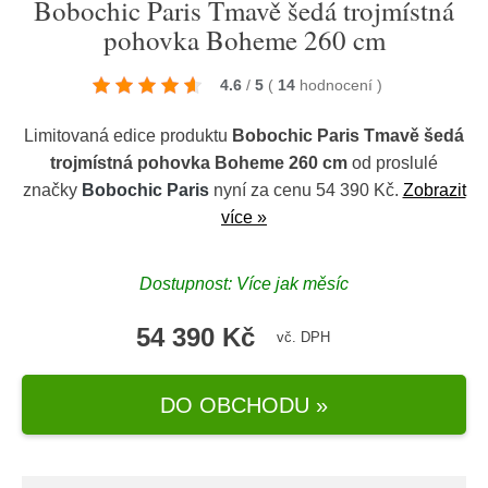
Bobochic Paris Tmavě šedá trojmístná
pohovka Boheme 260 cm
4.6
/
5
(
14
hodnocení
)
Limitovaná edice produktu
Bobochic Paris Tmavě šedá
trojmístná pohovka Boheme 260 cm
od proslulé
značky
Bobochic Paris
nyní za cenu 54 390 Kč.
Zobrazit
více »
Dostupnost: Více jak měsíc
54 390 Kč
vč. DPH
DO OBCHODU »