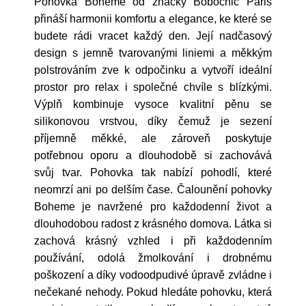
Pohovka Boheme od značky Bobochic Paris
přináší harmonii komfortu a elegance, ke které se
budete rádi vracet každý den. Její nadčasový
design s jemně tvarovanými liniemi a měkkým
polstrováním zve k odpočinku a vytvoří ideální
prostor pro relax i společné chvíle s blízkými.
Výplň kombinuje vysoce kvalitní pěnu se
silikonovou vrstvou, díky čemuž je sezení
příjemně měkké, ale zároveň poskytuje
potřebnou oporu a dlouhodobě si zachovává
svůj tvar. Pohovka tak nabízí pohodlí, které
neomrzí ani po delším čase. Čalounění pohovky
Boheme je navržené pro každodenní život a
dlouhodobou radost z krásného domova. Látka si
zachová krásný vzhled i při každodenním
používání, odolá žmolkování i drobnému
poškození a díky vodoodpudivé úpravě zvládne i
nečekané nehody. Pokud hledáte pohovku, která