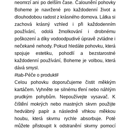
neomrzí ani po delším čase. Čalounění pohovky
Boheme je navržené pro každodenní život a
dlouhodobou radost z krásného domova. Látka si
zachová krásný vzhled i při každodenním
používání, odolá žmolkování i drobnému
poškození a díky vodoodpudivé úpravě zvládne i
nečekané nehody. Pokud hledáte pohovku, která
spojuje estetiku, pohodlí a bezstarostné
každodenní používání, Boheme je volbou, která
dává smysl.
#tab-Péče o produkt#
Celou pohovku doporučujeme čistit měkkým
kartáčem. Vyhněte se silnému tření nebo náhlým
prudkým pohybům. Nepoužívejte vysavač. K
čištění mokrých nebo mastných skvrn použijte
hedvábný papír a následně vlhkou měkkou
houbu, která skvrnu rychle absorbuje. Poté
můžete přistoupit k odstranění skvrny pomocí