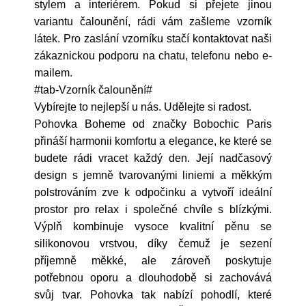
stylem a interiérem. Pokud si přejete jinou
variantu čalounění, rádi vám zašleme vzorník
látek. Pro zaslání vzorníku stačí kontaktovat naši
zákaznickou podporu na chatu, telefonu nebo e-
mailem.
#tab-Vzorník čalounění#
Vybírejte to nejlepší u nás. Udělejte si radost.
Pohovka Boheme od značky Bobochic Paris
přináší harmonii komfortu a elegance, ke které se
budete rádi vracet každý den. Její nadčasový
design s jemně tvarovanými liniemi a měkkým
polstrováním zve k odpočinku a vytvoří ideální
prostor pro relax i společné chvíle s blízkými.
Výplň kombinuje vysoce kvalitní pěnu se
silikonovou vrstvou, díky čemuž je sezení
příjemně měkké, ale zároveň poskytuje
potřebnou oporu a dlouhodobě si zachovává
svůj tvar. Pohovka tak nabízí pohodlí, které