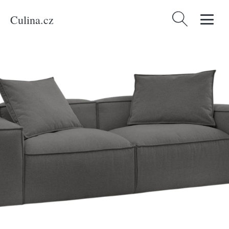
Culina.cz
Vyhledávání
Domů
/
Produkty
/
Bydlení a doplňky
/
Bobochic Paris Tmavě šedá
trojmístná pohovka Boheme 260 cm