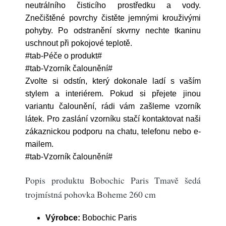
neutrálního čisticího prostředku a vody.
Znečištěné povrchy čistěte jemnými krouživými
pohyby. Po odstranění skvrny nechte tkaninu
uschnout při pokojové teplotě.
#tab-Péče o produkt#
#tab-Vzorník čalounění#
Zvolte si odstín, který dokonale ladí s vaším
stylem a interiérem. Pokud si přejete jinou
variantu čalounění, rádi vám zašleme vzorník
látek. Pro zaslání vzorníku stačí kontaktovat naši
zákaznickou podporu na chatu, telefonu nebo e-
mailem.
#tab-Vzorník čalounění#
Popis produktu Bobochic Paris Tmavě šedá
trojmístná pohovka Boheme 260 cm
Výrobce:
Bobochic Paris