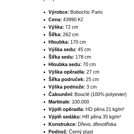
Výrobce:
Bobochic Paris
Cena:
43990 Kč
Výška:
72 cm
Šířka:
262 cm
Hloubka:
170 cm
Výška sedu:
45 cm
Šířka sedu:
178 cm
Hloubka sedu:
70 cm
Výška opěradla:
27 cm
Šířka područek:
25 cm
Výška podnože:
3 cm
Čalounění:
Bouclé (100% polyester)
Martinale:
100.000
Výplň opěradla:
HD pěna 21 kg/m³
Výplň sedáku:
HR pěna 35 kg/m³
Konstrukce:
Dřevo, dřevotříska
Podnož:
Černý plast