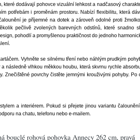
h, které dodávají pohovce vizuální lehkost a nadčasový charak
m potřebám i proměnám prostoru. Nabízí flexibilitu, která dáv
alounění je příjemné na dotek a zároveň odolné proti žmolko
kolik pečlivě zvolených barevných odstínů, které snadno sl
 design, pohodlí a promyšlenou praktičnost do jednoho harmonic
lení.
artáčem. Vyhněte se silnému tření nebo náhlým prudkým pohyb
a následně vlhkou měkkou houbu, která skvrnu rychle absorbuj
dy. Znečištěné povrchy čistěte jemnými krouživými pohyby. Po 
 stylem a interiérem. Pokud si přejete jinou variantu čalouněn
podporu na chatu, telefonu nebo e-mailem.
ená bouclé rohová pohovka Annecy 262 cm, pravá