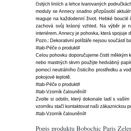
čistých liniích a lehce tvarovaných područkác
moduly se Annecy snadno přizpůsobí aktuální
reaguje na každodenní život. Hebké bouclé č
zachová svůj krásný vzhled. Na výběr je ně
interiérem. Annecy je pohovka, která spojuje
Pozn.: Dekorativní polštáře nejsou součástí ba
#tab-Péče o produkt#
Celou pohovku doporučujeme čistit měkkým k
nebo mastných skvrn použijte hedvábný papír 
pomocí neutrálního čisticího prostředku a vo
pokojové teplotě.
#tab-Péče o produkt#
#tab-Vzorník čalounění#
Zvolte si odstín, který dokonale ladí s vaším
vzorníku stačí kontaktovat naši zákaznickou 
#tab-Vzorník čalounění#
Popis produktu Bobochic Paris Zel