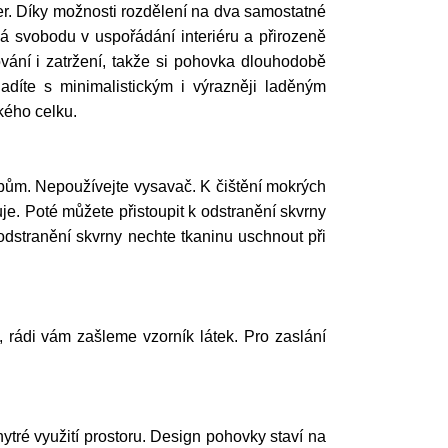
ter. Díky možnosti rozdělení na dva samostatné
á svobodu v uspořádání interiéru a přirozeně
vání i zatržení, takže si pohovka dlouhodobě
adíte s minimalistickým i výrazněji laděným
kého celku.
ům. Nepoužívejte vysavač. K čištění mokrých
e. Poté můžete přistoupit k odstranění skvrny
odstranění skvrny nechte tkaninu uschnout při
í, rádi vám zašleme vzorník látek. Pro zaslání
ytré využití prostoru. Design pohovky staví na