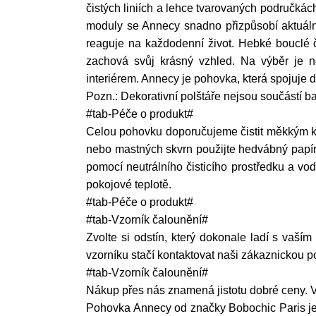
čistých liniích a lehce tvarovaných područkác
moduly se Annecy snadno přizpůsobí aktuální
reaguje na každodenní život. Hebké bouclé č
zachová svůj krásný vzhled. Na výběr je ně
interiérem. Annecy je pohovka, která spojuje
Pozn.: Dekorativní polštáře nejsou součástí ba
#tab-Péče o produkt#
Celou pohovku doporučujeme čistit měkkým k
nebo mastných skvrn použijte hedvábný papír 
pomocí neutrálního čisticího prostředku a vo
pokojové teplotě.
#tab-Péče o produkt#
#tab-Vzorník čalounění#
Zvolte si odstín, který dokonale ladí s vaším
vzorníku stačí kontaktovat naši zákaznickou 
#tab-Vzorník čalounění#
Nákup přes nás znamená jistotu dobré ceny. Vy
Pohovka Annecy od značky Bobochic Paris je na