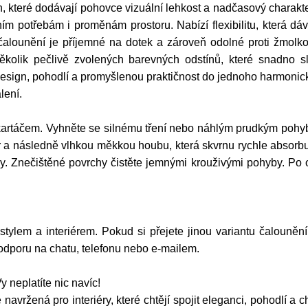
h, které dodávají pohovce vizuální lehkost a nadčasový charak
m potřebám i proměnám prostoru. Nabízí flexibilitu, která dáv
alounění je příjemné na dotek a zároveň odolné proti žmolko
kolik pečlivě zvolených barevných odstínů, které snadno sl
 design, pohodlí a promyšlenou praktičnost do jednoho harmonic
lení.
artáčem. Vyhněte se silnému tření nebo náhlým prudkým pohyb
a následně vlhkou měkkou houbu, která skvrnu rychle absorbuj
dy. Znečištěné povrchy čistěte jemnými krouživými pohyby. Po 
 stylem a interiérem. Pokud si přejete jinou variantu čalouněn
podporu na chatu, telefonu nebo e-mailem.
 neplatíte nic navíc!
vržená pro interiéry, které chtějí spojit eleganci, pohodlí a ch