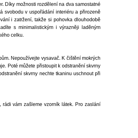
ter. Díky možnosti rozdělení na dva samostatné
á svobodu v uspořádání interiéru a přirozeně
vání i zatržení, takže si pohovka dlouhodobě
adíte s minimalistickým i výrazněji laděným
kého celku.
ům. Nepoužívejte vysavač. K čištění mokrých
e. Poté můžete přistoupit k odstranění skvrny
odstranění skvrny nechte tkaninu uschnout při
í, rádi vám zašleme vzorník látek. Pro zaslání