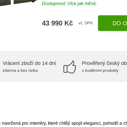
Dostupnost: Více jak měsíc
43 990 Kč
DO O
vč. DPH
Vrácení zboží do 14 dní
Prověřený český o
zdarma a bez rizika
s kvalitními produkty
vržená pro interiéry, které chtějí spojit eleganci, pohodlí a ch