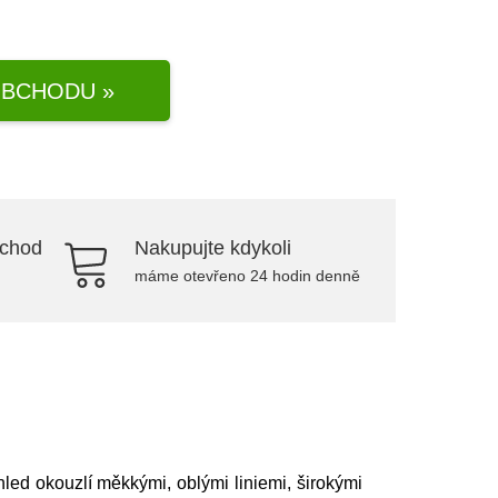
BCHODU »
bchod
Nakupujte kdykoli
máme otevřeno 24 hodin denně
led okouzlí měkkými, oblými liniemi, širokými