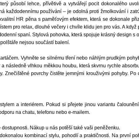
rý působí lehce, přívětivě a vytvářejí pocit dokonalého uvol
ená každodennímu používání – je odolná proti žmolkování i zat
kvalitní HR pěna s paměťovým efektem, která se dokonale přiz
ístem pro relax, dlouhé večery i chvíle klidu jen pro vás. A když
ždodenní spaní. Stylová pohovka, která spojuje krásný design
 polštáře nejsou součástí balení.
artáčem. Vyhněte se silnému tření nebo náhlým prudkým pohyb
a následně vlhkou měkkou houbu, která skvrnu rychle absorbuj
dy. Znečištěné povrchy čistěte jemnými krouživými pohyby. Po 
 stylem a interiérem. Pokud si přejete jinou variantu čalouněn
podporu na chatu, telefonu nebo e-mailem.
 dostupnosti. Nákup u nás potěší také vaši peněženku.
konalou kombinací stylu, pohodlí a praktičnosti. Na první poh