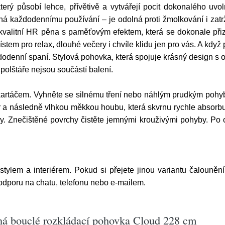
rý působí lehce, přívětivě a vytvářejí pocit dokonalého uvol
ená každodennímu používání – je odolná proti žmolkování i zat
kvalitní HR pěna s paměťovým efektem, která se dokonale přiz
ístem pro relax, dlouhé večery i chvíle klidu jen pro vás. A když
ždodenní spaní. Stylová pohovka, která spojuje krásný design
 polštáře nejsou součástí balení.
artáčem. Vyhněte se silnému tření nebo náhlým prudkým pohyb
a následně vlhkou měkkou houbu, která skvrnu rychle absorbuj
dy. Znečištěné povrchy čistěte jemnými krouživými pohyby. Po 
 stylem a interiérem. Pokud si přejete jinou variantu čalouněn
podporu na chatu, telefonu nebo e-mailem.
ná bouclé rozkládací pohovka Cloud 228 cm