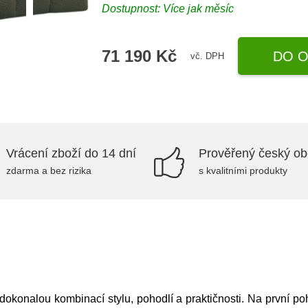
Dostupnost: Více jak měsíc
71 190 Kč
DO O
vč. DPH
Vrácení zboží do 14 dní
Prověřený český o
zdarma a bez rizika
s kvalitními produkty
konalou kombinací stylu, pohodlí a praktičnosti. Na první poh