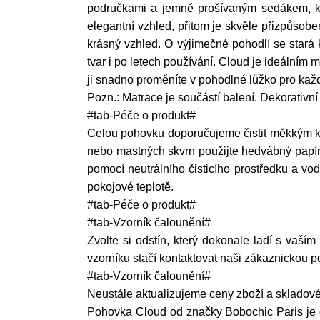
područkami a jemně prošívaným sedákem, kte
elegantní vzhled, přitom je skvěle přizpůsob
krásný vzhled. O výjimečné pohodlí se stará 
tvar i po letech používání. Cloud je ideálním m
ji snadno proměníte v pohodlné lůžko pro ka
Pozn.: Matrace je součástí balení. Dekorativní
#tab-Péče o produkt#
Celou pohovku doporučujeme čistit měkkým k
nebo mastných skvrn použijte hedvábný papír 
pomocí neutrálního čisticího prostředku a vo
pokojové teplotě.
#tab-Péče o produkt#
#tab-Vzorník čalounění#
Zvolte si odstín, který dokonale ladí s vaším
vzorníku stačí kontaktovat naši zákaznickou 
#tab-Vzorník čalounění#
Neustále aktualizujeme ceny zboží a skladové
Pohovka Cloud od značky Bobochic Paris je do