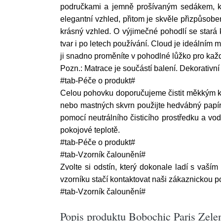
područkami a jemně prošívaným sedákem, kte
elegantní vzhled, přitom je skvěle přizpůsob
krásný vzhled. O výjimečné pohodlí se stará 
tvar i po letech používání. Cloud je ideálním m
ji snadno proměníte v pohodlné lůžko pro ka
Pozn.: Matrace je součástí balení. Dekorativní
#tab-Péče o produkt#
Celou pohovku doporučujeme čistit měkkým k
nebo mastných skvrn použijte hedvábný papír 
pomocí neutrálního čisticího prostředku a vo
pokojové teplotě.
#tab-Péče o produkt#
#tab-Vzorník čalounění#
Zvolte si odstín, který dokonale ladí s vaším
vzorníku stačí kontaktovat naši zákaznickou 
#tab-Vzorník čalounění#
Popis produktu Bobochic Paris Zele