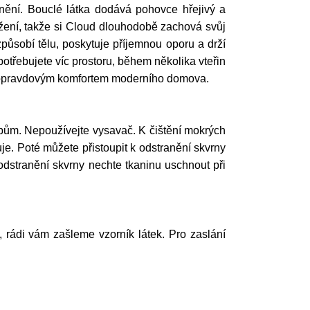
nění. Bouclé látka dodává pohovce hřejivý a
ržení, takže si Cloud dlouhodobě zachová svůj
působí tělu, poskytuje příjemnou oporu a drží
 potřebujete víc prostoru, během několika vteřin
 s opravdovým komfortem moderního domova.
ům. Nepoužívejte vysavač. K čištění mokrých
e. Poté můžete přistoupit k odstranění skvrny
odstranění skvrny nechte tkaninu uschnout při
í, rádi vám zašleme vzorník látek. Pro zaslání