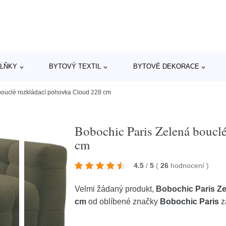
LŇKY
BYTOVÝ TEXTIL
BYTOVÉ DEKORACE
bouclé rozkládací pohovka Cloud 228 cm
Bobochic Paris Zelená boucl
cm
4.5
/
5
(
26
hodnocení
)
Velmi žádaný produkt,
Bobochic Paris Ze
cm
od oblíbené značky
Bobochic Paris
z