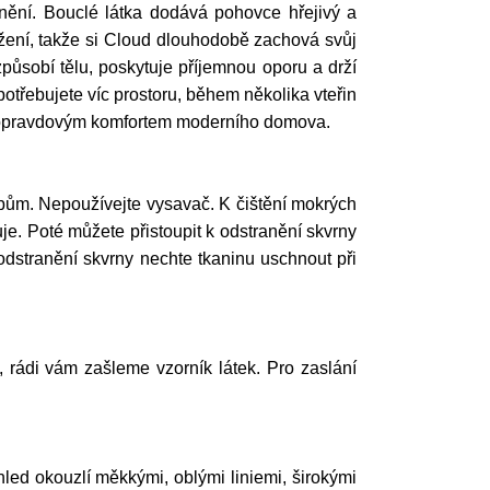
nění. Bouclé látka dodává pohovce hřejivý a
ržení, takže si Cloud dlouhodobě zachová svůj
působí tělu, poskytuje příjemnou oporu a drží
 potřebujete víc prostoru, během několika vteřin
 s opravdovým komfortem moderního domova.
ům. Nepoužívejte vysavač. K čištění mokrých
e. Poté můžete přistoupit k odstranění skvrny
odstranění skvrny nechte tkaninu uschnout při
í, rádi vám zašleme vzorník látek. Pro zaslání
led okouzlí měkkými, oblými liniemi, širokými