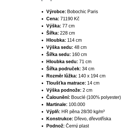
Výrobce:
Bobochic Paris
Cena:
71190 Kč
Výška:
77 cm
Šířka:
228 cm
Hloubka:
114 cm
Výška sedu:
48 cm
Šířka sedu:
160 cm
Hloubka sedu:
71 cm
Šířka područek:
34 cm
Rozměr lůžka:
140 x 194 cm
Tloušťka matrace:
14 cm
Výška podnože:
2 cm
Čalounění:
Bouclé (100% polyester)
Martinale:
100.000
Výplň:
HR pěna 28/30 kg/m³
Konstrukce:
Dřevo, dřevotříska
Podnož:
Černý plast