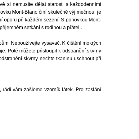
vě si nemusíte dělat starosti s každodenními
ohovku Mont-Blanc činí skutečně výjimečnou, je
lní oporu při každém sezení. S pohovkou Mont-
příjemném setkání s rodinou a přáteli.
ům. Nepoužívejte vysavač. K čištění mokrých
e. Poté můžete přistoupit k odstranění skvrny
odstranění skvrny nechte tkaninu uschnout při
í, rádi vám zašleme vzorník látek. Pro zaslání