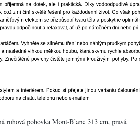
n příjemná na dotek, ale i praktická. Díky vodoodpudivé úpra
oty, což z ní činí skvělé řešení pro každodenní život. Co však p
s paměťovým efektem se přizpůsobí tvaru těla a poskytne optimá
 opravdu odpočinout a relaxovat, ať už po náročném dni nebo při 
artáčem. Vyhněte se silnému tření nebo náhlým prudkým pohyb
a následně vlhkou měkkou houbu, která skvrnu rychle absorbuj
dy. Znečištěné povrchy čistěte jemnými krouživými pohyby. Po 
 stylem a interiérem. Pokud si přejete jinou variantu čalouněn
podporu na chatu, telefonu nebo e-mailem.
ená rohová pohovka Mont-Blanc 313 cm, pravá