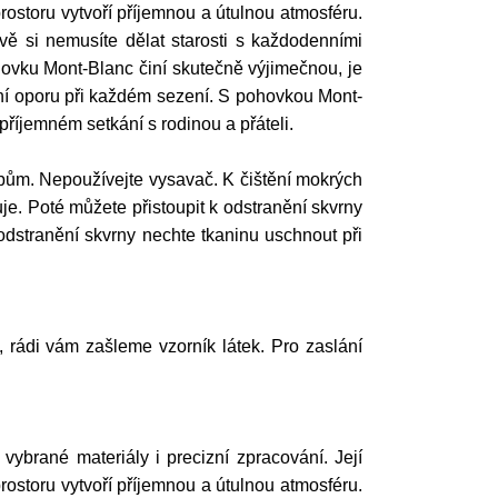
rostoru vytvoří příjemnou a útulnou atmosféru.
vě si nemusíte dělat starosti s každodenními
ohovku Mont-Blanc činí skutečně výjimečnou, je
lní oporu při každém sezení. S pohovkou Mont-
příjemném setkání s rodinou a přáteli.
ům. Nepoužívejte vysavač. K čištění mokrých
e. Poté můžete přistoupit k odstranění skvrny
odstranění skvrny nechte tkaninu uschnout při
í, rádi vám zašleme vzorník látek. Pro zaslání
ybrané materiály i precizní zpracování. Její
rostoru vytvoří příjemnou a útulnou atmosféru.