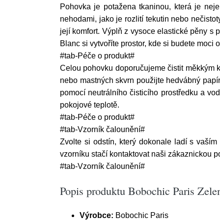
Pohovka je potažena tkaninou, která je neje
nehodami, jako je rozlití tekutin nebo nečist
její komfort. Výplň z vysoce elastické pěny 
Blanc si vytvoříte prostor, kde si budete moci
#tab-Péče o produkt#
Celou pohovku doporučujeme čistit měkkým k
nebo mastných skvrn použijte hedvábný papír 
pomocí neutrálního čisticího prostředku a vo
pokojové teplotě.
#tab-Péče o produkt#
#tab-Vzorník čalounění#
Zvolte si odstín, který dokonale ladí s vaším
vzorníku stačí kontaktovat naši zákaznickou 
#tab-Vzorník čalounění#
Popis produktu Bobochic Paris Zel
Výrobce:
Bobochic Paris