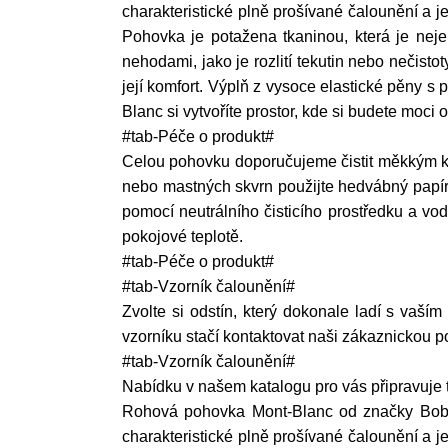
charakteristické plně prošívané čalounění a j
Pohovka je potažena tkaninou, která je neje
nehodami, jako je rozlití tekutin nebo nečist
její komfort. Výplň z vysoce elastické pěny 
Blanc si vytvoříte prostor, kde si budete moci
#tab-Péče o produkt#
Celou pohovku doporučujeme čistit měkkým k
nebo mastných skvrn použijte hedvábný papír 
pomocí neutrálního čisticího prostředku a vo
pokojové teplotě.
#tab-Péče o produkt#
#tab-Vzorník čalounění#
Zvolte si odstín, který dokonale ladí s vaším
vzorníku stačí kontaktovat naši zákaznickou 
#tab-Vzorník čalounění#
Nabídku v našem katalogu pro vás připravuje t
Rohová pohovka Mont-Blanc od značky Bobochi
charakteristické plně prošívané čalounění a j