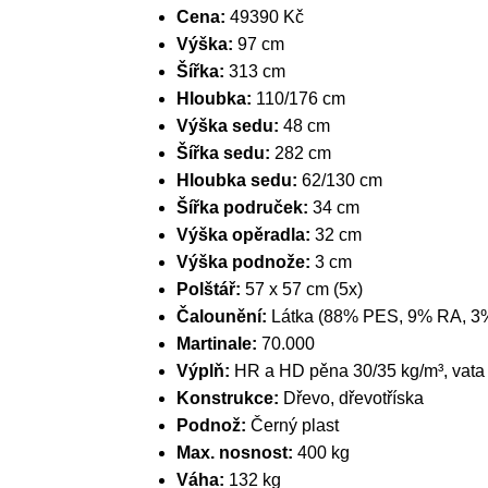
Cena:
49390 Kč
Výška:
97 cm
Šířka:
313 cm
Hloubka:
110/176 cm
Výška sedu:
48 cm
Šířka sedu:
282 cm
Hloubka sedu:
62/130 cm
Šířka područek:
34 cm
Výška opěradla:
32 cm
Výška podnože:
3 cm
Polštář:
57 x 57 cm (5x)
Čalounění:
Látka (88% PES, 9% RA, 3
Martinale:
70.000
Výplň:
HR a HD pěna 30/35 kg/m³, vata
Konstrukce:
Dřevo, dřevotříska
Podnož:
Černý plast
Max. nosnost:
400 kg
Váha:
132 kg