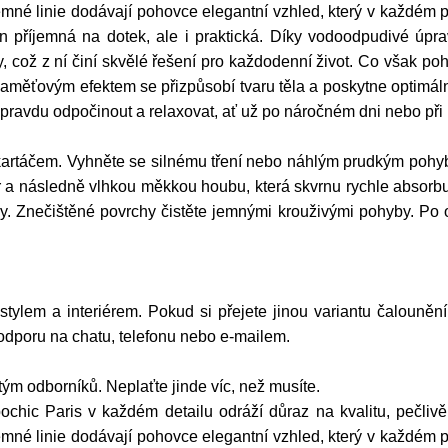
emné linie dodávají pohovce elegantní vzhled, který v každém p
n příjemná na dotek, ale i praktická. Díky vodoodpudivé úpra
oty, což z ní činí skvělé řešení pro každodenní život. Co však p
s paměťovým efektem se přizpůsobí tvaru těla a poskytne optimá
 opravdu odpočinout a relaxovat, ať už po náročném dni nebo při 
artáčem. Vyhněte se silnému tření nebo náhlým prudkým pohyb
a následně vlhkou měkkou houbu, která skvrnu rychle absorbuj
dy. Znečištěné povrchy čistěte jemnými krouživými pohyby. Po 
 stylem a interiérem. Pokud si přejete jinou variantu čalouněn
podporu na chatu, telefonu nebo e-mailem.
ým odborníků. Neplaťte jinde víc, než musíte.
c Paris v každém detailu odráží důraz na kvalitu, pečlivě v
emné linie dodávají pohovce elegantní vzhled, který v každém p