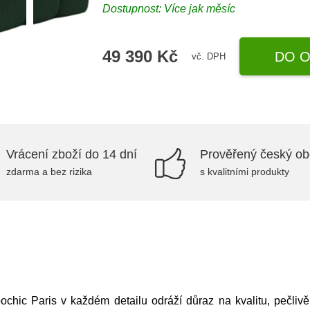
Dostupnost: Více jak měsíc
49 390 Kč
DO O
vč. DPH
Vrácení zboží do 14 dní
Prověřený český o
zdarma a bez rizika
s kvalitními produkty
c Paris v každém detailu odráží důraz na kvalitu, pečlivě v