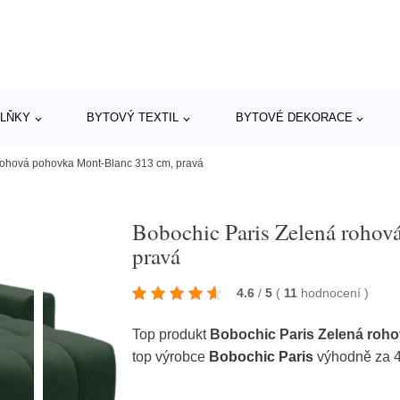
LŇKY
BYTOVÝ TEXTIL
BYTOVÉ DEKORACE
rohová pohovka Mont-Blanc 313 cm, pravá
Bobochic Paris Zelená roho
pravá
4.6
/
5
(
11
hodnocení
)
Top produkt
Bobochic Paris Zelená roh
top výrobce
Bobochic Paris
výhodně za 