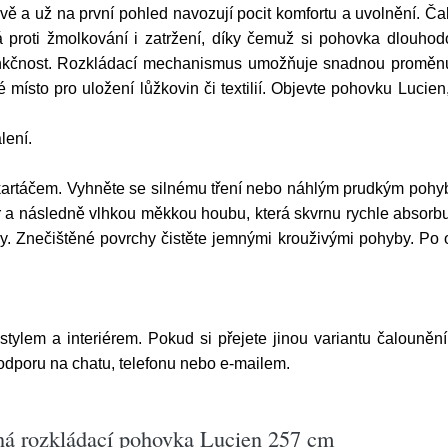
ivě a už na první pohled navozují pocit komfortu a uvolnění. 
á proti žmolkování i zatržení, díky čemuž si pohovka dlouhod
nkčnost. Rozkládací mechanismus umožňuje snadnou proměnu n
é místo pro uložení lůžkovin či textilií. Objevte pohovku Lucie
lení.
artáčem. Vyhněte se silnému tření nebo náhlým prudkým pohyb
a následně vlhkou měkkou houbu, která skvrnu rychle absorbuj
dy. Znečištěné povrchy čistěte jemnými krouživými pohyby. Po 
 stylem a interiérem. Pokud si přejete jinou variantu čalouněn
podporu na chatu, telefonu nebo e-mailem.
ná rozkládací pohovka Lucien 257 cm