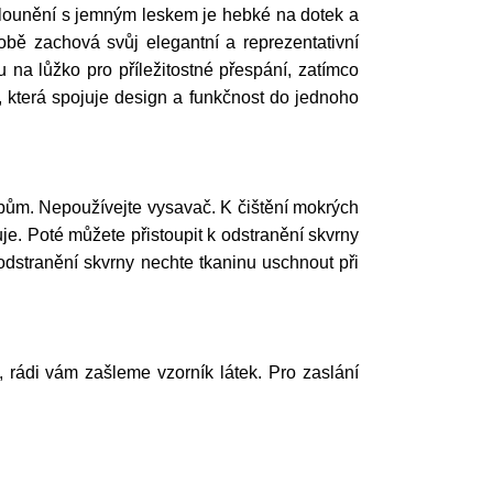
Čalounění s jemným leskem je hebké na dotek a
obě zachová svůj elegantní a reprezentativní
a lůžko pro příležitostné přespání, zatímco
n, která spojuje design a funkčnost do jednoho
ům. Nepoužívejte vysavač. K čištění mokrých
e. Poté můžete přistoupit k odstranění skvrny
odstranění skvrny nechte tkaninu uschnout při
í, rádi vám zašleme vzorník látek. Pro zaslání