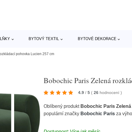
LŇKY
BYTOVÝ TEXTIL
BYTOVÉ DEKORACE
rozkládací pohovka Lucien 257 cm
Bobochic Paris Zelená rozkl
4.9
/
5
(
26
hodnocení
)
Oblíbený produkt
Bobochic Paris Zelená
populární značky
Bobochic Paris
za výho
Dostupnost: Více jak měsíc