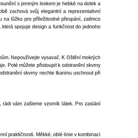
Čalounění s jemným leskem je hebké na dotek a
obě zachová svůj elegantní a reprezentativní
a lůžko pro příležitostné přespání, zatímco
n, která spojuje design a funkčnost do jednoho
ům. Nepoužívejte vysavač. K čištění mokrých
e. Poté můžete přistoupit k odstranění skvrny
odstranění skvrny nechte tkaninu uschnout při
í, rádi vám zašleme vzorník látek. Pro zaslání
í praktičnosti. Měkké, oblé linie v kombinaci