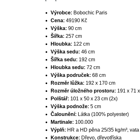
Výrobce:
Bobochic Paris
Cena:
49190 Kč
Výška:
90 cm
Šířka:
257 cm
Hloubka:
122 cm
Výška sedu:
46 cm
Šířka sedu:
192 cm
Hloubka sedu:
72 cm
Výška područek:
68 cm
Rozměr lůžka:
192 x 170 cm
Rozměr úložného prostoru:
191 x 71 
Polštář:
101 x 50 x 23 cm (2x)
Výška podnože:
5 cm
Čalounění:
Látka (100% polyester)
Martinale:
100.000
Výplň:
HR a HD pěna 25/35 kg/m³, vata
Konstrukce:
Dřevo, dřevotříska