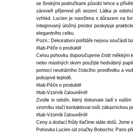
se širokými područkami působí lehce a přívět
zároveň příjemné při sezení. Látka je odoln
vzhled. Lucien je navržena s důrazem na fu
integrovaný úložný prostor poskytuje praktick
elegantního celku.
Pozn.: Dekorativní polštáře nejsou součástí ba
#tab-Péče o produkt#
Celou pohovku doporučujeme čistit měkkým k
nebo mastných skvrn použijte hedvábný papír 
pomocí neutrálního čisticího prostředku a vo
pokojové teplotě.
#tab-Péče o produkt#
#tab-Vzorník čalounění#
Zvolte si odstín, který dokonale ladí s vaším
vzorníku stačí kontaktovat naši zákaznickou 
#tab-Vzorník čalounění#
Ceny a dodací lhůty tlačíme stále dolů. Jsme si
Pohovka Lucien od značky Bobochic Paris před