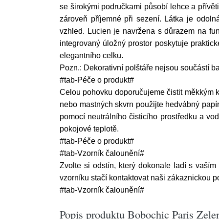
se širokými područkami působí lehce a přívět
zároveň příjemné při sezení. Látka je odoln
vzhled. Lucien je navržena s důrazem na fu
integrovaný úložný prostor poskytuje praktick
elegantního celku.
Pozn.: Dekorativní polštáře nejsou součástí ba
#tab-Péče o produkt#
Celou pohovku doporučujeme čistit měkkým k
nebo mastných skvrn použijte hedvábný papír 
pomocí neutrálního čisticího prostředku a vo
pokojové teplotě.
#tab-Péče o produkt#
#tab-Vzorník čalounění#
Zvolte si odstín, který dokonale ladí s vaším
vzorníku stačí kontaktovat naši zákaznickou 
#tab-Vzorník čalounění#
Popis produktu Bobochic Paris Zele