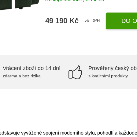
49 190 Kč
DO O
vč. DPH
Vrácení zboží do 14 dní
Prověřený český o
zdarma a bez rizika
s kvalitními produkty
stavuje vyvážené spojení moderního stylu, pohodlí a každodenn