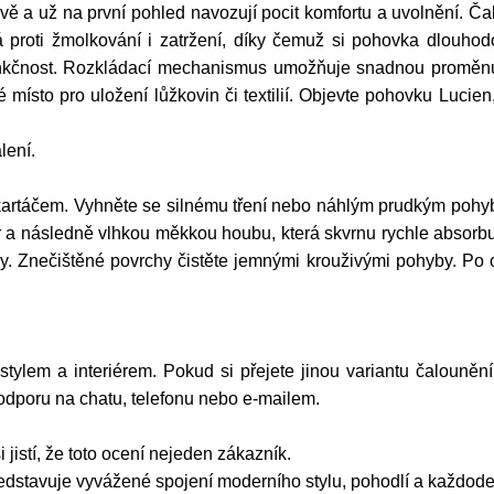
ivě a už na první pohled navozují pocit komfortu a uvolnění. 
á proti žmolkování i zatržení, díky čemuž si pohovka dlouhod
nkčnost. Rozkládací mechanismus umožňuje snadnou proměnu n
é místo pro uložení lůžkovin či textilií. Objevte pohovku Lucie
lení.
artáčem. Vyhněte se silnému tření nebo náhlým prudkým pohyb
a následně vlhkou měkkou houbu, která skvrnu rychle absorbuj
dy. Znečištěné povrchy čistěte jemnými krouživými pohyby. Po 
 stylem a interiérem. Pokud si přejete jinou variantu čalouněn
podporu na chatu, telefonu nebo e-mailem.
 jistí, že toto ocení nejeden zákazník.
stavuje vyvážené spojení moderního stylu, pohodlí a každodenn